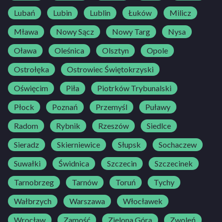
Lubań
Lubin
Lublin
Łuków
Milicz
Mława
Nowy Sącz
Nowy Targ
Nysa
Oława
Oleśnica
Olsztyn
Opole
Ostrołęka
Ostrowiec Świętokrzyski
Oświęcim
Piła
Piotrków Trybunalski
Płock
Poznań
Przemyśl
Puławy
Radom
Rybnik
Rzeszów
Siedlce
Sieradz
Skierniewice
Słupsk
Sochaczew
Suwałki
Świdnica
Szczecin
Szczecinek
Tarnobrzeg
Tarnów
Toruń
Tychy
Wałbrzych
Warszawa
Włocławek
Wrocław
Zamość
Zielona Góra
Zwoleń