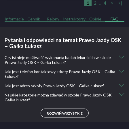
1
2
...
4
>
>|
Informacje
Cennik
Rejony
Instruktorzy
Opinie
FAQ
Pytania i odpowiedzi na temat Prawo Jazdy OSK
– Gałka Łukasz
Czy istnieje możliwość wykonania badań lekarskich w szkole
Prawo Jazdy OSK – Gałka Łukasz?
Jaki jest telefon kontaktowy szkoły Prawo Jazdy OSK – Gałka
Nie, nie ma takiej możliwości.
Łukasz?
Jaki jest adres szkoły Prawo Jazdy OSK – Gałka Łukasz?
500 574 073
Na jakie kategorie można zdawać w szkole Prawo Jazdy OSK –
Sidzina 734
Gałka Łukasz?
B
ROZWIŃ WSZYSTKIE