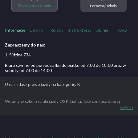
Zapisz się na termin
Porównaj szkoły
Informacje
Cennik
Rejony
Instruktorzy
Opinie
FAQ
Zapraszamy do nas:
1. Sidzina 734
Biuro czynne od poniedziałku do piatku od 7:00 do 18:00 oraz w
soboty od 7:00 do 14:00
U nas zdasz prawo jazdy na kategorię: B
Witamy w szkole nauki jazdy OSK Gałka. Jesli szukasz dobrej
szkoły, dobrze trafiłeś, tylko u nas 8 wyjazdów do Sącza w cenie
WIĘCEJ
kursu, jazda trasami egzamianycjmymi. Zapewniamy materiały
dydaktyczne oraz dojazd po kursanta. zapraszamy na kurs kat.B.
ZOBACZ PEŁNY OPIS SZKOŁY