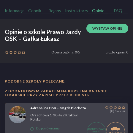
Informacje
Cennik
Rejony
Instruktorzy
Opinie
FAQ
WYSTAW OPINIĘ
Opinie o szkole Prawo Jazdy
OSK – Gałka Łukasz
Ocena ogólna: 0/5
Liczba opinii: 0
PODOBNE SZKOŁY POLECANE:
Z DODATKOWYM RABATEM NA KURS I NA BADANIE
LEKARSKIE PRZY ZAPISIE PRZEZ BEDRIVER
Adrenalina OSK – Magda Piechota
(0)
0 opinii
Orzechowa 1, 30-422 Kraków,
Polska
Do porównania
DODATKOWY
RABAT
POLECANA