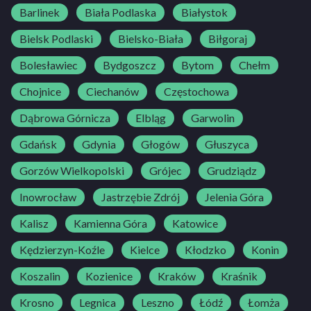
Barlinek
Biała Podlaska
Białystok
Bielsk Podlaski
Bielsko-Biała
Biłgoraj
Bolesławiec
Bydgoszcz
Bytom
Chełm
Chojnice
Ciechanów
Częstochowa
Dąbrowa Górnicza
Elbląg
Garwolin
Gdańsk
Gdynia
Głogów
Głuszyca
Gorzów Wielkopolski
Grójec
Grudziądz
Inowrocław
Jastrzębie Zdrój
Jelenia Góra
Kalisz
Kamienna Góra
Katowice
Kędzierzyn-Koźle
Kielce
Kłodzko
Konin
Koszalin
Kozienice
Kraków
Kraśnik
Krosno
Legnica
Leszno
Łódź
Łomża