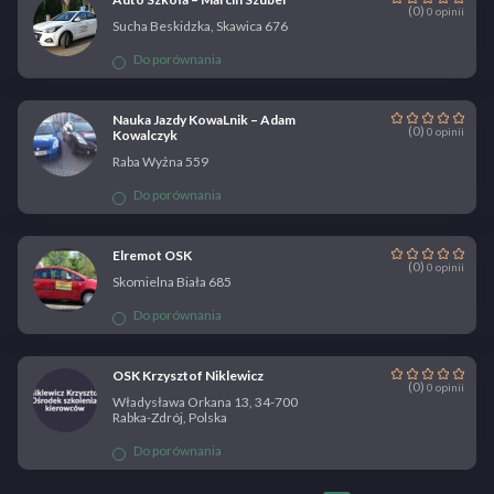
(0)
0 opinii
Sucha Beskidzka, Skawica 676
Do porównania
Nauka Jazdy KowaLnik – Adam
(0)
0 opinii
Kowalczyk
Raba Wyżna 559
Do porównania
Elremot OSK
(0)
0 opinii
Skomielna Biała 685
Do porównania
OSK Krzysztof Niklewicz
(0)
0 opinii
Władysława Orkana 13, 34-700
Rabka-Zdrój, Polska
Do porównania