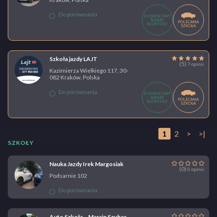
Do porównania
DODATKOWY
RABAT
POLECANA
BEDRIVER
SZKOŁA
Szkoła jazdy LAJT
(5)
7 opinii
Kazimierza Wielkiego 117, 30-
082 Kraków, Polska
Do porównania
DODATKOWY
RABAT
POLECANA
BEDRIVER
SZKOŁA
1
2
>
>|
SZKOŁY
Nauka Jazdy Irek Margosiak
(0)
0 opinii
Podsarnie 102
Do porównania
Auto Szkoła – Marcin Szuber