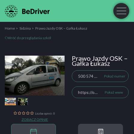
Home
Sidzina
Prawo Jazdy OSK – Gałka Łukasz
Wróć do przeglądania szkół
Prawo Jazdy OSK –
Gałka Łukasz
500 574 073
Pokaż numer
https://oskgalka.business.site
Pokaż www
Liczba opinii: 0
ZOBACZ OPINIE