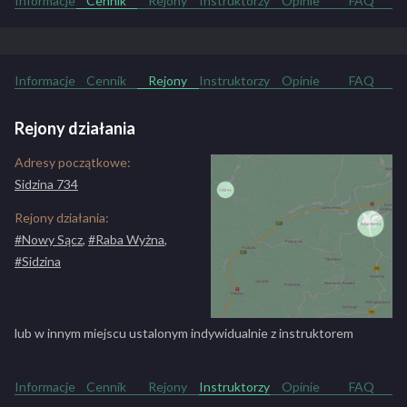
Informacje
Cennik
Rejony
Instruktorzy
Opinie
FAQ
Informacje
Cennik
Rejony
Instruktorzy
Opinie
FAQ
Rejony działania
Adresy początkowe:
Sidzina 734
Rejony działania:
#Nowy Sącz
,
#Raba Wyżna
,
#Sidzina
lub w innym miejscu ustalonym indywidualnie z instruktorem
Informacje
Cennik
Rejony
Instruktorzy
Opinie
FAQ