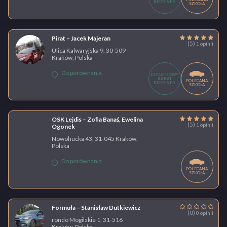
BEDRIVER
SZKOŁA
Pirat – Jacek Majeran
(5)
1 opinii
Ulica Kalwaryjska 9, 30-509
Kraków, Polska
Do porównania
DODATKOWY
RABAT
POLECANA
BEDRIVER
SZKOŁA
OSK Lejdis – Zofia Banaś, Ewelina
(5)
1 opinii
Ogonek
Nowohucka 43, 31-045 Kraków,
Polska
Do porównania
POLECANA
SZKOŁA
Formuła – Stanisław Dutkiewicz
(0)
0 opinii
rondo Mogilskie 1, 31-516
Kraków, Polska