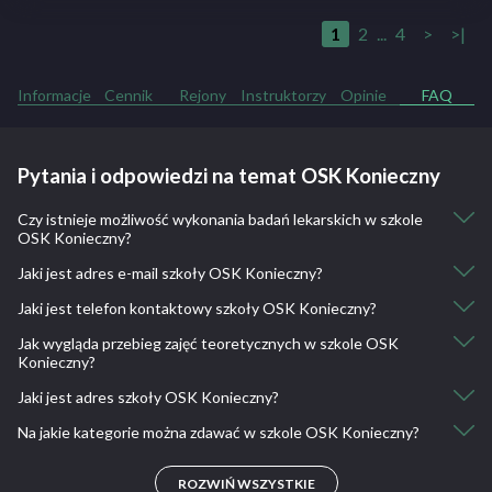
1
2
...
4
>
>|
Informacje
Cennik
Rejony
Instruktorzy
Opinie
FAQ
Pytania i odpowiedzi na temat OSK Konieczny
Czy istnieje możliwość wykonania badań lekarskich w szkole
OSK Konieczny?
Jaki jest adres e-mail szkoły OSK Konieczny?
Nie, nie ma takiej możliwości.
Jaki jest telefon kontaktowy szkoły OSK Konieczny?
info@koniecznyosk.pl
Jak wygląda przebieg zajęć teoretycznych w szkole OSK
604 450 071
Konieczny?
Jaki jest adres szkoły OSK Konieczny?
Szkolenie teoretycznie z wykorzystaniem nowoczesnych
programów multimedialnych
Na jakie kategorie można zdawać w szkole OSK Konieczny?
Dworcowa 29, 64-120 Krzemieniewo, Polska
Mielżyńskich, 64-100 Leszno, Polska
A, A1, A2, AM, B
ROZWIŃ WSZYSTKIE