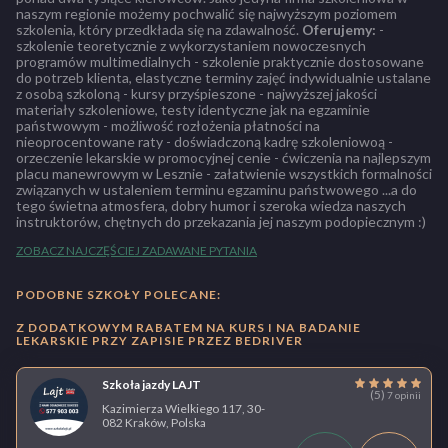
naszym regionie możemy pochwalić się najwyższym poziomem
szkolenia, który przedkłada się na zdawalność.
Oferujemy:
-
szkolenie teoretycznie z wykorzystaniem nowoczesnych
programów multimedialnych - szkolenie praktycznie dostosowane
do potrzeb klienta, elastyczne terminy zajęć indywidualnie ustalane
z osobą szkoloną - kursy przyśpieszone - najwyższej jakości
materiały szkoleniowe, testy identyczne jak na egzaminie
państwowym - możliwość rozłożenia płatności na
nieoprocentowane raty - doświadczoną kadrę szkoleniowoą -
orzeczenie lekarskie w promocyjnej cenie - ćwiczenia na najlepszym
placu manewrowym w Lesznie - załatwienie wszystkich formalności
związanych w ustaleniem terminu egzaminu państwowego ...a do
tego świetna atmosfera, dobry humor i szeroka wiedza naszych
instruktorów, chętnych do przekazania jej naszym podopiecznym :)
ZOBACZ NAJCZĘŚCIEJ ZADAWANE PYTANIA
PODOBNE SZKOŁY POLECANE:
Z DODATKOWYM RABATEM NA KURS I NA BADANIE
LEKARSKIE PRZY ZAPISIE PRZEZ BEDRIVER
Szkoła jazdy LAJT
(5)
7 opinii
Kazimierza Wielkiego 117, 30-
082 Kraków, Polska