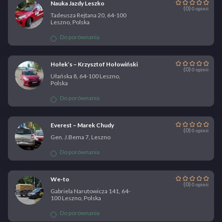
Nauka Jazdy Leszko
(0)
0 opinii
Tadeusza Rejtana 20, 64-100
Leszno, Polska
Do porównania
Hołek’s – Krzysztof Hołowiński
(0)
0 opinii
Ułańska 8, 64-100 Leszno,
Polska
Do porównania
Everest – Marek Chudy
(0)
0 opinii
Gen. J.Bema 7, Leszno
Do porównania
We-to
(0)
0 opinii
Gabriela Narutowicza 141, 64-
100 Leszno, Polska
Do porównania