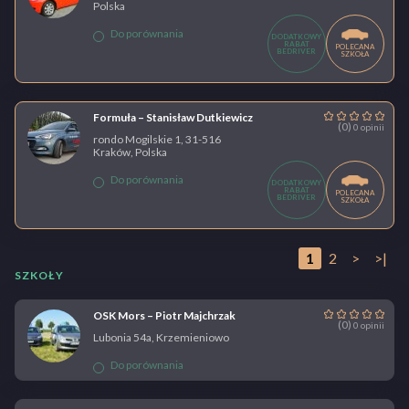
Polska
Do porównania
DODATKOWY
RABAT
POLECANA
BEDRIVER
SZKOŁA
Formuła – Stanisław Dutkiewicz
(0)
0 opinii
rondo Mogilskie 1, 31-516
Kraków, Polska
Do porównania
DODATKOWY
RABAT
POLECANA
BEDRIVER
SZKOŁA
1
2
>
>|
SZKOŁY
OSK Mors – Piotr Majchrzak
(0)
0 opinii
Lubonia 54a, Krzemieniowo
Do porównania