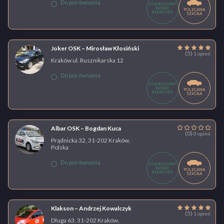
Do porównania
DODATKOWY
RABAT
POLECANA
BEDRIVER
SZKOŁA
Joker OSK – Mirosław Kłosiński
(5)
1 opinii
Kraków ul. Rusznikarska 12
Do porównania
DODATKOWY
RABAT
POLECANA
BEDRIVER
SZKOŁA
Albar OSK – Bogdan Kuca
(0)
0 opinii
Prądnicka 32, 31-202 Kraków,
Polska
Do porównania
DODATKOWY
RABAT
POLECANA
BEDRIVER
SZKOŁA
Klakson – Andrzej Kowalczyk
(5)
1 opinii
Długa 63, 31-202 Kraków,