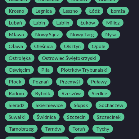
Krosno
Legnica
Leszno
Łódź
Łomża
Lubań
Lubin
Lublin
Łuków
Milicz
Mława
Nowy Sącz
Nowy Targ
Nysa
Oława
Oleśnica
Olsztyn
Opole
Ostrołęka
Ostrowiec Świętokrzyski
Oświęcim
Piła
Piotrków Trybunalski
Płock
Poznań
Przemyśl
Puławy
Radom
Rybnik
Rzeszów
Siedlce
Sieradz
Skierniewice
Słupsk
Sochaczew
Suwałki
Świdnica
Szczecin
Szczecinek
Tarnobrzeg
Tarnów
Toruń
Tychy