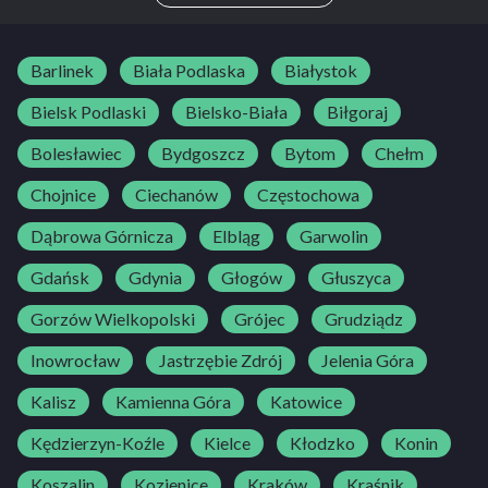
Barlinek
Biała Podlaska
Białystok
Bielsk Podlaski
Bielsko-Biała
Biłgoraj
Bolesławiec
Bydgoszcz
Bytom
Chełm
Chojnice
Ciechanów
Częstochowa
Dąbrowa Górnicza
Elbląg
Garwolin
Gdańsk
Gdynia
Głogów
Głuszyca
Gorzów Wielkopolski
Grójec
Grudziądz
Inowrocław
Jastrzębie Zdrój
Jelenia Góra
Kalisz
Kamienna Góra
Katowice
Kędzierzyn-Koźle
Kielce
Kłodzko
Konin
Koszalin
Kozienice
Kraków
Kraśnik