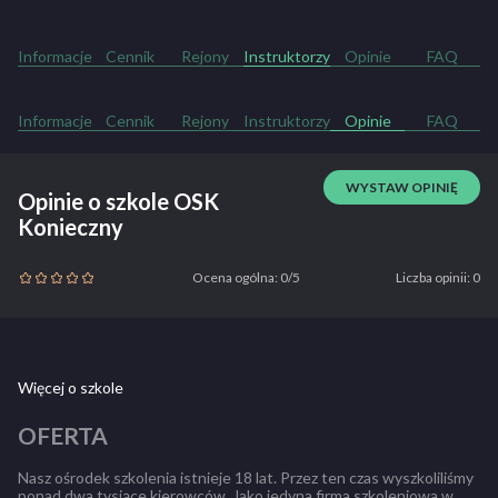
Informacje
Cennik
Rejony
Instruktorzy
Opinie
FAQ
Informacje
Cennik
Rejony
Instruktorzy
Opinie
FAQ
WYSTAW OPINIĘ
Opinie o szkole OSK
Konieczny
Ocena ogólna: 0/5
Liczba opinii: 0
Więcej o szkole
OFERTA
Nasz ośrodek szkolenia istnieje 18 lat. Przez ten czas wyszkoliliśmy
ponad dwa tysiące kierowców. Jako jedyna firma szkoleniowa w