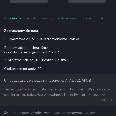
Informacje
Cennik
Rejony
Instruktorzy
Opinie
FAQ
Zapraszamy do nas:
1. Dworcowa 29, 64-120 Krzemieniewo, Polska
Pod tym adresem jesteśmy
w każdy piątek w godzinach 17-19
2. Mielżyńskich, 64-100 Leszno, Polska
Codziennie po godz. 20
U nas zdasz prawo jazdy na kategorię: A, A1, A2, AM, B
Jesteśmy obecni na polskim rynku już od 1998 roku. Wysoka jakość
szkolenia oraz najwyższa zdawalność, to cechy które zapewniły
nam osiągnięcie czołowej pozycji w niezwykle konkurencyjnej
WIĘCEJ
branży. Solidne przygotowanie do egzaminu oraz indywidualne
podejście do każdego kursanta, znajdują uznanie coraz szerszego
Szkolenie teoretycznie z wykorzystaniem nowoczesnych