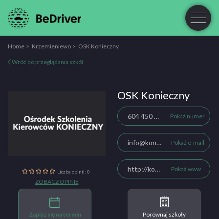
Home
Krzemieniewo
OSK Konieczny
Wróć do przeglądania szkół
OSK Konieczny
604 450 071
Pokaż numer
info@koniecznyosk.pl
Pokaż e-mail
http://koniecznyosk.pl/
Pokaż www
Liczba opinii: 0
ZOBACZ OPINIE
Zapisz się na termin
Porównaj szkoły