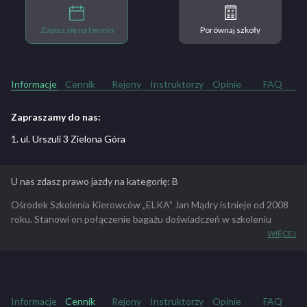
Zapisz się na termin
Porównaj szkoły
Informacje
Cennik
Rejony
Instruktorzy
Opinie
FAQ
Zapraszamy do nas:
1. ul. Urszuli 3 Zielona Góra
U nas zdasz prawo jazdy na kategorię: B
Ośrodek Szkolenia Kierowców „ELKA” Jan Mądry istnieje od 2008
roku. Stanowi on połączenie bagażu doświadczeń w szkoleniu
przyszłych kierowców i branży Automotive wraz z „młodym
WIĘCEJ
duchem” – stanowiącym odpowiedź na aktualne potrzeby rynku i
klientów, dążącym do ciągłego udoskonalania i ponoszenia
standardów.
Informacje
Cennik
Rejony
Instruktorzy
Opinie
FAQ
ZOBACZ PEŁNY OPIS SZKOŁY