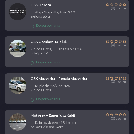
OSK Dorota
(0)
0 opinii
ul. Aleja Niepodległości 24/1
zielona góra
Do porównania
OSK Czesław Hololub
(0)
0 opinii
Zielona Góra, ul. Jana z Kolna 2A
pokój nr 16
Do porównania
OSK Muzyczka – Renata Muzyczka
(0)
0 opinii
ul. Kupiecka 25/2 65-426
Zielona Góra
Do porównania
Motorex – Eugeniusz Kubiś
(0)
0 opinii
ul. Dąbrowskiego 41B II piętro
65-021 Zielona Góra