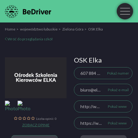
Home
województwo lubuskie
Zielona Góra
OSK Elka
Wróć do przeglądania szkół
OSK Elka
607 884 867
Pokaż numer
biuro@elka-osk.pl
Pokaż e-mail
http://www.elka-osk.pl/
Pokaż www
Liczba opinii: 0
https://www.facebook.com/elkaoskpl
Pokaż www
ZOBACZ OPINIE