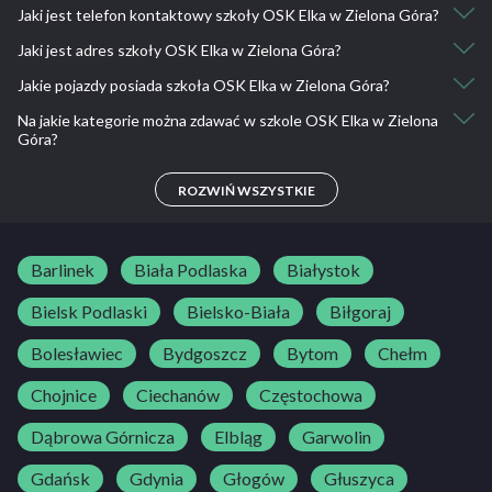
Jaki jest telefon kontaktowy szkoły OSK Elka w Zielona Góra?
biuro@elka-osk.pl
Jaki jest adres szkoły OSK Elka w Zielona Góra?
607 884 867
Jakie pojazdy posiada szkoła OSK Elka w Zielona Góra?
ul. Urszuli 3 Zielona Góra
Na jakie kategorie można zdawać w szkole OSK Elka w Zielona
Toyota Yaris
Góra?
B
ROZWIŃ WSZYSTKIE
Barlinek
Biała Podlaska
Białystok
Bielsk Podlaski
Bielsko-Biała
Biłgoraj
Bolesławiec
Bydgoszcz
Bytom
Chełm
Chojnice
Ciechanów
Częstochowa
Dąbrowa Górnicza
Elbląg
Garwolin
Gdańsk
Gdynia
Głogów
Głuszyca