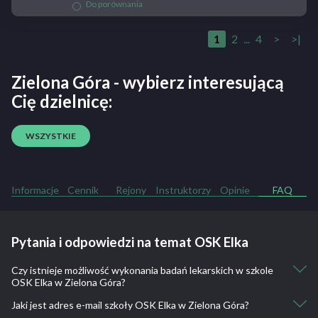
Do porównania
1
2
...
4
>
>|
Zielona Góra - wybierz interesującą
Cię dzielnicę:
WSZYSTKIE
Informacje
Cennik
Rejony
Instruktorzy
Opinie
FAQ
Pytania i odpowiedzi na temat OSK Elka
Czy istnieje możliwość wykonania badań lekarskich w szkole
OSK Elka w Zielona Góra?
Jaki jest adres e-mail szkoły OSK Elka w Zielona Góra?
Nie, nie ma takiej możliwości.