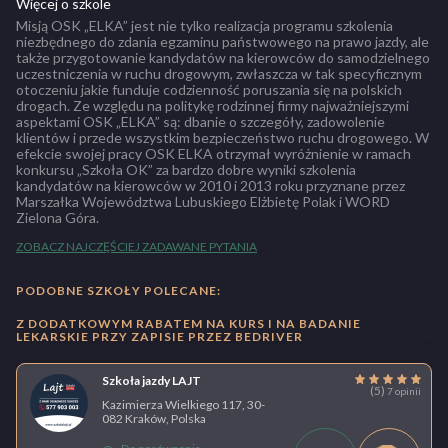
Więcej o szkole
Misją OSK „ELKA” jest nie tylko realizacja programu szkolenia
niezbędnego do zdania egzaminu państwowego na prawo jazdy, ale
także przygotowanie kandydatów na kierowców do samodzielnego
uczestniczenia w ruchu drogowym, zwłaszcza w tak specyficznym
otoczeniu jakie funduje codzienność poruszania się na polskich
drogach. Ze względu na politykę rodzinnej firmy najważniejszymi
aspektami OSK „ELKA” są: dbanie o szczegóły, zadowolenie
klientów i przede wszystkim bezpieczeństwo ruchu drogowego. W
efekcie swojej pracy OSK ELKA otrzymał wyróżnienie w ramach
konkursu „Szkoła OK” za bardzo dobre wyniki szkolenia
kandydatów na kierowców w 2010 i 2013 roku przyznane przez
Marszałka Województwa Lubuskiego Elżbietę Polak i WORD
Zielona Góra.
ZOBACZ NAJCZĘŚCIEJ ZADAWANE PYTANIA
PODOBNE SZKOŁY POLECANE:
Z DODATKOWYM RABATEM NA KURS I NA BADANIE
LEKARSKIE PRZY ZAPISIE PRZEZ BEDRIVER
Szkoła jazdy LAJT
(5)
7 opinii
Kazimierza Wielkiego 117, 30-
082 Kraków, Polska