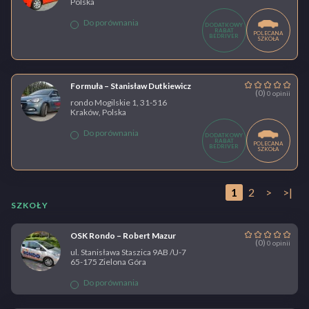
Polska
Do porównania
DODATKOWY
RABAT
POLECANA
BEDRIVER
SZKOŁA
Formuła – Stanisław Dutkiewicz
(0)
0 opinii
rondo Mogilskie 1, 31-516
Kraków, Polska
Do porównania
DODATKOWY
RABAT
POLECANA
BEDRIVER
SZKOŁA
1
2
>
>|
SZKOŁY
OSK Rondo – Robert Mazur
(0)
0 opinii
ul. Stanisława Staszica 9AB /U-7
65-175 Zielona Góra
Do porównania