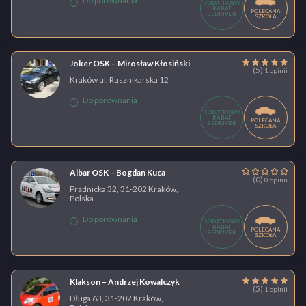
Do porównania
DODATKOWY
RABAT
POLECANA
BEDRIVER
SZKOŁA
Joker OSK – Mirosław Kłosiński
(5)
1 opinii
Kraków ul. Rusznikarska 12
Do porównania
DODATKOWY
RABAT
POLECANA
BEDRIVER
SZKOŁA
Albar OSK – Bogdan Kuca
(0)
0 opinii
Prądnicka 32, 31-202 Kraków,
Polska
Do porównania
DODATKOWY
RABAT
POLECANA
BEDRIVER
SZKOŁA
Klakson – Andrzej Kowalczyk
(5)
1 opinii
Długa 63, 31-202 Kraków,