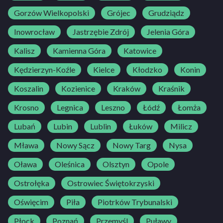
Gorzów Wielkopolski
Grójec
Grudziądz
Inowrocław
Jastrzębie Zdrój
Jelenia Góra
Kalisz
Kamienna Góra
Katowice
Kędzierzyn-Koźle
Kielce
Kłodzko
Konin
Koszalin
Kozienice
Kraków
Kraśnik
Krosno
Legnica
Leszno
Łódź
Łomża
Lubań
Lubin
Lublin
Łuków
Milicz
Mława
Nowy Sącz
Nowy Targ
Nysa
Oława
Oleśnica
Olsztyn
Opole
Ostrołęka
Ostrowiec Świętokrzyski
Oświęcim
Piła
Piotrków Trybunalski
Płock
Poznań
Przemyśl
Puławy