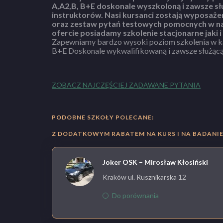
A,A2,B, B+E doskonale wyszkoloną i zawsze
sł
instruktorów.
Nasi kursanci zostają wyposaże
oraz zestaw pytań testowych pomocnych w na
ofercie posiadamy szkolenie stacjonarne jaki 
Zapewniamy bardzo wysoki poziom szkolenia w ka
B+E Doskonale wykwalifikowaną i zawsze służącą pomocą kadrę instruktorów,
ZOBACZ NAJCZĘŚCIEJ ZADAWANE PYTANIA
PODOBNE SZKOŁY POLECANE:
Z DODATKOWYM RABATEM NA KURS I NA BADANIE 
Joker OSK – Mirosław Kłosiński
Kraków ul. Rusznikarska 12
Do porównania