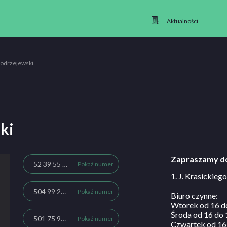
Aktualności
odrzejewski
ki
Zapraszamy do
52 39 55 730
Pokaż numer
1. J. Krasickieg
504 99 29 70
Pokaż numer
Biuro czynne:
Wtorek od 16 d
Środa od 16 do 
501 75 95 42
Pokaż numer
Czwartek od 16