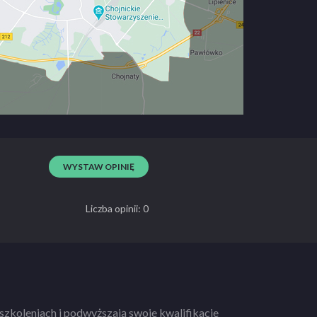
WYSTAW OPINIĘ
Liczba opinii: 0
 szkoleniach i podwyższają swoje kwalifikacje