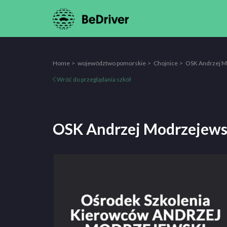
Home
województwo pomorskie
Chojnice
OSK Andrzej M
Wróć do przeglądania szkół
OSK Andrzej Modrzejews