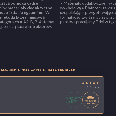
użącą pomocą kadrę
• Materiały dydaktyczne ( w cenie kursu) • Profesjonal
ni w materiały dydaktyczne
wykładową • Płatności za kurs w dogodnych ratach bez odsetek • Jazdy
uce i zdaniu egzaminu!
W
uzupełniające przygotowujące do e
i metodą
E-Learningową
formalności związanych z przygotowaniem do egzaminu państwowego • Dla
tegoriach A,A2, B, B-Automat,
państwa pracujemy 7 dni w tyg
LEKARSKIE PRZY ZAPISIE PRZEZ BEDRIVER
(5)
1 opinii
DODATKOWY
RABAT
POLECANA
BEDRIVER
SZKOŁA