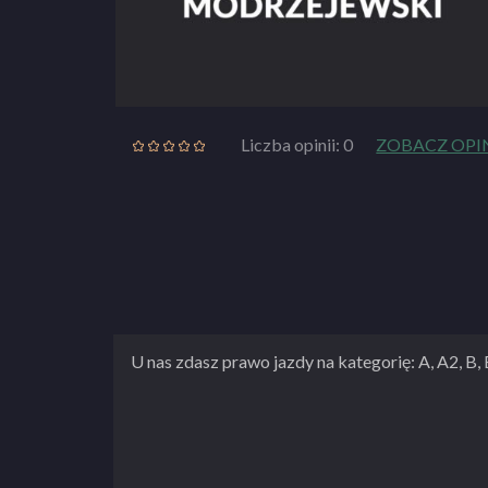
Liczba opinii: 0
ZOBACZ OPI
U nas zdasz prawo jazdy na kategorię: A, A2, B,
OSK Andrzej Modrzejewski to nowoczesna i dyn