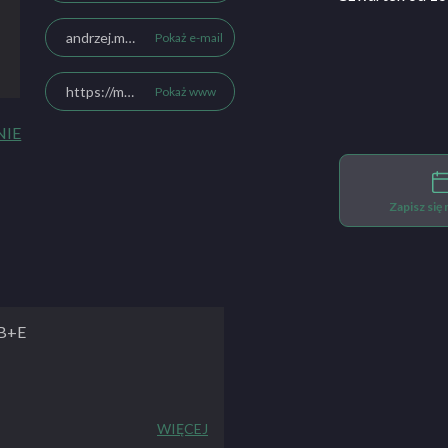
andrzej.modrzejewski1@wp.pl
Pokaż e-mail
https://modrzejewski.jimdofree.com
Pokaż www
NIE
Zapisz się
 B+E
amicznie rozwijająca się
WIĘCEJ