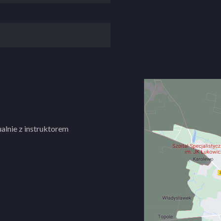
oku.
 setki obecnych kierowców.
im wysoka jakość szkolenia w
j działalności postawiliśmy na
 usług. Każdy z kursantów
alnie z instruktorem