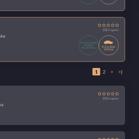
(0)
0 opinii
ska
DODATKOWY
RABAT
POLECANA
BEDRIVER
SZKOŁA
1
2
>
>|
(0)
0 opinii
ka