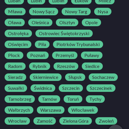
Lubań
Lubin
Lublin
Łuków
Milicz
Mława
Nowy Sącz
Nowy Targ
Nysa
Oława
Oleśnica
Olsztyn
Opole
Ostrołęka
Ostrowiec Świętokrzyski
Oświęcim
Piła
Piotrków Trybunalski
Płock
Poznań
Przemyśl
Puławy
Radom
Rybnik
Rzeszów
Siedlce
Sieradz
Skierniewice
Słupsk
Sochaczew
Suwałki
Świdnica
Szczecin
Szczecinek
Tarnobrzeg
Tarnów
Toruń
Tychy
Wałbrzych
Warszawa
Włocławek
Wrocław
Zamość
Zielona Góra
Zwoleń