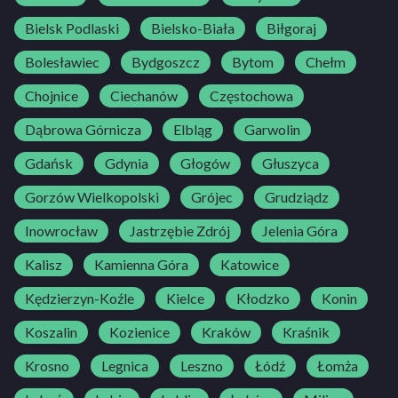
Bielsk Podlaski
Bielsko-Biała
Biłgoraj
Bolesławiec
Bydgoszcz
Bytom
Chełm
Chojnice
Ciechanów
Częstochowa
Dąbrowa Górnicza
Elbląg
Garwolin
Gdańsk
Gdynia
Głogów
Głuszyca
Gorzów Wielkopolski
Grójec
Grudziądz
Inowrocław
Jastrzębie Zdrój
Jelenia Góra
Kalisz
Kamienna Góra
Katowice
Kędzierzyn-Koźle
Kielce
Kłodzko
Konin
Koszalin
Kozienice
Kraków
Kraśnik
Krosno
Legnica
Leszno
Łódź
Łomża