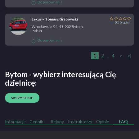
Do porównania
Lexus – Tomasz Grabowski
(0)
0 opinii
Wrocławska 94, 41-902 Bytom,
Polska
Do porównania
1
2
...
4
>
>|
Bytom - wybierz interesującą Cię
dzielnicę:
WSZYSTKIE
Informacje
Cennik
Rejony
Instruktorzy
Opinie
FAQ