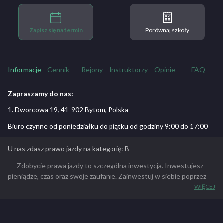
Zapisz się na termin
Porównaj szkoły
Informacje
Cennik
Rejony
Instruktorzy
Opinie
FAQ
Zapraszamy do nas:
1. Dworcowa 19, 41-902 Bytom, Polska
Biuro czynne od poniedziałku do piątku od godziny 9:00 do 17:00
U nas zdasz prawo jazdy na kategorię: B
Zdobycie prawa jazdy to szczególna inwestycja. Inwestujesz
pieniądze, czas oraz swoje zaufanie. Zainwestuj w siebie poprzez
naszą firmę. Szkolimy w Bytomiu od wielu lat. Zdobyta w tym czasie
WIĘCEJ
przez nas wiedza i doświadczenie powoduje, że wiemy jak to robić
efektywnie
.
Największym atutem naszego ośrodka jest energiczna i