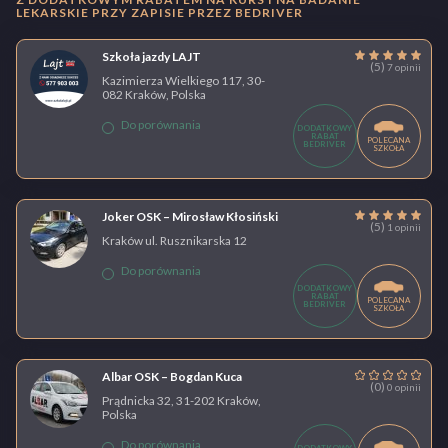
LEKARSKIE PRZY ZAPISIE PRZEZ BEDRIVER
Szkoła jazdy LAJT
(5)
7 opinii
Kazimierza Wielkiego 117, 30-
082 Kraków, Polska
Do porównania
DODATKOWY
RABAT
POLECANA
BEDRIVER
SZKOŁA
Joker OSK – Mirosław Kłosiński
(5)
1 opinii
Kraków ul. Rusznikarska 12
Do porównania
DODATKOWY
RABAT
POLECANA
BEDRIVER
SZKOŁA
Albar OSK – Bogdan Kuca
(0)
0 opinii
Prądnicka 32, 31-202 Kraków,
Polska
Do porównania