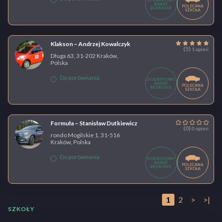
DODATKOWY
RABAT
POLECANA
BEDRIVER
SZKOŁA
Klakson – Andrzej Kowalczyk
(5)
1 opinii
Długa 63, 31-202 Kraków,
Polska
Do porównania
DODATKOWY
RABAT
POLECANA
BEDRIVER
SZKOŁA
Formuła – Stanisław Dutkiewicz
(0)
0 opinii
rondo Mogilskie 1, 31-516
Kraków, Polska
Do porównania
DODATKOWY
RABAT
POLECANA
BEDRIVER
SZKOŁA
1
2
>
>|
SZKOŁY