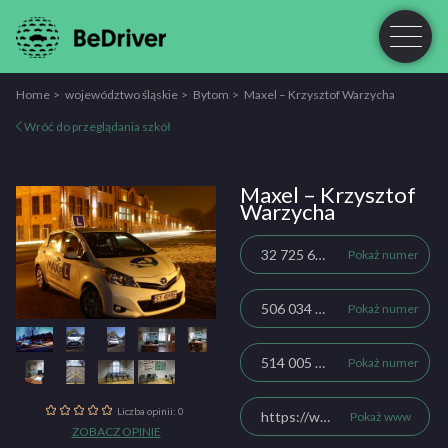
Home
województwo śląskie
Bytom
Maxel – Krzysztof Warzycha
Wróć do przeglądania szkół
Maxel – Krzysztof
Warzycha
32 725 66 39
Pokaż numer
506 034 029
Pokaż numer
514 005 299
Pokaż numer
Liczba opinii: 0
https://www.maxel.com.pl
Pokaż www
ZOBACZ OPINIE