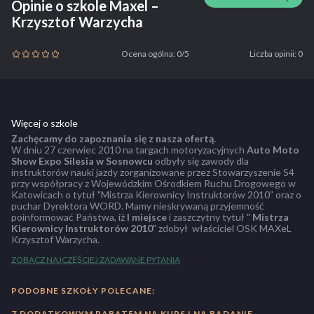
Opinie o szkole Maxel –
Krzysztof Warzycha
Ocena ogólna: 0/5
Liczba opinii: 0
Więcej o szkole
Zachęcamy do zapoznania się z nasza ofertą.
W dniu 27 czerwiec 2010 na targach motoryzacyjnych
Auto Moto
Show Expo Silesia w Sosnowcu
odbyły się zawody dla
instruktorów nauki jazdy zorganizowane przez Stowarzyszenie S4
przy współpracy z Wojewódzkim Ośrodkiem Ruchu Drogowego w
Katowicach o tytuł "Mistrza Kierownicy Instruktorów 2010” oraz o
puchar Dyrektora WORD. Mamy nieskrywaną przyjemność
poinformować Państwa, iż
I miejsce
i zaszczytny tytuł "
Mistrza
Kierownicy Instruktorów 2010
" zdobył właściciel OSK MAXeL
Krzysztof Warzycha.
ZOBACZ NAJCZĘŚCIEJ ZADAWANE PYTANIA
PODOBNE SZKOŁY POLECANE:
Z DODATKOWYM RABATEM NA KURS I NA BADANIE