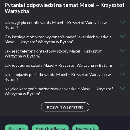
Pytania i odpowiedzi na temat Maxel – Krzysztof
Warzycha
Jak wygląda cennik szkoły Maxel – Krzysztof Warzycha w
Bytom?
Czy istnieje możliwość wykonania badań lekarskich w szkole
Kurs podstawowy: 2000
Maxel – Krzysztof Warzycha w Bytom?
Kurs weekendowy: 2100
Kurs ekspresowy - 30 dni: 2600
Jaki jest telefon kontaktowy szkoły Maxel – Krzysztof
Nie, nie ma takiej możliwości.
Jazdy doszkalające - dla kursantów naszego OSK: 70
Warzycha w Bytom?
Jazdy doszkalające - dla kursantów innego OSK: 75
Jaki jest adres szkoły Maxel – Krzysztof Warzycha w Bytom?
32 725 66 39, 506 034 029, 514 005 299
Jazdy doszkalające - na JUŻ: 90
Jakie pojazdy posiada szkoła Maxel – Krzysztof Warzycha w
Dworcowa 19, 41-902 Bytom, Polska
Bytom?
Na jakie kategorie można zdawać w szkole Maxel – Krzysztof
Toyota Yaris
Warzycha w Bytom?
B
ROZWIŃ WSZYSTKIE
Barlinek
Biała Podlaska
Białystok