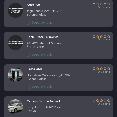
Auto-Art
(0)
0 opinii
Jagiellońska 22/3, 41-902
Bytom, Polska
Do porównania
Fenix – Jacek Lisowicz
(0)
0 opinii
41-902 Bytom ul. Stefana
Żeromskiego 1
Do porównania
Roma OSK
(0)
0 opinii
Stanisława Witczaka 51, 41-902
Bytom, Polska
Do porównania
Cross – Dariusz Nessel
(0)
0 opinii
Łużycka 64, 41-902 Bytom,
Polska