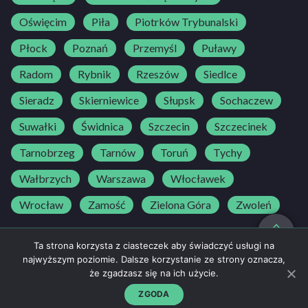
Oświęcim
Piła
Piotrków Trybunalski
Płock
Poznań
Przemyśl
Puławy
Radom
Rybnik
Rzeszów
Siedlce
Sieradz
Skierniewice
Słupsk
Sochaczew
Suwałki
Świdnica
Szczecin
Szczecinek
Tarnobrzeg
Tarnów
Toruń
Tychy
Wałbrzych
Warszawa
Włocławek
Wrocław
Zamość
Zielona Góra
Zwoleń
do góry
Ta strona korzysta z ciasteczek aby świadczyć usługi na
najwyższym poziomie. Dalsze korzystanie ze strony oznacza,
że zgadzasz się na ich użycie.
Regulamin
500 25 30 25
NAPISZ DO NAS
Polityka prywatności
ZGODA
kontakt@bedriver.pl
strefaosk@bedriver.pl
© BeDriver 2026