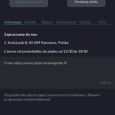
Zapisz się na termin
Porównaj szkoły
Informacje
Cennik
Rejony
Instruktorzy
Opinie
FAQ
Zapraszamy do nas:
1. Kościuszki 8, 40-049 Katowice, Polska
Czynne od poniedziałku do piątku od 12:00 do 18:00
U nas zdasz prawo jazdy na kategorię: B
Szkoła nauki jazdy kategorii B w Katowicach
WIĘCEJ
ZOBACZ PEŁNY OPIS SZKOŁY
30 godzin lekcyjnych zajęć teoretycznych (wykłady z filmami i
programami multimedialnymi)