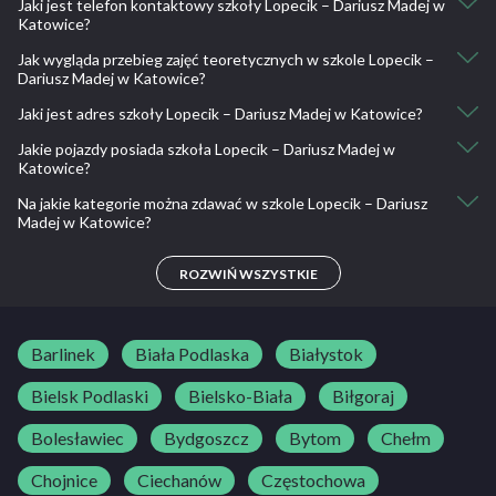
Jaki jest telefon kontaktowy szkoły Lopecik – Dariusz Madej w
osk.lopecik@vp.pl
Katowice?
Jak wygląda przebieg zajęć teoretycznych w szkole Lopecik –
507 418 458
Dariusz Madej w Katowice?
Jaki jest adres szkoły Lopecik – Dariusz Madej w Katowice?
30 godzin lekcyjnych zajęć teoretycznych (wykłady z filmami i
programami multimedialnymi)
Jakie pojazdy posiada szkoła Lopecik – Dariusz Madej w
Kościuszki 8, 40-049 Katowice, Polska
Katowice?
Na jakie kategorie można zdawać w szkole Lopecik – Dariusz
Toyota Yaris
Madej w Katowice?
B
ROZWIŃ WSZYSTKIE
Barlinek
Biała Podlaska
Białystok
Bielsk Podlaski
Bielsko-Biała
Biłgoraj
Bolesławiec
Bydgoszcz
Bytom
Chełm
Chojnice
Ciechanów
Częstochowa