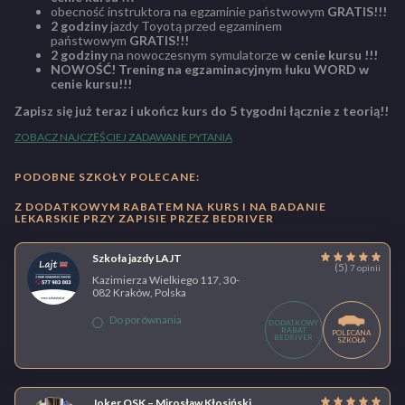
obecność instruktora na egzaminie państwowym
GRATIS!!!
2 godziny
jazdy Toyotą przed egzaminem
państwowym
GRATIS!!!
2 godziny
na nowoczesnym symulatorze
w cenie kursu !!!
NOWOŚĆ! Trening na egzaminacyjnym łuku WORD w
cenie kursu!!!
Zapisz się już teraz i ukończ kurs do 5 tygodni łącznie z teorią!!
ZOBACZ NAJCZĘŚCIEJ ZADAWANE PYTANIA
PODOBNE SZKOŁY POLECANE:
Z DODATKOWYM RABATEM NA KURS I NA BADANIE
LEKARSKIE PRZY ZAPISIE PRZEZ BEDRIVER
Szkoła jazdy LAJT
(5)
7 opinii
Kazimierza Wielkiego 117, 30-
082 Kraków, Polska
Do porównania
DODATKOWY
RABAT
POLECANA
BEDRIVER
SZKOŁA
Joker OSK – Mirosław Kłosiński