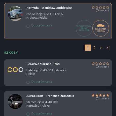
Formuła – Stanisław Dutkiewicz
(0)
0 opinii
rondo Mogilskie 1, 31-516
Kraków, Polska
Do porównania
DODATKOWY
RABAT
POLECANA
BEDRIVER
SZKOŁA
1
2
>
>|
SZKOŁY
Ecodrive Mariusz Piznal
(0)
0 opinii
Batorego 7, 40-061 Katowice,
Polska
Do porównania
AutoExpert – Ireneusz Domagała
(5)
1 opinii
Staromiejska 4, 40-013
Katowice, Polska
Do porównania