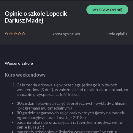
WYSTAW OPINIĘ
Opinie o szkole Lopecik –
Dariusz Madej
Ocena ogólna: 0/5
Liczba opinii: 0
Więcej o szkole
Kurs weekendowy
Cała teoria odbywa się w przeciągu jednego lub dwóch
weekendów (3 dni!), w zależności od ustaleń z kursantami, co
znacznie przyspiesza całość kursu.
30 godzin
lekcyjnych zajęć teoretycznych (wykłady z filmami
i programami multimedialnymi)
30 godzin
zegarowych zajęć praktycznych (jazdy na modelu
egzaminacyjnym oraz Toyotą z 2018r.)
badania lekarskie oraz zajęcia z ratownikiem medycznym
w
cenie kursu !!!
materiały szkoleniowe (książka wraz z testami)
w cenie