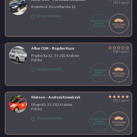
(5)
1 opinii
Kraków ul. Rusznikarska 12
Do porównania
DODATKOWY
RABAT
POLECANA
BEDRIVER
SZKOŁA
Albar OSK – Bogdan Kuca
(0)
0 opinii
Prądnicka 32, 31-202 Kraków,
Polska
Do porównania
DODATKOWY
RABAT
POLECANA
BEDRIVER
SZKOŁA
Klakson – Andrzej Kowalczyk
(5)
1 opinii
Długa 63, 31-202 Kraków,
Polska
Do porównania
DODATKOWY
RABAT
POLECANA
BEDRIVER
SZKOŁA