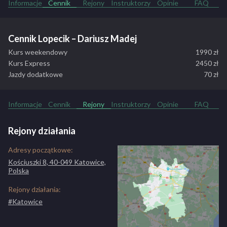
Informacje
Cennik
Rejony
Instruktorzy
Opinie
FAQ
Cennik Lopecik – Dariusz Madej
Kurs weekendowy
1990 zł
Kurs Express
2450 zł
Jazdy dodatkowe
70 zł
Informacje
Cennik
Rejony
Instruktorzy
Opinie
FAQ
Rejony działania
Adresy początkowe:
Kościuszki 8, 40-049 Katowice,
Polska
Rejony działania:
#Katowice