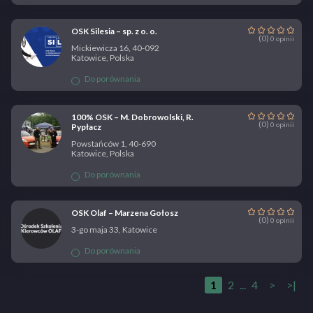
OSK Silesia – sp. z o. o.
(0)
0 opinii
Mickiewicza 16, 40-092
Katowice, Polska
Do porównania
100% OSK – M. Dobrowolski, R.
(0)
0 opinii
Pypłacz
Powstańców 1, 40-690
Katowice, Polska
Do porównania
OSK Olaf – Marzena Gołosz
(0)
0 opinii
3-go maja 33, Katowice
Do porównania
1
2
...
4
>
>|