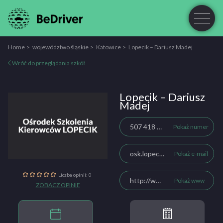
Home
województwo śląskie
Katowice
Lopecik – Dariusz Madej
Wróć do przeglądania szkół
Lopecik – Dariusz
Madej
507 418 458
Pokaż numer
osk.lopecik@vp.pl
Pokaż e-mail
Liczba opinii: 0
http://www.lopecik.katowice.pl
Pokaż www
ZOBACZ OPINIE