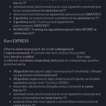
kursu !!!
zaświadczenie ukończenia kursu oraz egzaminy wewnętrzne
wraz z poprawkami
w cenie kursu!!!
obecność instruktora na egzaminie państwowym
GRATIS!!!
2 godziny
na nowoczesnym symulatorze
w cenie kursu !!!
2 godziny
jazdy Toyotą przed egzaminem
państwowym
GRATIS!!!
NOWOŚĆ! Trening na egzaminacyjnym łuku WORD w
cenie kursu!!!
Kurs EXPRESS
Oferta skierowana jest do osób zabieganych
i zapracowanych.
Po prostu do tych, którzy chcą zrobić
kurs
bardzo szybko
! Kurs daje
możliwość
ustalenia dogodnej daty
jazd ze wskazanego punktu
przez kursanta.
30 godzin
lekcyjnych zajęć teoretycznych (wykłady z filmami
i programami multimedialnymi)
30 godzin
zegarowych zajęć praktycznych (jazdy na modelu
egzaminacyjnym oraz Toyotą z 2018r.)
materiały szkoleniowe (książka wraz z testami)
w cenie
kursu !!!
zaświadczenie ukończenia kursu oraz egzaminy wewnętrzne
wraz z poprawkami
w cenie kursu !!!
badania lekarskie oraz zajęcia z ratownikiem medycznym
w
cenie kursu !!!