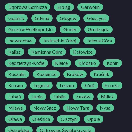
Dąbrowa Górnicza
Elbląg
Garwolin
Gdańsk
Gdynia
Głogów
Głuszyca
Gorzów Wielkopolski
Grójec
Grudziądz
Inowrocław
Jastrzębie Zdrój
Jelenia Góra
Kalisz
Kamienna Góra
Katowice
Kędzierzyn-Koźle
Kielce
Kłodzko
Konin
Koszalin
Kozienice
Kraków
Kraśnik
Krosno
Legnica
Leszno
Łódź
Łomża
Lubań
Lubin
Lublin
Łuków
Milicz
Mława
Nowy Sącz
Nowy Targ
Nysa
Oława
Oleśnica
Olsztyn
Opole
Ostrołęka
Ostrowiec Świętokrzyski