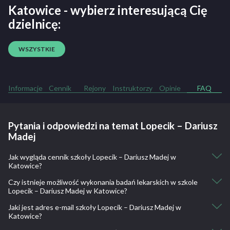
Katowice - wybierz interesującą Cię
dzielnicę:
WSZYSTKIE
Informacje
Cennik
Rejony
Instruktorzy
Opinie
FAQ
Pytania i odpowiedzi na temat Lopecik – Dariusz
Madej
Jak wygląda cennik szkoły Lopecik – Dariusz Madej w
Katowice?
Czy istnieje możliwość wykonania badań lekarskich w szkole
Kurs weekendowy: 1990
Lopecik – Dariusz Madej w Katowice?
Kurs Express: 2450
Jazdy dodatkowe : 70
Jaki jest adres e-mail szkoły Lopecik – Dariusz Madej w
Nie, nie ma takiej możliwości.
Katowice?