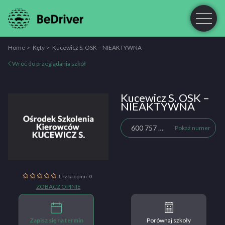
Home
Kęty
Kucewicz S. OSK – NIEAKTYWNA
Wróć do przeglądania szkół
Kucewicz S. OSK –
NIEAKTYWNA
600 757 343
Pokaż numer
Liczba opinii: 0
ZOBACZ OPINIE
Zapisz się na termin
Porównaj szkoły