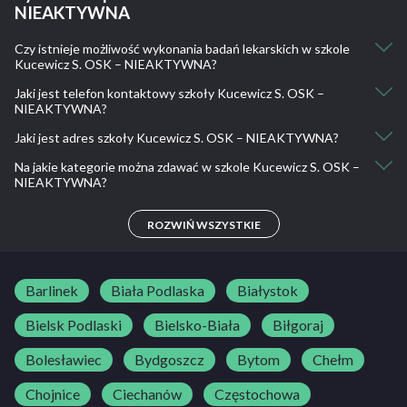
NIEAKTYWNA
Czy istnieje możliwość wykonania badań lekarskich w szkole
Kucewicz S. OSK – NIEAKTYWNA?
Jaki jest telefon kontaktowy szkoły Kucewicz S. OSK –
Nie, nie ma takiej możliwości.
NIEAKTYWNA?
Jaki jest adres szkoły Kucewicz S. OSK – NIEAKTYWNA?
600 757 343
Na jakie kategorie można zdawać w szkole Kucewicz S. OSK –
Żwirki i Wigury 2A, 32-650 Kęty, Polska
NIEAKTYWNA?
-
ROZWIŃ WSZYSTKIE
Barlinek
Biała Podlaska
Białystok
Bielsk Podlaski
Bielsko-Biała
Biłgoraj
Bolesławiec
Bydgoszcz
Bytom
Chełm
Chojnice
Ciechanów
Częstochowa