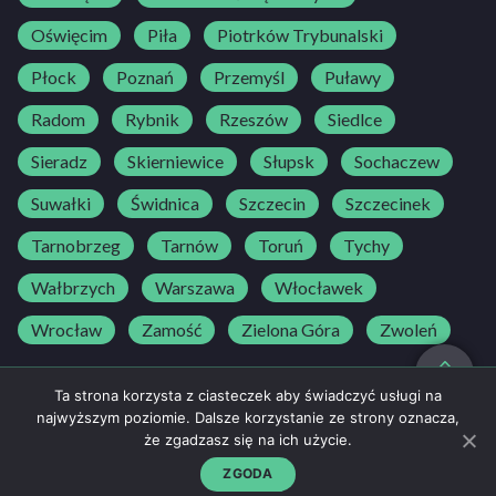
Oświęcim
Piła
Piotrków Trybunalski
Płock
Poznań
Przemyśl
Puławy
Radom
Rybnik
Rzeszów
Siedlce
Sieradz
Skierniewice
Słupsk
Sochaczew
Suwałki
Świdnica
Szczecin
Szczecinek
Tarnobrzeg
Tarnów
Toruń
Tychy
Wałbrzych
Warszawa
Włocławek
Wrocław
Zamość
Zielona Góra
Zwoleń
do góry
Ta strona korzysta z ciasteczek aby świadczyć usługi na
najwyższym poziomie. Dalsze korzystanie ze strony oznacza,
że zgadzasz się na ich użycie.
Regulamin
500 25 30 25
NAPISZ DO NAS
Polityka prywatności
ZGODA
kontakt@bedriver.pl
strefaosk@bedriver.pl
© BeDriver 2026