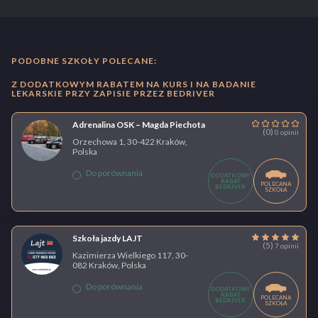
PODOBNE SZKOŁY POLECANE:
Z DODATKOWYM RABATEM NA KURS I NA BADANIE
LEKARSKIE PRZY ZAPISIE PRZEZ BEDRIVER
Adrenalina OSK – Magda Piechota
(0)
0 opinii
Orzechowa 1, 30-422 Kraków,
Polska
Do porównania
DODATKOWY
RABAT
POLECANA
BEDRIVER
SZKOŁA
Szkoła jazdy LAJT
(5)
7 opinii
Kazimierza Wielkiego 117, 30-
082 Kraków, Polska
Do porównania
DODATKOWY
RABAT
POLECANA
BEDRIVER
SZKOŁA