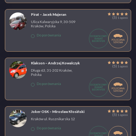
Pirat – Jacek Majeran
(5)
1 opinii
Ulica Kalwaryjska 9, 30-509
Kraków, Polska
Do porównania
DODATKOWY
RABAT
POLECANA
BEDRIVER
SZKOŁA
Klakson – Andrzej Kowalczyk
(5)
1 opinii
Długa 63, 31-202 Kraków,
Polska
Do porównania
DODATKOWY
RABAT
POLECANA
BEDRIVER
SZKOŁA
Joker OSK – Mirosław Kłosiński
(5)
1 opinii
Kraków ul. Rusznikarska 12
Do porównania
DODATKOWY
RABAT