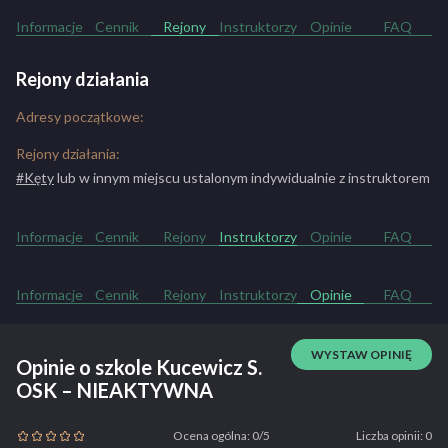
Informacje
Cennik
Rejony
Instruktorzy
Opinie
FAQ
Rejony działania
Adresy początkowe:
Rejony działania:
#Kęty
lub w innym miejscu ustalonym indywidualnie z instruktorem
Informacje
Cennik
Rejony
Instruktorzy
Opinie
FAQ
Informacje
Cennik
Rejony
Instruktorzy
Opinie
FAQ
WYSTAW OPINIĘ
Opinie o szkole Kucewicz S.
OSK – NIEAKTYWNA
Ocena ogólna: 0/5
Liczba opinii: 0