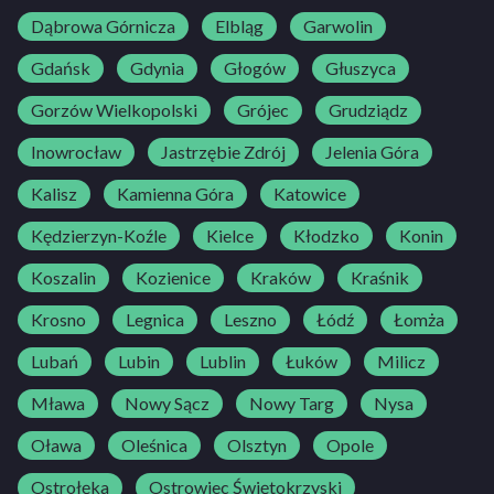
Dąbrowa Górnicza
Elbląg
Garwolin
Gdańsk
Gdynia
Głogów
Głuszyca
Gorzów Wielkopolski
Grójec
Grudziądz
Inowrocław
Jastrzębie Zdrój
Jelenia Góra
Kalisz
Kamienna Góra
Katowice
Kędzierzyn-Koźle
Kielce
Kłodzko
Konin
Koszalin
Kozienice
Kraków
Kraśnik
Krosno
Legnica
Leszno
Łódź
Łomża
Lubań
Lubin
Lublin
Łuków
Milicz
Mława
Nowy Sącz
Nowy Targ
Nysa
Oława
Oleśnica
Olsztyn
Opole
Ostrołęka
Ostrowiec Świętokrzyski