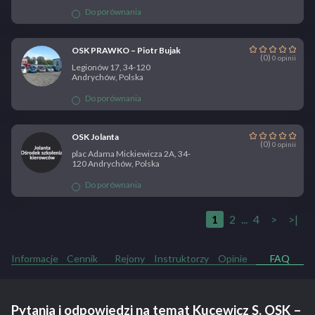
Do porównania
OSK PRAWKO – Piotr Bujak
(0)
0 opinii
Legionów 17, 34-120
Andrychów, Polska
Do porównania
OSK Jolanta
(0)
0 opinii
plac Adama Mickiewicza 2A, 34-
120 Andrychów, Polska
Do porównania
1
2
...
4
>
>|
Informacje
Cennik
Rejony
Instruktorzy
Opinie
FAQ
Pytania i odpowiedzi na temat Kucewicz S. OSK –