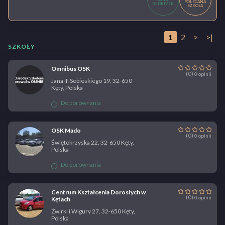
POLECANA
BEDRIVER
SZKOŁA
1
2
>
>|
SZKOŁY
Omnibus OSK
(0)
0 opinii
Jana III Sobieskiego 19, 32-650
Kęty, Polska
Do porównania
OSK Mado
(0)
0 opinii
Świętokrzyska 22, 32-650 Kęty,
Polska
Do porównania
Centrum Kształcenia Dorosłych w
(0)
0 opinii
Kętach
Żwirki i Wigury 27, 32-650 Kęty,
Polska