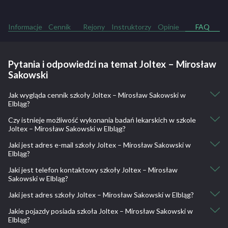
Informacje
Cennik
Rejony
Instruktorzy
Opinie
FAQ
Pytania i odpowiedzi na temat Joltex – Mirosław
Sakowski
Jak wygląda cennik szkoły Joltex – Mirosław Sakowski w
Elbląg?
Czy istnieje możliwość wykonania badań lekarskich w szkole
Kurs kat. B: 1300
Joltex – Mirosław Sakowski w Elbląg?
Jazdy dodatkowe: 50
Jaki jest adres e-mail szkoły Joltex – Mirosław Sakowski w
Tak, istnieje taka możliwość.
Elbląg?
BADANIE LEKARSKIE TYLKO 100 zł
Jaki jest telefon kontaktowy szkoły Joltex – Mirosław
joltex@joltex.org
Sakowski w Elbląg?
Jaki jest adres szkoły Joltex – Mirosław Sakowski w Elbląg?
503060770, 503005578
Jakie pojazdy posiada szkoła Joltex – Mirosław Sakowski w
Hetmańska 26, 82-300 Elbląg, Polska
Elbląg?