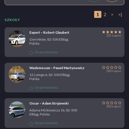
1
2
>
>|
SZKOŁY
Expert – Robert Glaubert
(5)
1 opinii
Giermków, 82-300 Elbląg,
Polska
Do porównania
Wademecum – Paweł Martynowicz
(0)
0 opinii
12 Lutego 6, 82-300 Elbląg,
Polska
Do porównania
Oscar – Adam Stryjewski
(0)
0 opinii
Adama Mickiewicza 16, 82-300
Elbląg, Polska
Do porównania