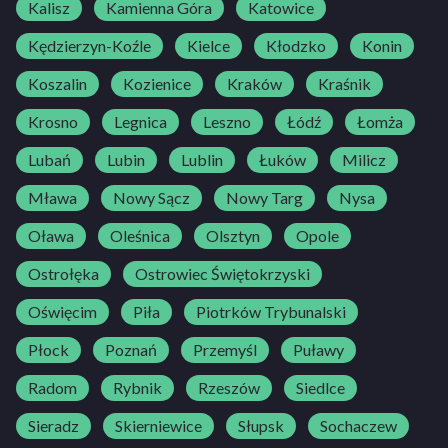
Kalisz
Kamienna Góra
Katowice
Kędzierzyn-Koźle
Kielce
Kłodzko
Konin
Koszalin
Kozienice
Kraków
Kraśnik
Krosno
Legnica
Leszno
Łódź
Łomża
Lubań
Lubin
Lublin
Łuków
Milicz
Mława
Nowy Sącz
Nowy Targ
Nysa
Oława
Oleśnica
Olsztyn
Opole
Ostrołęka
Ostrowiec Świętokrzyski
Oświęcim
Piła
Piotrków Trybunalski
Płock
Poznań
Przemyśl
Puławy
Radom
Rybnik
Rzeszów
Siedlce
Sieradz
Skierniewice
Słupsk
Sochaczew