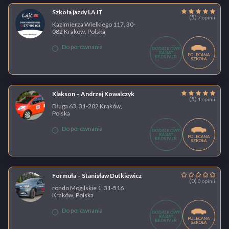
Szkoła jazdy LAJT
(5)
7 opinii
Kazimierza Wielkiego 117, 30-
082 Kraków, Polska
Do porównania
DODATKOWY
RABAT
POLECANA
BEDRIVER
SZKOŁA
Klakson – Andrzej Kowalczyk
(5)
1 opinii
Długa 63, 31-202 Kraków,
Polska
Do porównania
DODATKOWY
RABAT
POLECANA
BEDRIVER
SZKOŁA
Formuła – Stanisław Dutkiewicz
(0)
0 opinii
rondo Mogilskie 1, 31-516
Kraków, Polska
Do porównania
DODATKOWY
RABAT
POLECANA
BEDRIVER
SZKOŁA