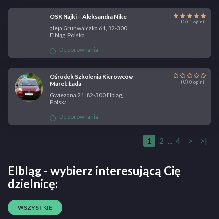
OSK Najki – Aleksandra Nike
(5)
1 opinii
aleja Grunwaldzka 61, 82-300
Elbląg, Polska
Do porównania
Ośrodek Szkolenia Kierowców
(0)
0 opinii
Marek Łada
Gwiezdna 21, 82-300 Elbląg,
Polska
Do porównania
1
2
...
4
>
>|
Elbląg - wybierz interesującą Cię
dzielnicę:
WSZYSTKIE