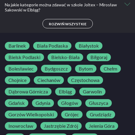
Na jakie kategorie można zdawać w szkole Joltex – Mirosław
Kia Rio
Sakowski w Elbląg?
B
ROZWIŃ WSZYSTKIE
Barlinek
Biała Podlaska
Białystok
Bielsk Podlaski
Bielsko-Biała
Biłgoraj
Bolesławiec
Bydgoszcz
Bytom
Chełm
Chojnice
Ciechanów
Częstochowa
Dąbrowa Górnicza
Elbląg
Garwolin
Gdańsk
Gdynia
Głogów
Głuszyca
Gorzów Wielkopolski
Grójec
Grudziądz
Inowrocław
Jastrzębie Zdrój
Jelenia Góra