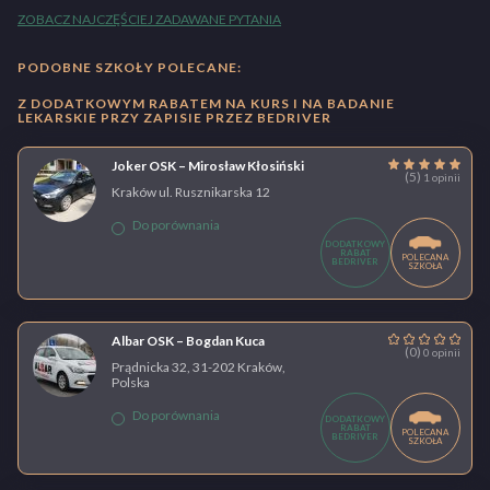
ZOBACZ NAJCZĘŚCIEJ ZADAWANE PYTANIA
PODOBNE SZKOŁY POLECANE:
Z DODATKOWYM RABATEM NA KURS I NA BADANIE
LEKARSKIE PRZY ZAPISIE PRZEZ BEDRIVER
Joker OSK – Mirosław Kłosiński
(5)
1 opinii
Kraków ul. Rusznikarska 12
Do porównania
DODATKOWY
RABAT
POLECANA
BEDRIVER
SZKOŁA
Albar OSK – Bogdan Kuca
(0)
0 opinii
Prądnicka 32, 31-202 Kraków,
Polska
Do porównania
DODATKOWY
RABAT
POLECANA
BEDRIVER
SZKOŁA