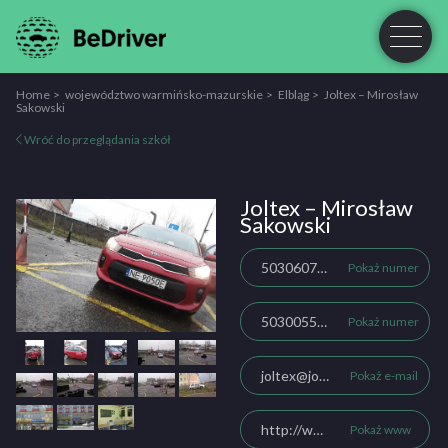
Home
województwo warmińsko-mazurskie
Elbląg
Joltex – Mirosław
Sakowski
Wróć do przeglądania szkół
Joltex – Mirosław
Sakowski
503060770
Pokaż numer
503005578
Pokaż numer
joltex@joltex.org
Pokaż e-mail
http://www.joltex.org
Pokaż www