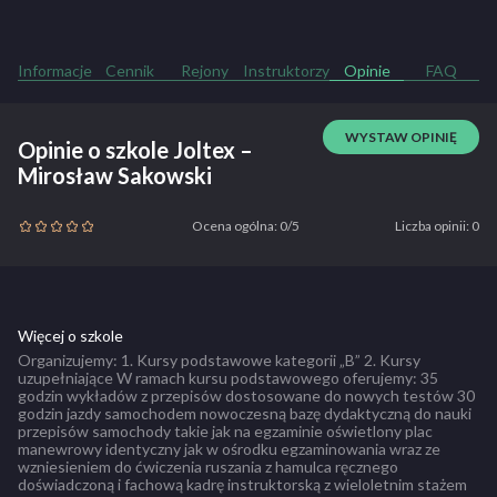
Informacje
Cennik
Rejony
Instruktorzy
Opinie
FAQ
WYSTAW OPINIĘ
Opinie o szkole Joltex –
Mirosław Sakowski
Ocena ogólna: 0/5
Liczba opinii: 0
Więcej o szkole
Organizujemy: 1. Kursy podstawowe kategorii „B” 2. Kursy
uzupełniające W ramach kursu podstawowego oferujemy: 35
godzin wykładów z przepisów dostosowane do nowych testów 30
godzin jazdy samochodem nowoczesną bazę dydaktyczną do nauki
przepisów samochody takie jak na egzaminie oświetlony plac
manewrowy identyczny jak w ośrodku egzaminowania wraz ze
wzniesieniem do ćwiczenia ruszania z hamulca ręcznego
doświadczoną i fachową kadrę instruktorską z wieloletnim stażem