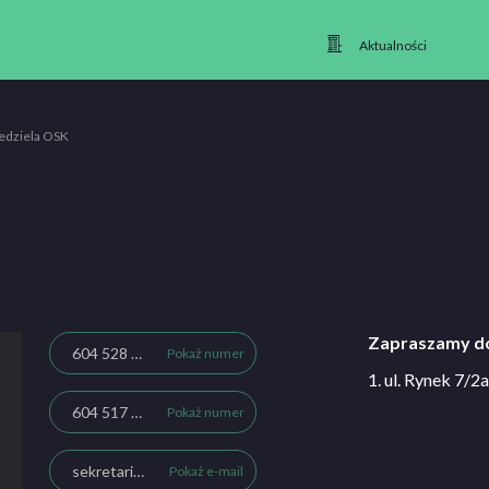
Aktualności
edziela OSK
Zapraszamy do
604 528 357
Pokaż numer
1. ul. Rynek 7/
604 517 405
Pokaż numer
sekretariat@szkolajazdy.walbrzych.pl
Pokaż e-mail