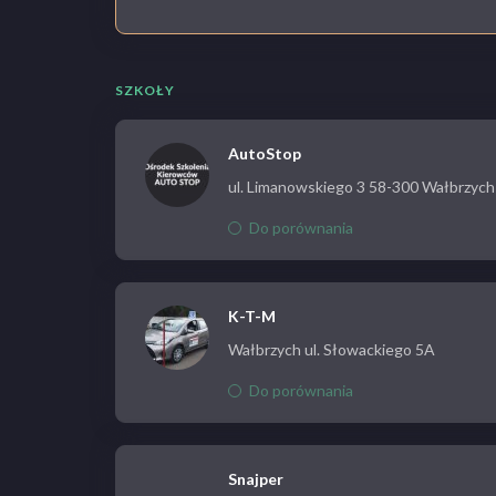
SZKOŁY
AutoStop
ul. Limanowskiego 3 58-300 Wałbrzych
Do porównania
K-T-M
Wałbrzych ul. Słowackiego 5A
Do porównania
Snajper