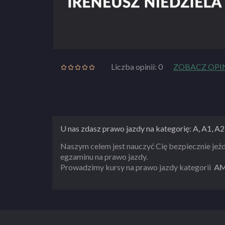
Liczba opinii: 0
ZOBACZ OPI
U nas zdasz prawo jazdy na kategorię: A, A1, A
Naszym celem jest nauczyć Cię bezpiecznie jeź
egzaminu na prawo jazdy.
Prowadzimy kursy na prawo jazdy kategorii
AM,
również osoby niepełnosprawne z dysfunkcją ko
górnych. Prowadząc szkolenia kładziemy nacisk 
wygodę nauczania.
Zapewniamy: