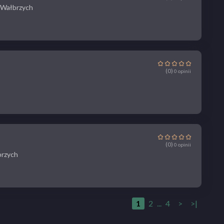
0 Wałbrzych
(0)
0 opinii
(0)
0 opinii
brzych
1
2
...
4
>
>|