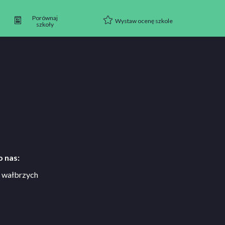
Porównaj
Wystaw ocenę szkole
szkoły
 nas:
2a wałbrzych