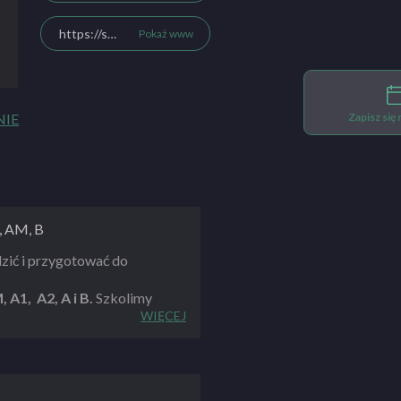
https://szkolajazdy.walbrzych.pl/
Pokaż www
Zapisz się
NIE
2, AM, B
dzić i przygotować do
 A1, A2, A i B.
Szkolimy
ńczyn dolnych i
WIĘCEJ
na jakość, dostępność i