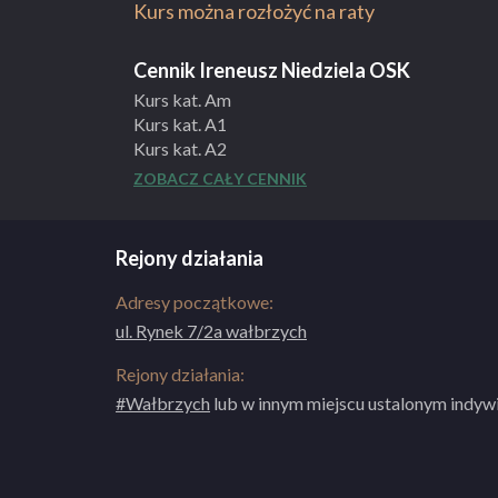
profesjonalną, wykwalifikowaną kadrę in
Kurs można rozłożyć na raty
doświadczeniu,
dogodne, dostosowane do kursanta terminy
Cennik Ireneusz Niedziela OSK
praktycznych,
naukę jazdy po trasach egzaminacyjnych,
Kurs kat. Am
możliwość płatności w ratach,
Kurs kat. A1
pomoce do nauki,
Kurs kat. A2
indywidualne podejście do każdego kursan
Kurs kat. A
ZOBACZ CAŁY CENNIK
pojazd szkoleniowy na egzaminie państw
Kurs kat. B
niepełnosprawnych
Jazdy doszkalające
Rejony działania
ZOBACZ PEŁNY OPIS SZKOŁY
Adresy początkowe:
ul. Rynek 7/2a wałbrzych
Rejony działania:
#Wałbrzych
lub w innym miejscu ustalonym indywi