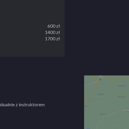
struktorską o bardzo dużym
 zajęć teoretycznych i
600 zł
1400 zł
1700 zł
ta,
1900 zł
owym dla osób
1800 zł
60 zł
dualnie z instruktorem