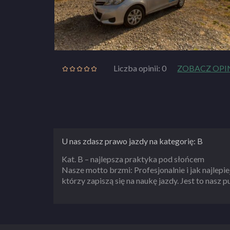
Liczba opinii: 0
ZOBACZ OPI
U nas zdasz prawo jazdy na kategorię: B
Kat. B – najlepsza praktyka pod słońcem
Nasze motto brzmi: Profesjonalnie i jak najlepie
którzy zapiszą się na naukę jazdy. Jest to nasz p
profesjonalne szkolenie wybiegające poza kano
ZOBACZ PEŁNY OPIS SZKOŁY