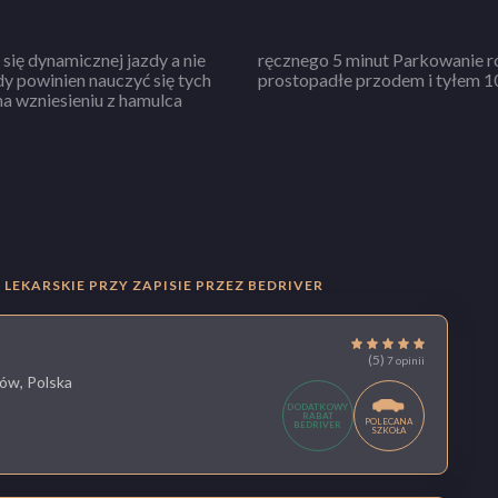
się dynamicznej jazdy a nie
łem 10 minut Parkowanie
prostopadłe przodem i tyłem 1
a wzniesieniu z hamulca
LEKARSKIE PRZY ZAPISIE PRZEZ BEDRIVER
(5)
7 opinii
ów, Polska
DODATKOWY
RABAT
POLECANA
BEDRIVER
SZKOŁA