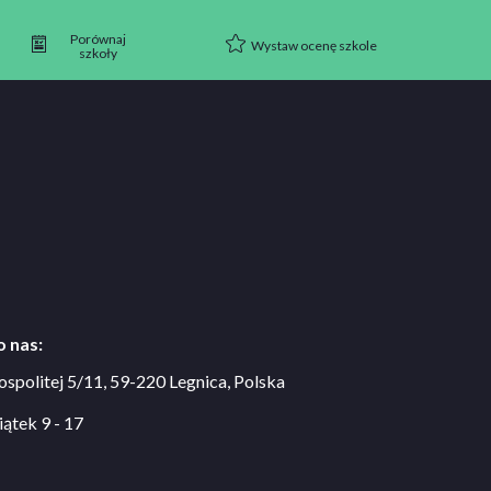
Porównaj
Wystaw ocenę szkole
szkoły
 nas:
ospolitej 5/11, 59-220 Legnica, Polska
iątek 9 - 17