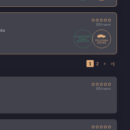
(0)
0 opinii
ska
DODATKOWY
RABAT
POLECANA
BEDRIVER
SZKOŁA
1
2
>
>|
(0)
0 opinii