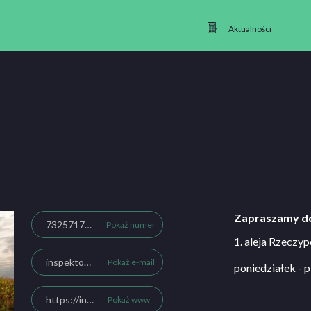
Aktualności
Zapraszamy do
732571776
Pokaż numer
1. aleja Rzeczyp
inspektorosk.naukajazdy@gmail.com
Pokaż e-mail
poniedziałek - p
https://inspektorosk.pl/
Pokaż www