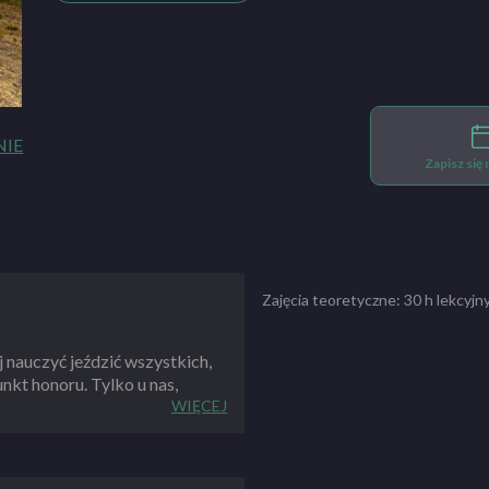
NIE
Zapisz się
Zajęcia teoretyczne: 30 h lekcyj
j nauczyć jeździć wszystkich,
unkt honoru. Tylko u nas,
ny.
WIĘCEJ