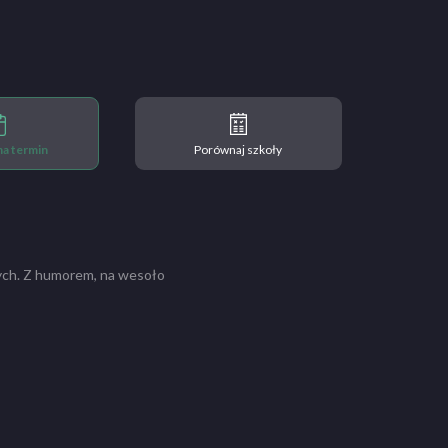
 na termin
Porównaj szkoły
nych. Z humorem, na wesoło