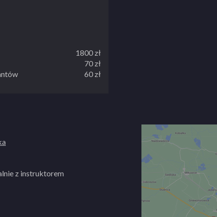
1800 zł
70 zł
santów
60 zł
ka
lnie z instruktorem