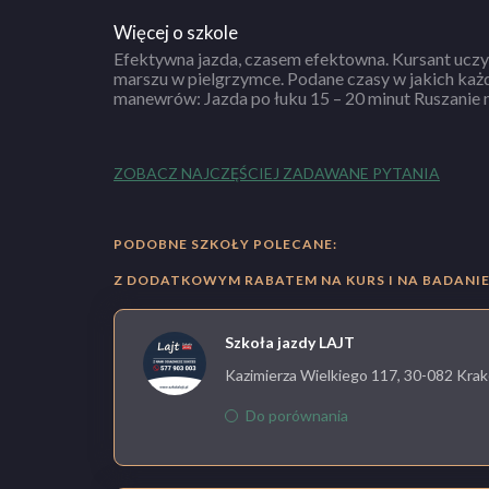
Więcej o szkole
Efektywna jazda, czasem efektowna. Kursant uczy 
ręcznego 5 minut Parkowanie równoległe ty
marszu w pielgrzymce. Podane czasy w jakich każdy powinien nauczyć się tych
manewrów: Jazda po łuku 15 – 20 minut Ruszanie n
ZOBACZ NAJCZĘŚCIEJ ZADAWANE PYTANIA
PODOBNE SZKOŁY POLECANE:
Z DODATKOWYM RABATEM NA KURS I NA BADANIE 
Szkoła jazdy LAJT
Kazimierza Wielkiego 117, 30-082 Krak
Do porównania