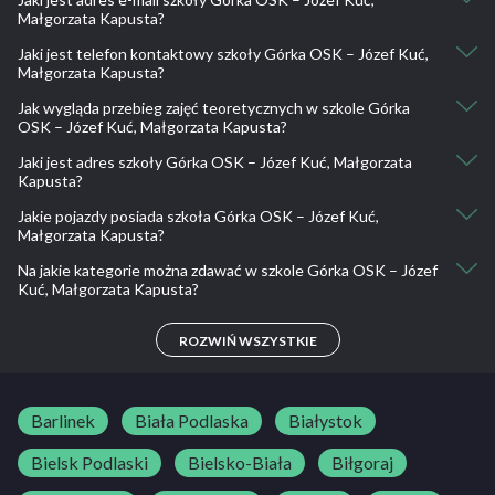
Nie, nie ma takiej możliwości.
Kurs kat. B+E: 1400
Małgorzata Kapusta?
Kurs kat. C: 2500
Jaki jest telefon kontaktowy szkoły Górka OSK – Józef Kuć,
oskgorka.trzebinia@gmail.com
Kurs kat. C+E: 2400
Małgorzata Kapusta?
Kurs kat. D z kat. C: 3700
Kurs kat. D z kat. B: 4800
Jak wygląda przebieg zajęć teoretycznych w szkole Górka
32 753 59 77, 691 776 594
OSK – Józef Kuć, Małgorzata Kapusta?
Kurs kat. T: 1400
Dodatkowa godzina jazdy - kat. B, T: 60
Jaki jest adres szkoły Górka OSK – Józef Kuć, Małgorzata
Terminy badań prosimy ustalać telefonicznie: 691-776-594 oraz
Dodatkowa godzina jazdy - kat. B+E: 70
Kapusta?
32-75-35-977.
Dodatkowa godzina jazdy - kat. C, C+E, D: 110
Jakie pojazdy posiada szkoła Górka OSK – Józef Kuć,
Lipcowa 52, 32-530 Trzebinia, Polska
Małgorzata Kapusta?
Na jakie kategorie można zdawać w szkole Górka OSK – Józef
Suzuki GN125, Yamaha MT 07, Hyundai i20, MAN 12.240, Opel
Kuć, Małgorzata Kapusta?
Zafira
A, A1, A2, B, B+E, C, C+E, D, T
ROZWIŃ WSZYSTKIE
Barlinek
Biała Podlaska
Białystok
Bielsk Podlaski
Bielsko-Biała
Biłgoraj