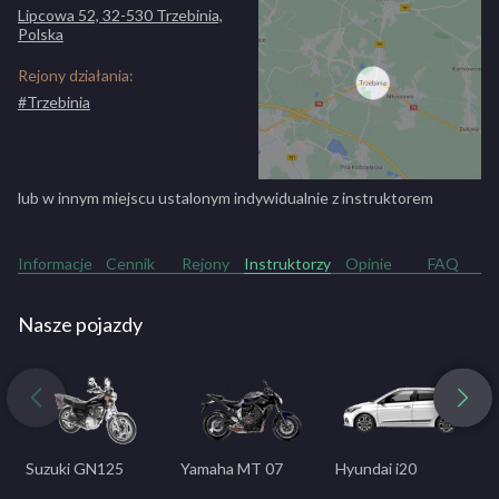
Dodatkowa godzina jazdy - kat. B+E
Lipcowa 52, 32-530 Trzebinia,
70 zł
Polska
Dodatkowa godzina jazdy - kat. C, C+E, D
110 zł
Rejony działania:
#Trzebinia
lub w innym miejscu ustalonym indywidualnie z instruktorem
Informacje
Cennik
Rejony
Instruktorzy
Opinie
FAQ
Nasze pojazdy
Suzuki GN125
Yamaha MT 07
Hyundai i20
M
r