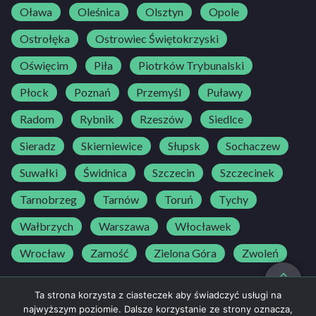
Oława
Oleśnica
Olsztyn
Opole
Ostrołęka
Ostrowiec Świętokrzyski
Oświęcim
Piła
Piotrków Trybunalski
Płock
Poznań
Przemyśl
Puławy
Radom
Rybnik
Rzeszów
Siedlce
Sieradz
Skierniewice
Słupsk
Sochaczew
Suwałki
Świdnica
Szczecin
Szczecinek
Tarnobrzeg
Tarnów
Toruń
Tychy
Wałbrzych
Warszawa
Włocławek
Wrocław
Zamość
Zielona Góra
Zwoleń
do góry
Ta strona korzysta z ciasteczek aby świadczyć usługi na
najwyższym poziomie. Dalsze korzystanie ze strony oznacza,