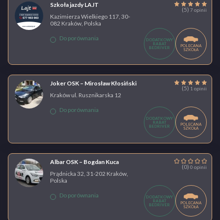
Szkoła jazdy LAJT
(5)
7 opinii
Kazimierza Wielkiego 117, 30-
082 Kraków, Polska
Do porównania
DODATKOWY
RABAT
POLECANA
BEDRIVER
SZKOŁA
Joker OSK – Mirosław Kłosiński
(5)
1 opinii
Kraków ul. Rusznikarska 12
Do porównania
DODATKOWY
RABAT
POLECANA
BEDRIVER
SZKOŁA
Albar OSK – Bogdan Kuca
(0)
0 opinii
Prądnicka 32, 31-202 Kraków,
Polska
Do porównania
DODATKOWY
RABAT
POLECANA
BEDRIVER
SZKOŁA