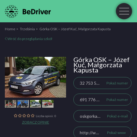
Home
Trzebinia
Górka OSK – Józef Kuć, Małgorzata Kapusta
Wróć do przeglądania szkół
Górka OSK – Józef
Kuć, Małgorzata
Kapusta
32 753 59 77
Pokaż numer
691 776 594
Pokaż numer
oskgorka.trzebinia@gmail.com
Pokaż e-mail
Liczba opinii: 0
ZOBACZ OPINIE
http://www.oskgorka.pl/
Pokaż www