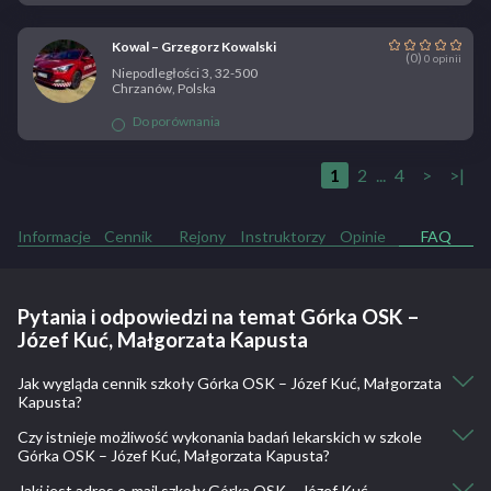
Kowal – Grzegorz Kowalski
(0)
0 opinii
Niepodległości 3, 32-500
Chrzanów, Polska
Do porównania
1
2
...
4
>
>|
Informacje
Cennik
Rejony
Instruktorzy
Opinie
FAQ
Pytania i odpowiedzi na temat Górka OSK –
Józef Kuć, Małgorzata Kapusta
Jak wygląda cennik szkoły Górka OSK – Józef Kuć, Małgorzata
Kapusta?
Czy istnieje możliwość wykonania badań lekarskich w szkole
Kurs kat. A1: 1000
Górka OSK – Józef Kuć, Małgorzata Kapusta?
Kurs kat. A2, A: 1500
Kurs kat. B: 1600
Jaki jest adres e-mail szkoły Górka OSK – Józef Kuć,