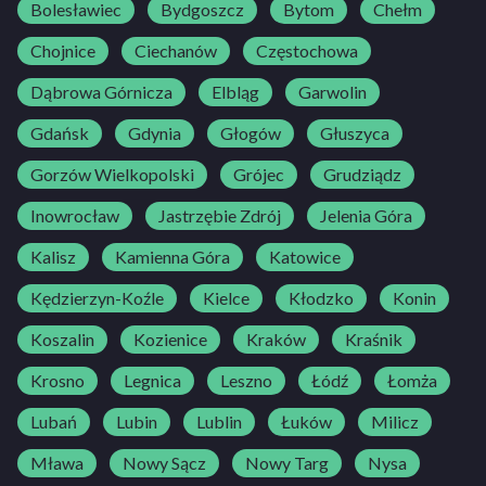
Bolesławiec
Bydgoszcz
Bytom
Chełm
Chojnice
Ciechanów
Częstochowa
Dąbrowa Górnicza
Elbląg
Garwolin
Gdańsk
Gdynia
Głogów
Głuszyca
Gorzów Wielkopolski
Grójec
Grudziądz
Inowrocław
Jastrzębie Zdrój
Jelenia Góra
Kalisz
Kamienna Góra
Katowice
Kędzierzyn-Koźle
Kielce
Kłodzko
Konin
Koszalin
Kozienice
Kraków
Kraśnik
Krosno
Legnica
Leszno
Łódź
Łomża
Lubań
Lubin
Lublin
Łuków
Milicz
Mława
Nowy Sącz
Nowy Targ
Nysa