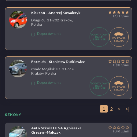
Klakson – Andrzej Kowalczyk
(5)
1 opinii
Długa 63, 31-202 Kraków,
Polska
Do porównania
DODATKOWY
RABAT
POLECANA
BEDRIVER
SZKOŁA
Formuła – Stanisław Dutkiewicz
(0)
0 opinii
rondo Mogilskie 1, 31-516
Kraków, Polska
Do porównania
DODATKOWY
RABAT
POLECANA
BEDRIVER
SZKOŁA
1
2
>
>|
SZKOŁY
Auto Szkoła LUNA Agnieszka
(0)
0 opinii
Greczyn-Malczyk