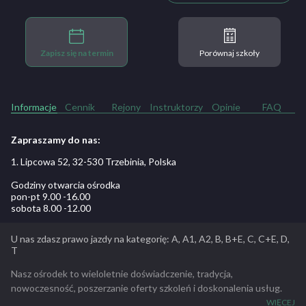
Zapisz się na termin
Porównaj szkoły
Informacje
Cennik
Rejony
Instruktorzy
Opinie
FAQ
Zapraszamy do nas:
1. Lipcowa 52, 32-530 Trzebinia, Polska
Godziny otwarcia ośrodka
pon-pt 9.00 -16.00
sobota 8.00 -12.00
U nas zdasz prawo jazdy na kategorię: A, A1, A2, B, B+E, C, C+E, D,
T
Nasz ośrodek to wieloletnie doświadczenie, tradycja,
nowoczesność, poszerzanie oferty szkoleń i doskonalenia usług.
Posiadamy do państwa dyspozycji zaplecze pojazdów, 2 place
WIĘCEJ