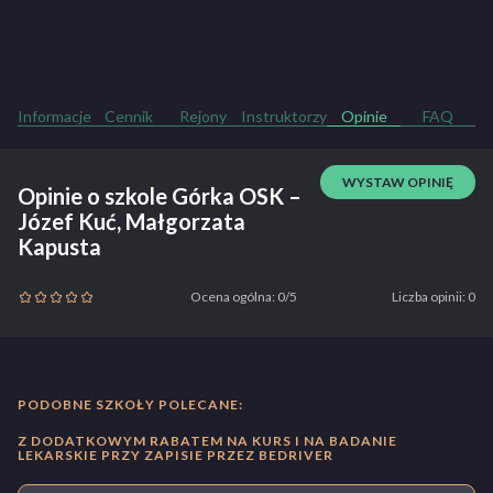
m
b
Informacje
Cennik
Rejony
Instruktorzy
Opinie
FAQ
WYSTAW OPINIĘ
Opinie o szkole Górka OSK –
Józef Kuć, Małgorzata
Kapusta
Ocena ogólna: 0/5
Liczba opinii: 0
PODOBNE SZKOŁY POLECANE:
Z DODATKOWYM RABATEM NA KURS I NA BADANIE
LEKARSKIE PRZY ZAPISIE PRZEZ BEDRIVER