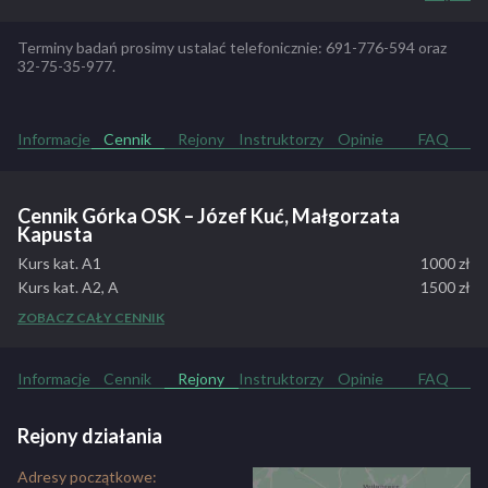
manewrowe, stację diagnostyczną, pracownię psychologiczną,
parking, sale wykładowe. Wszystko aby stworzyć kursantom jak
Terminy badań prosimy ustalać telefonicznie: 691-776-594 oraz
najbardziej dogodne warunki szkoleniowe.
32-75-35-977.
ZOBACZ PEŁNY OPIS SZKOŁY
Informacje
Cennik
Rejony
Instruktorzy
Opinie
FAQ
Cennik Górka OSK – Józef Kuć, Małgorzata
Kapusta
Kurs kat. A1
1000 zł
Kurs kat. A2, A
1500 zł
Kurs kat. B
1600 zł
ZOBACZ CAŁY CENNIK
Kurs kat. B+E
1400 zł
Kurs kat. C
2500 zł
Informacje
Cennik
Rejony
Instruktorzy
Opinie
FAQ
Kurs kat. C+E
2400 zł
Kurs kat. D z kat. C
3700 zł
Kurs kat. D z kat. B
4800 zł
Rejony działania
Kurs kat. T
1400 zł
Adresy początkowe:
Dodatkowa godzina jazdy - kat. B, T
60 zł