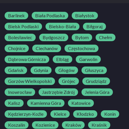
uzgadniany jest wcześniej indywidualnie z kursantem.
Barlinek
Biała Podlaska
Białystok
Bielsk Podlaski
Bielsko-Biała
Biłgoraj
Bolesławiec
Bydgoszcz
Bytom
Chełm
Chojnice
Ciechanów
Częstochowa
Dąbrowa Górnicza
Elbląg
Garwolin
Gdańsk
Gdynia
Głogów
Głuszyca
Gorzów Wielkopolski
Grójec
Grudziądz
Inowrocław
Jastrzębie Zdrój
Jelenia Góra
Kalisz
Kamienna Góra
Katowice
Kędzierzyn-Koźle
Kielce
Kłodzko
Konin
Koszalin
Kozienice
Kraków
Kraśnik