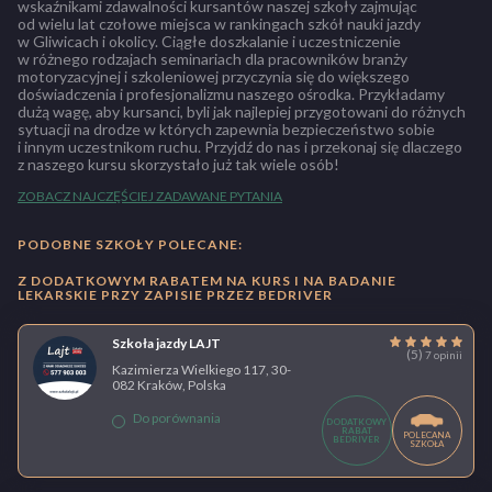
wskaźnikami zdawalności kursantów naszej szkoły zajmując
od wielu lat czołowe miejsca w rankingach szkół nauki jazdy
w Gliwicach i okolicy. Ciągłe doszkalanie i uczestniczenie
w różnego rodzajach seminariach dla pracowników branży
motoryzacyjnej i szkoleniowej przyczynia się do większego
doświadczenia i profesjonalizmu naszego ośrodka. Przykładamy
dużą wagę, aby kursanci, byli jak najlepiej przygotowani do różnych
sytuacji na drodze w których zapewnia bezpieczeństwo sobie
i innym uczestnikom ruchu. Przyjdź do nas i przekonaj się dlaczego
z naszego kursu skorzystało już tak wiele osób!
ZOBACZ NAJCZĘŚCIEJ ZADAWANE PYTANIA
PODOBNE SZKOŁY POLECANE:
Z DODATKOWYM RABATEM NA KURS I NA BADANIE
LEKARSKIE PRZY ZAPISIE PRZEZ BEDRIVER
Szkoła jazdy LAJT
(5)
7 opinii
Kazimierza Wielkiego 117, 30-
082 Kraków, Polska
Do porównania
DODATKOWY
RABAT
POLECANA
BEDRIVER
SZKOŁA