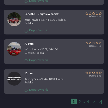
Do porównania
Lanette – Zbigniew Łacisz
(0)
0 opinii
Jana Pawła II 13, 44-100 Gliwice,
Polska
Do porównania
A-tom
(0)
0 opinii
Wrocławska 23/2, 44-100
Gliwice, Polska
Do porównania
iDrive
(0)
0 opinii
Jasnogórska 9, 44-100 Gliwice,
Polska
Do porównania
1
2
...
4
>
>|