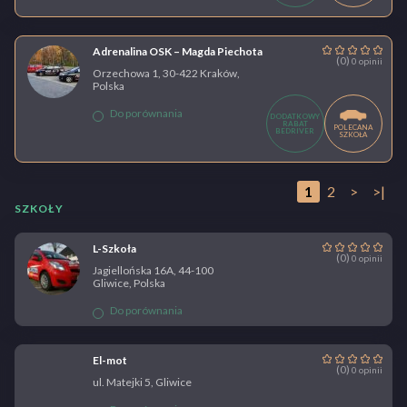
Adrenalina OSK – Magda Piechota
(0)
0 opinii
Orzechowa 1, 30-422 Kraków,
Polska
Do porównania
DODATKOWY
RABAT
POLECANA
BEDRIVER
SZKOŁA
1
2
>
>|
SZKOŁY
L-Szkoła
(0)
0 opinii
Jagiellońska 16A, 44-100
Gliwice, Polska
Do porównania
El-mot
(0)
0 opinii
ul. Matejki 5, Gliwice