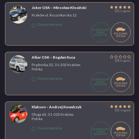
Joker OSK – Mirosław Kłosiński
(5)
1 opinii
Kraków ul. Rusznikarska 12
Do porównania
DODATKOWY
RABAT
POLECANA
BEDRIVER
SZKOŁA
Albar OSK – Bogdan Kuca
(0)
0 opinii
Prądnicka 32, 31-202 Kraków,
Polska
Do porównania
DODATKOWY
RABAT
POLECANA
BEDRIVER
SZKOŁA
Klakson – Andrzej Kowalczyk
(5)
1 opinii
Długa 63, 31-202 Kraków,
Polska
Do porównania
DODATKOWY
RABAT
POLECANA
BEDRIVER
SZKOŁA