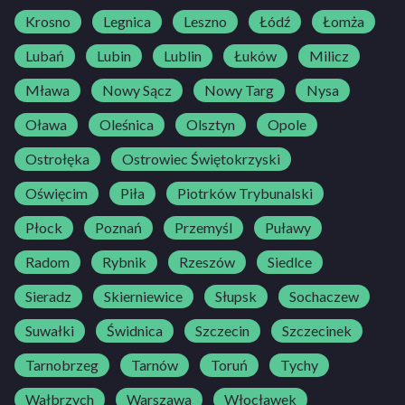
Krosno
Legnica
Leszno
Łódź
Łomża
Lubań
Lubin
Lublin
Łuków
Milicz
Mława
Nowy Sącz
Nowy Targ
Nysa
Oława
Oleśnica
Olsztyn
Opole
Ostrołęka
Ostrowiec Świętokrzyski
Oświęcim
Piła
Piotrków Trybunalski
Płock
Poznań
Przemyśl
Puławy
Radom
Rybnik
Rzeszów
Siedlce
Sieradz
Skierniewice
Słupsk
Sochaczew
Suwałki
Świdnica
Szczecin
Szczecinek
Tarnobrzeg
Tarnów
Toruń
Tychy
Wałbrzych
Warszawa
Włocławek