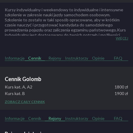
Kursanta do egzaminu na prawo jazdy, ale przede wszystkim by był
dobrym kierowcą i potrafił odnaleźć się w każdej sytuacji na drodze.
Kursy indywidualny i weekendowy to indywidualne i intensywne
Wiemy, jak stresującym doświadczeniem jest egzamin, dlatego
szkolenie w zakresie nauki jazdy samochodem osobowym.
Szkolenie to zostało w taki sposób opracowane, aby w krótkim
przygotowujemy do niego w identycznych pojazdach jak
czasie nauczyć i przygotować kandydata do samodzielnego
egzaminacyjne. Co roku OSK GOLOMB znajduje się w czołówce
prowadzenia pojazdu oraz zaliczenia egzaminu państwowego.Kurs
rankingów zdawalności WORD Rybnik oraz Katowice.
indywidualny jest dostosowany do twoich potrzeb i możliwości
WIĘCEJ
czasowych. Można go rozpocząć w każdej chwili, a termin zajęć
uzgadniany jest wcześniej indywidualnie z kursantem.
ZOBACZ PEŁNY OPIS SZKOŁY
Informacje
Cennik
Rejony
Instruktorzy
Opinie
FAQ
Cennik Golomb
Kurs kat. A, A2
1800 zł
Kurs kat. B
1900 zł
Kurs kat. A, A2 + B
3500 zł
ZOBACZ CAŁY CENNIK
Kurs indywidualny A lub B
2600 zł
Jazdy dodatkowe kat. A, A2
70 zł
Informacje
Cennik
Rejony
Instruktorzy
Opinie
FAQ
Jazdy dodatkowe kat. B
60 zł