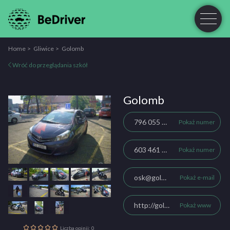
Home
Gliwice
Golomb
Wróć do przeglądania szkół
Golomb
796 055 935
Pokaż numer
603 461 761
Pokaż numer
osk@golomb.pl
Pokaż e-mail
http://golomb.pl
Pokaż www
Liczba opinii: 0