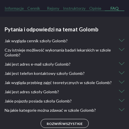
Informacje
Cennik
Rejony
Instruktorzy
Opinie
FAQ
Pytania i odpowiedzi na temat Golomb
Jak wygląda cennik szkoły Golomb?
Czy istnieje możliwość wykonania badań lekarskich w szkole
Kurs kat. A, A2: 1800
Golomb?
Kurs kat. B: 1900
Kurs kat. A, A2 + B: 3500
Jaki jest adres e-mail szkoły Golomb?
Nie, nie ma takiej możliwości.
Kurs indywidualny A lub B : 2600
Jaki jest telefon kontaktowy szkoły Golomb?
Jazdy dodatkowe kat. A, A2: 70
osk@golomb.pl
Jazdy dodatkowe kat. B: 60
Jak wygląda przebieg zajęć teoretycznych w szkole Golomb?
796 055 935, 603 461 761
Jaki jest adres szkoły Golomb?
Kursy indywidualny i weekendowy to indywidualne i intensywne
szkolenie w zakresie nauki jazdy samochodem osobowym.
Jakie pojazdy posiada szkoła Golomb?
Zwycięstwa 52A, 44-100 Gliwice, Polska
Szkolenie to zostało w taki sposób opracowane, aby w krótkim
Na jakie kategorie można zdawać w szkole Golomb?
czasie nauczyć i przygotować kandydata do samodzielnego
Toyota Yaris, Suzuki Gladius 650, Honda CBF 250
prowadzenia pojazdu oraz zaliczenia egzaminu państwowego.Kurs
A, A2, B
indywidualny jest dostosowany do twoich potrzeb i możliwości
ROZWIŃ WSZYSTKIE
czasowych. Można go rozpocząć w każdej chwili, a termin zajęć