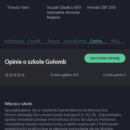
Toyota Yaris
Suzuki Gladius 650
Honda CBF 250
manualna skrzynia
biegów
Informacje
Cennik
Rejony
Instruktorzy
Opinie
FAQ
WYSTAW OPINIĘ
Opinie o szkole Golomb
Ocena ogólna: 0/5
Liczba opinii: 0
Więcej o szkole
Specjalizujemy się w szkoleniu kandydatów na kierowców,
którzy ubiegają się o prawo jazdy kategorii A, A2 i B. Zapewniamy
opiekę doświadczonego instruktora, który dostarczy Państwu
niezbędnej wiedzy teoretycznej, a także wypracuje z Państwem
umiejętności praktyczne w zakresie poruszania się po drodze.