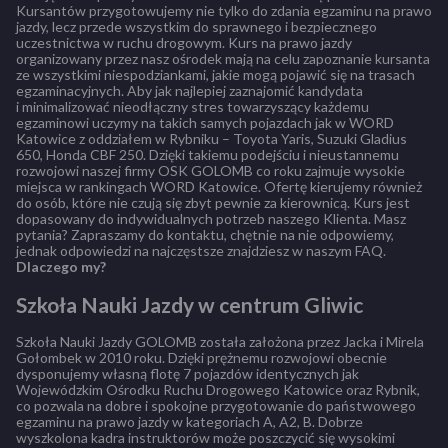
Kursantów przygotowujemy nie tylko do zdania egzaminu na prawo
jazdy, lecz przede wszystkim do sprawnego i bezpiecznego
uczestnictwa w ruchu drogowym. Kurs na prawo jazdy
organizowany przez nasz ośrodek mają na celu zapoznanie kursanta
ze wszystkimi niespodziankami, jakie mogą pojawić się na trasach
egzaminacyjnych. Aby jak najlepiej zaznajomić kandydata
i minimalizować nieodłączny stres towarzyszący każdemu
egzaminowi uczymy na takich samych pojazdach jak w WORD
Katowice z oddziałem w Rybniku – Toyota Yaris, Suzuki Gladius
650, Honda CBF 250. Dzięki takiemu podejściu i nieustannemu
rozwojowi naszej firmy OSK GOLOMB co roku zajmuje wysokie
miejsca w rankingach WORD Katowice. Ofertę kierujemy również
do osób, które nie czują się zbyt pewnie za kierownicą. Kurs jest
dopasowany do indywidualnych potrzeb naszego Klienta. Masz
pytania? Zapraszamy do kontaktu, chętnie na nie odpowiemy,
jednak odpowiedzi na najczęstsze znajdziesz w naszym FAQ.
Dlaczego my?
Szkoła Nauki Jazdy w centrum Gliwic
Szkoła Nauki Jazdy GOLOMB została założona przez Jacka i Mirela
Gołombek w 2010 roku. Dzięki prężnemu rozwojowi obecnie
dysponujemy własną flotę 7 pojazdów identycznych jak
Wojewódzkim Ośrodku Ruchu Drogowego Katowice oraz Rybnik,
co pozwala na dobre i spokojne przygotowanie do państwowego
egzaminu na prawo jazdy w kategoriach A, A2, B. Dobrze
wyszkolona kadra instruktorów może poszczycić się wysokimi