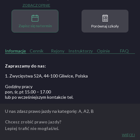
ZOBACZ OPINIE
Zapisz się na termin
Porównaj szkoły
Informacje
Cennik
Rejony
Instruktorzy
Opinie
FAQ
Zapraszamy do nas:
1. Zwycięstwa 52A, 44-100 Gliwice, Polska
Godziny pracy
pon, śr, pt 15.00 – 17.00
lub po wcześniejszym kontakcie tel.
U nas zdasz prawo jazdy na kategorię: A, A2, B
Chcesz zrobić prawo jazdy?
Lepiej trafić nie mogłaś/eś.
Priorytetem w naszej szkole jest nie tylko dobre przygotowanie
WIĘCEJ