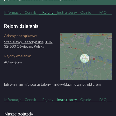
Kurs kat. D po C
3000 zł
Informacje
Cennik
Rejony
Instruktorzy
Opinie
FAQ
Rejony działania
Adresy początkowe:
Stanisławy Leszczyńskiej 10A,
32-600 Oświęcim, Polska
Rejony działania:
#Oświęcim
lub w innym miejscu ustalonym indywidualnie z instruktorem
Informacje
Cennik
Rejony
Instruktorzy
Opinie
FAQ
Nasze pojazdy