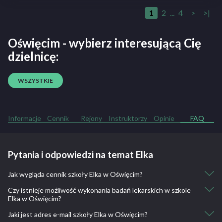
1
2
...
4
>
>|
Oświęcim - wybierz interesującą Cię
dzielnicę:
WSZYSTKIE
Informacje
Cennik
Rejony
Instruktorzy
Opinie
FAQ
Pytania i odpowiedzi na temat Elka
Jak wygląda cennik szkoły Elka w Oświęcim?
Czy istnieje możliwość wykonania badań lekarskich w szkole
Kurs kat. AM: 1200
Elka w Oświęcim?
Kurs kat. A1: 1500
Kurs kat. A2, A: 2000
Jaki jest adres e-mail szkoły Elka w Oświęcim?
Tak, istnieje taka możliwość.