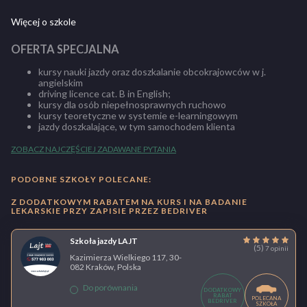
Więcej o szkole
OFERTA SPECJALNA
kursy nauki jazdy oraz doszkalanie obcokrajowców w j.
angielskim
driving licence cat. B in English;
kursy dla osób niepełnosprawnych ruchowo
kursy teoretyczne w systemie e-learningowym
jazdy doszkalające, w tym samochodem klienta
ZOBACZ NAJCZĘŚCIEJ ZADAWANE PYTANIA
PODOBNE SZKOŁY POLECANE:
Z DODATKOWYM RABATEM NA KURS I NA BADANIE
LEKARSKIE PRZY ZAPISIE PRZEZ BEDRIVER
Szkoła jazdy LAJT
(5)
7 opinii
Kazimierza Wielkiego 117, 30-
082 Kraków, Polska
Do porównania
DODATKOWY
RABAT
POLECANA
BEDRIVER
SZKOŁA