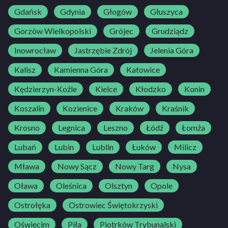
Do dyspozycji kursantów oddajemy pięć stanowisk
Gdańsk
Gdynia
Głogów
Głuszyca
komputerowych.
Gorzów Wielkopolski
Grójec
Grudziądz
Inowrocław
Jastrzębie Zdrój
Jelenia Góra
Kalisz
Kamienna Góra
Katowice
Kędzierzyn-Koźle
Kielce
Kłodzko
Konin
Koszalin
Kozienice
Kraków
Kraśnik
Krosno
Legnica
Leszno
Łódź
Łomża
Lubań
Lubin
Lublin
Łuków
Milicz
Mława
Nowy Sącz
Nowy Targ
Nysa
Oława
Oleśnica
Olsztyn
Opole
Ostrołęka
Ostrowiec Świętokrzyski
Oświęcim
Piła
Piotrków Trybunalski