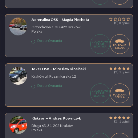
Adrenalina OSK – Magda Piechota
(0)
0 opinii
Orzechowa 1, 30-422 Kraków,
Polska
Do porównania
DODATKOWY
RABAT
POLECANA
BEDRIVER
SZKOŁA
Joker OSK – Mirosław Kłosiński
(5)
1 opinii
Kraków ul. Rusznikarska 12
Do porównania
DODATKOWY
RABAT
POLECANA
BEDRIVER
SZKOŁA
Klakson – Andrzej Kowalczyk
(5)
1 opinii
Długa 63, 31-202 Kraków,
Polska