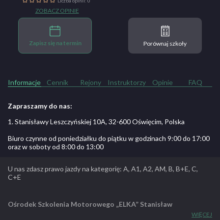
Liczba opinii: 0
ZOBACZ OPINIE
Zapisz się na termin
Porównaj szkoły
Informacje
Cennik
Rejony
Instruktorzy
Opinie
FAQ
Zapraszamy do nas:
1. Stanisławy Leszczyńskiej 10A, 32-600 Oświęcim, Polska
Biuro czynne od poniedziałku do piątku w godzinach 9:00 do 17:00
oraz w soboty od 8:00 do 13:00
U nas zdasz prawo jazdy na kategorię: A, A1, A2, AM, B, B+E, C,
C+E
Ośrodek Szkolenia Motorowego „ELKA” Stanisław
Trenda
istnieje od roku 1999, kiedy to firma została wpisana do
WIĘCEJ