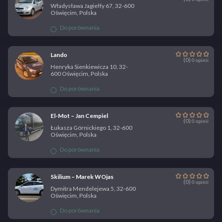
Władysława Jagiełły 67, 32-600
Oświęcim, Polska
Do porównania
Lando
(0)
0 opinii
Henryka Sienkiewicza 10, 32-
600 Oświęcim, Polska
Do porównania
El-Mot – Jan Cempiel
(0)
0 opinii
Łukasza Górnickiego 1, 32-600
Oświęcim, Polska
Do porównania
Skilium – Marek WOjas
(0)
0 opinii
Dymitra Mendelejewa 5, 32-600
Oświęcim, Polska
Do porównania