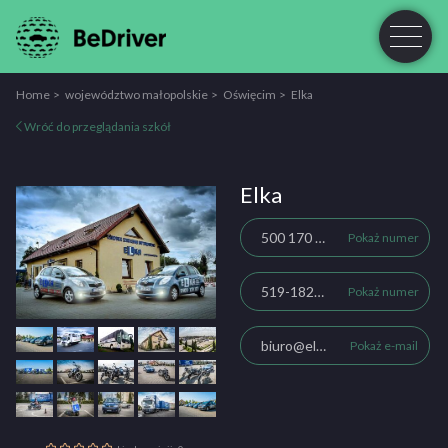
Home
województwo małopolskie
Oświęcim
Elka
Wróć do przeglądania szkół
Elka
500 170 177
Pokaż numer
519-182-180
Pokaż numer
biuro@elkaoswiecim.pl
Pokaż e-mail