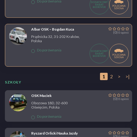
Do porównania
DODATKOWY
RABAT
POLECANA
BEDRIVER
SZKOŁA
Albar OSK – Bogdan Kuca
(0)
0 opinii
Prądnicka 32, 31-202 Kraków,
Polska
Do porównania
DODATKOWY
RABAT
POLECANA
BEDRIVER
SZKOŁA
1
2
>
>|
SZKOŁY
OSK Maciek
(0)
0 opinii
Obozowa 18D, 32-600
Oświęcim, Polska
Do porównania
Ryszard Orlicki Nauka Jazdy
(0)
0 opinii