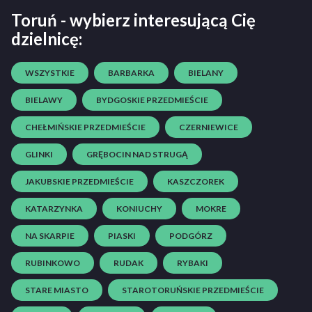
Toruń - wybierz interesującą Cię
dzielnicę:
WSZYSTKIE
BARBARKA
BIELANY
BIELAWY
BYDGOSKIE PRZEDMIEŚCIE
CHEŁMIŃSKIE PRZEDMIEŚCIE
CZERNIEWICE
GLINKI
GRĘBOCIN NAD STRUGĄ
JAKUBSKIE PRZEDMIEŚCIE
KASZCZOREK
KATARZYNKA
KONIUCHY
MOKRE
NA SKARPIE
PIASKI
PODGÓRZ
RUBINKOWO
RUDAK
RYBAKI
STARE MIASTO
STAROTORUŃSKIE PRZEDMIEŚCIE