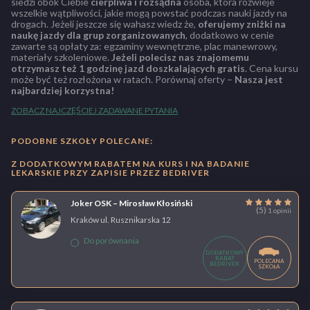
siedzi obok Ciebie
cierpliwa i rozsądna
osoba, która rozwieje
wszelkie wątpliwości, jakie mogą powstać podczas nauki jazdy na
drogach. Jeżeli jeszcze się wahasz wiedz że,
oferujemy zniżki na
naukę jazdy dla grup zorganizowanych
, dodatkowo w cenie
zawarte są opłaty za: egzaminy wewnętrzne, plac manewrowy,
materiały szkoleniowe.
Jeżeli polecisz nas znajomemu
otrzymasz też 1 godzinę jazd doszkalających gratis
. Cena kursu
może być też rozłożona w ratach. Porównaj oferty –
Nasza jest
najbardziej korzystna!
ZOBACZ NAJCZĘŚCIEJ ZADAWANE PYTANIA
PODOBNE SZKOŁY POLECANE:
Z DODATKOWYM RABATEM NA KURS I NA BADANIE
LEKARSKIE PRZY ZAPISIE PRZEZ BEDRIVER
Joker OSK – Mirosław Kłosiński
(5)
1 opinii
Kraków ul. Rusznikarska 12
Do porównania
DODATKOWY
RABAT
POLECANA
BEDRIVER
SZKOŁA