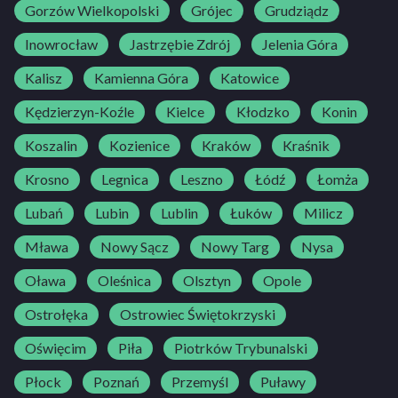
Gorzów Wielkopolski
Grójec
Grudziądz
Inowrocław
Jastrzębie Zdrój
Jelenia Góra
Kalisz
Kamienna Góra
Katowice
Kędzierzyn-Koźle
Kielce
Kłodzko
Konin
Koszalin
Kozienice
Kraków
Kraśnik
Krosno
Legnica
Leszno
Łódź
Łomża
Lubań
Lubin
Lublin
Łuków
Milicz
Mława
Nowy Sącz
Nowy Targ
Nysa
Oława
Oleśnica
Olsztyn
Opole
Ostrołęka
Ostrowiec Świętokrzyski
Oświęcim
Piła
Piotrków Trybunalski
Płock
Poznań
Przemyśl
Puławy