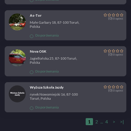
As-Tor
(0)
0 opinii
Małe Garbary 18, 87-100 Toruń,
Polska
Do porównania
Nova OSK
(0)
0 opinii
Jagiellońska 25, 87-100 Toruń,
Polska
Do porównania
Wyższa Szkoła Jazdy
(0)
0 opinii
rynek Nowomiejski 16, 87-100
Toruń, Polska
Do porównania
1
2
...
4
>
>|