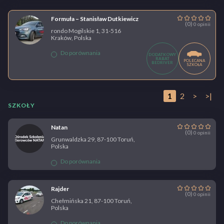
Formuła – Stanisław Dutkiewicz
(0)
0 opinii
rondo Mogilskie 1, 31-516
Kraków, Polska
Do porównania
DODATKOWY
RABAT
POLECANA
BEDRIVER
SZKOŁA
1
2
>
>|
SZKOŁY
Natan
(0)
0 opinii
Grunwaldzka 29, 87-100 Toruń,
Polska
Do porównania
Rajder
(0)
0 opinii
Chełmińska 21, 87-100 Toruń,
Polska
Do porównania