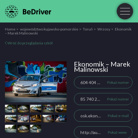
Home
województwo kujawsko-pomorskie
Toruń
Wrzosy
Ekonomik
– Marek Malinowski
Wróć do przeglądania szkół
Ekonomik – Marek
Malinowski
604 404 772
Pokaż numer
85 740 20 85
Pokaż numer
osk.ekonomik@op.pl
Pokaż e-mail
http://auto-ekonomik.bialystok.pl
Pokaż www