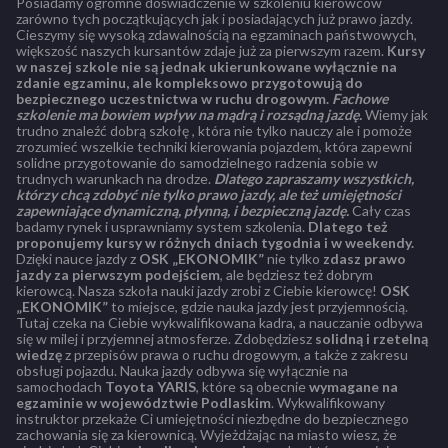
Posiadamy ogromne doświadczenie w szkoleniu kierowców
zarówno tych początkujących jak i posiadających już prawo jazdy.
Cieszymy się wysoką zdawalnością na egzaminach państwowych,
większość naszych kursantów zdaje już za pierwszym razem.
Kursy
w naszej szkole nie są jednak ukierunkowane wyłącznie na
zdanie egzaminu, ale kompleksowo przygotowują do
bezpiecznego uczestnictwa w ruchu drogowym.
Fachowe
szkolenie ma bowiem wpływ na mądrą i rozsądną jazdę.
Wiemy jak
trudno znaleźć dobrą szkołę , która nie tylko nauczy ale i pomoże
zrozumieć wszelkie techniki kierowania pojazdem, która zapewni
solidne przygotowanie do samodzielnego radzenia sobie w
trudnych warunkach na drodze.
Dlatego zapraszamy wszystkich,
którzy chcą zdobyć nie tylko prawo jazdy, ale też umiejętności
zapewniające dynamiczną, płynną, i bezpieczną jazdę.
Cały czas
badamy rynek i usprawniamy system szkolenia.
Dlatego też
proponujemy kursy w różnych dniach tygodnia i w weekendy.
Dzięki nauce jazdy z
OSK „EKONOMIK”
nie tylko
zdasz prawo
jazdy za pierwszym podejściem
, ale będziesz też dobrym
kierowcą. Nasza szkoła nauki jazdy zrobi z Ciebie kierowcę!
OSK
„EKONOMIK”
to miejsce, gdzie nauka jazdy jest przyjemnością.
Tutaj czeka na Ciebie wykwalifikowana kadra, a nauczanie odbywa
się w milej i przyjemnej atmosferze. Zdobędziesz
solidną i rzetelną
wiedzę
z przepisów prawa o ruchu drogowym, a także z zakresu
obsługi pojazdu. Nauka jazdy odbywa się wyłącznie na
samochodach
Toyota YARIS
, które są obecnie
wymagane na
egzaminie w województwie Podlaskim
. Wykwalifikowany
instruktor przekaże Ci umiejętności niezbędne do bezpiecznego
zachowania się za kierownicą. Wyjeżdżając na miasto wiesz, że