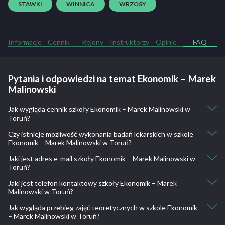
STAWKI
WINNICA
WRZOSY
Informacje
Cennik
Rejony
Instruktorzy
Opinie
FAQ
Pytania i odpowiedzi na temat Ekonomik – Marek
Malinowski
Jak wygląda cennik szkoły Ekonomik – Marek Malinowski w
Toruń?
Czy istnieje możliwość wykonania badań lekarskich w szkole
Kurs kat. B: 1650
Ekonomik – Marek Malinowski w Toruń?
Dodatkowe zajęcia teoretyczne: 20
Dodatkowe zajęcia praktyczne: 55
Jaki jest adres e-mail szkoły Ekonomik – Marek Malinowski w
Tak, istnieje taka możliwość.
Toruń?
Organizujemy również badanie lekarskie dla naszych kursantów
bezpośrednio w OSK „EKONOMIK”.
Jaki jest telefon kontaktowy szkoły Ekonomik – Marek
osk.ekonomik@op.pl
Malinowski w Toruń?
Jak wygląda przebieg zajęć teoretycznych w szkole Ekonomik
604 404 772, 85 740 20 85
– Marek Malinowski w Toruń?