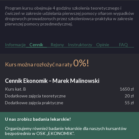
ulicy
Bema 105
to jest w
Zespole Szkół Handlowo –
Program kursu obejmuje 4 godziny szkolenia teoretycznego i
Ekonomicznych w Białymstoku.
Przedmiotem działalności naszej
ćwiczeń w zakresie udzielania pierwszej pomocy ofiarom wypadków
drogowych prowadzonych przez szkoleniowca-praktyka w zakresie
firmy jest szkolenie kandydatów na kierowców kategorii B.
pierwszej pomocy przedmedycznej.
Wykształciliśmy setki kierowców w różnym wieku i o
zróżnicowanych predyspozycjach do kierowania pojazdami a nasza
cierpliwość i wyrozumiałość w stosunku do kursantów gwarantują
Informacje
Cennik
Rejony
Instruktorzy
Opinie
FAQ
zdobywanie wiedzy, umiejętności i nawyków, które zaowocują w
przyszłości dobrą i bezpieczną jazdą.
0%!
Kurs można rozłożyć na raty
ZOBACZ PEŁNY OPIS SZKOŁY
Cennik Ekonomik – Marek Malinowski
Kurs kat. B
1650 zł
Dodatkowe zajęcia teoretyczne
20 zł
Dodatkowe zajęcia praktyczne
55 zł
U nas zrobisz badania lekarskie!
Organizujemy również badanie lekarskie dla naszych kursantów
bezpośrednio w OSK „EKONOMIK”.