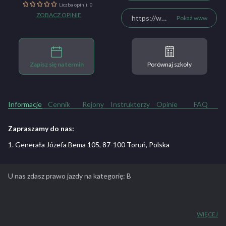
Liczba opinii: 0
ZOBACZ OPINIE
https://www.facebook.com/osk.ekonomik.bialystok
Pokaż www
Zapisz się na termin
Porównaj szkoły
Informacje
Cennik
Rejony
Instruktorzy
Opinie
FAQ
Zapraszamy do nas:
1. Generała Józefa Bema 105, 87-100 Toruń, Polska
U nas zdasz prawo jazdy na kategorię: B
Ośrodek Szkolenia Kierowców „EKONOMIK”
działa od
2000
WIĘCEJ
roku
. Od początku istnienia nasza siedziba znajduje się przy