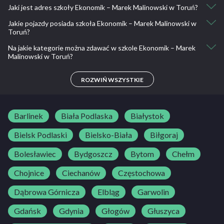
Jaki jest adres szkoły Ekonomik – Marek Malinowski w Toruń?
Program kursu obejmuje 4 godziny szkolenia teoretycznego i
ćwiczeń w zakresie udzielania pierwszej pomocy ofiarom wypadków
Jakie pojazdy posiada szkoła Ekonomik – Marek Malinowski w
Generała Józefa Bema 105, 87-100 Toruń, Polska
drogowych prowadzonych przez szkoleniowca-praktyka w zakresie
Toruń?
pierwszej pomocy przedmedycznej.
Na jakie kategorie można zdawać w szkole Ekonomik – Marek
Toyota Yaris
Malinowski w Toruń?
B
ROZWIŃ WSZYSTKIE
Barlinek
Biała Podlaska
Białystok
Bielsk Podlaski
Bielsko-Biała
Biłgoraj
Bolesławiec
Bydgoszcz
Bytom
Chełm
Chojnice
Ciechanów
Częstochowa
Dąbrowa Górnicza
Elbląg
Garwolin
Gdańsk
Gdynia
Głogów
Głuszyca