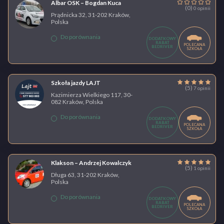
Albar OSK – Bogdan Kuca
(0)
0 opinii
Prądnicka 32, 31-202 Kraków,
Polska
Do porównania
DODATKOWY
RABAT
POLECANA
BEDRIVER
SZKOŁA
Szkoła jazdy LAJT
(5)
7 opinii
Kazimierza Wielkiego 117, 30-
082 Kraków, Polska
Do porównania
DODATKOWY
RABAT
POLECANA
BEDRIVER
SZKOŁA
Klakson – Andrzej Kowalczyk
(5)
1 opinii
Długa 63, 31-202 Kraków,
Polska
Do porównania
DODATKOWY
RABAT
POLECANA
BEDRIVER
SZKOŁA