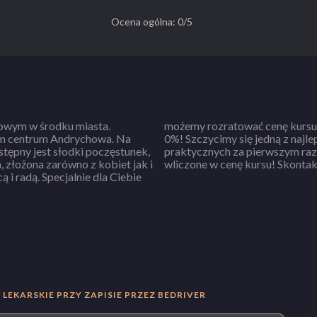
Ocena ogólna: 0/5
wym w środku miasta.
a do spłaty. Raty zawsze
m centrum Andrychowa. Na
egzaminów teoretycznych i
tępny jest słodki poczęstunek,
eniowe (płyta + książka) są już
wliczone w cenę k
e dla Ciebie
LEKARSKIE PRZY ZAPISIE PRZEZ BEDRIVER