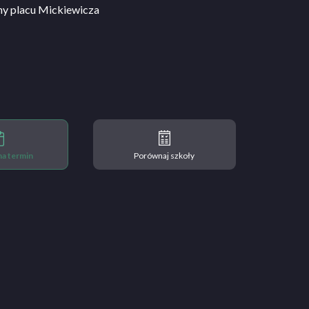
ny placu Mickiewicza
 na termin
Porównaj szkoły