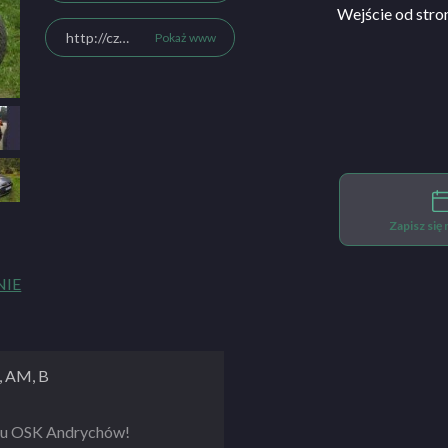
Wejście od stro
http://czarny.info.pl
Pokaż www
Zapisz się
NIE
2, AM, B
ngu OSK Andrychów!