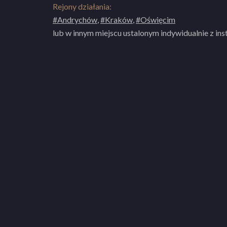
Rejony działania:
#Andrychów
,
#Kraków
,
#Oświęcim
lub w innym miejscu ustalonym indywidualnie z in