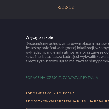
Więcej o szkole
Dysponujemy pełnowymiarowym placem manewro
możemy rozratować cenę kursu, tak by była ona wygodn
Jesteśmy położeni w dogodnej lokalizacji, w samy
0%! Szczycimy się jedną z najlepszych zdawalności 
wykładach panuje miła atmosfera, oraz zawsze dos
praktycznych za pierwszym razem! Materiały szkol
kawa i herbata. Nasza kadra jest wykwalifikowana, złożona zarówno z kobiet jak i
z mężczyzn, bardzo uprzejma, zawsze służy pomocą i radą. Specjalni
ZOBACZ NAJCZĘŚCIEJ ZADAWANE PYTANIA
PODOBNE SZKOŁY POLECANE:
Z DODATKOWYM RABATEM NA KURS I NA BADANIE 