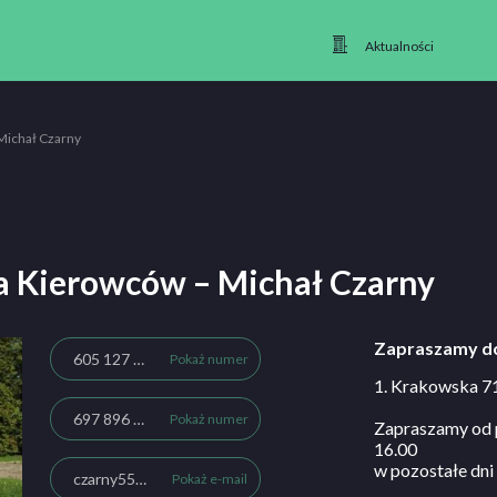
Aktualności
Michał Czarny
a Kierowców – Michał Czarny
Zapraszamy do
605 127 127
Pokaż numer
1. Krakowska 7
697 896 648
Pokaż numer
Zapraszamy od p
16.00
w pozostałe dni
czarny552@gmail.com
Pokaż e-mail