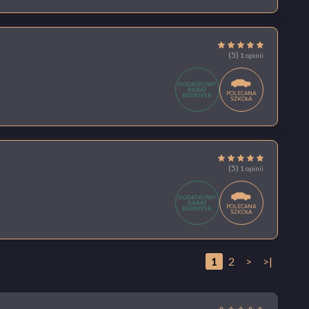
(5)
1 opinii
DODATKOWY
RABAT
POLECANA
BEDRIVER
SZKOŁA
(5)
1 opinii
DODATKOWY
RABAT
POLECANA
BEDRIVER
SZKOŁA
1
2
>
>|