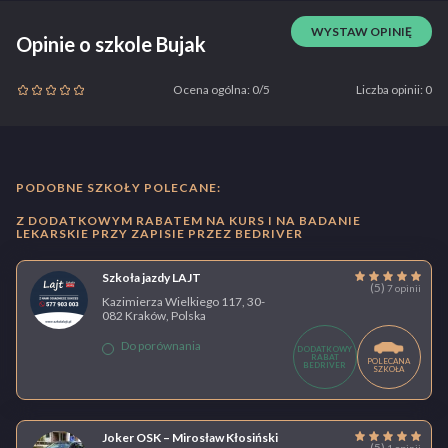
WYSTAW OPINIĘ
Opinie o szkole Bujak
Ocena ogólna: 0/5
Liczba opinii: 0
PODOBNE SZKOŁY POLECANE:
Z DODATKOWYM RABATEM NA KURS I NA BADANIE
LEKARSKIE PRZY ZAPISIE PRZEZ BEDRIVER
Szkoła jazdy LAJT
(5)
7 opinii
Kazimierza Wielkiego 117, 30-
082 Kraków, Polska
Do porównania
DODATKOWY
RABAT
POLECANA
BEDRIVER
SZKOŁA
Joker OSK – Mirosław Kłosiński
(5)