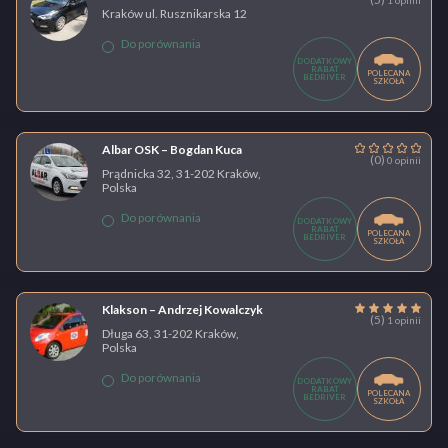
1 opinii
Kraków ul. Rusznikarska 12
Do porównania
DODATKOWY
RABAT
POLECANA
BEDRIVER
SZKOŁA
Albar OSK – Bogdan Kuca
(0)
0 opinii
Prądnicka 32, 31-202 Kraków,
Polska
Do porównania
DODATKOWY
RABAT
POLECANA
BEDRIVER
SZKOŁA
Klakson – Andrzej Kowalczyk
(5)
1 opinii
Długa 63, 31-202 Kraków,
Polska
Do porównania
DODATKOWY
RABAT
POLECANA
BEDRIVER
SZKOŁA