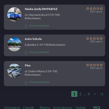
Nauka Jazdy DM PABISZ
(0)
0 opinii
ul. Mazowiecka 6/1 59-700
Bolesławiec
Do porównania
Auto Szkoła
(0)
0 opinii
Łokietka 9, 59-700 Bolesławiec
Do porównania
Plus
(0)
0 opinii
ul. Dolne Młyny 3 59-700
Bolesławiec
Do porównania
1
2
...
4
>
>|
Informacje
Cennik
Rejony
Instruktorzy
Opinie
FAQ