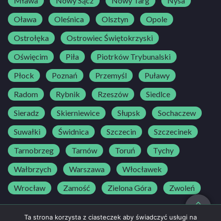
Mława
Nowy Sącz
Nowy Targ
Nysa
Oława
Oleśnica
Olsztyn
Opole
Ostrołęka
Ostrowiec Świętokrzyski
Oświęcim
Piła
Piotrków Trybunalski
Płock
Poznań
Przemyśl
Puławy
Radom
Rybnik
Rzeszów
Siedlce
Sieradz
Skierniewice
Słupsk
Sochaczew
Suwałki
Świdnica
Szczecin
Szczecinek
Tarnobrzeg
Tarnów
Toruń
Tychy
Wałbrzych
Warszawa
Włocławek
Wrocław
Zamość
Zielona Góra
Zwoleń
do góry
Ta strona korzysta z ciasteczek aby świadczyć usługi na