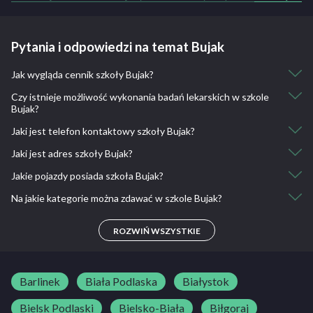
Pytania i odpowiedzi na temat Bujak
Jak wygląda cennik szkoły Bujak?
Czy istnieje możliwość wykonania badań lekarskich w szkole
:
Bujak?
Jaki jest telefon kontaktowy szkoły Bujak?
Nie, nie ma takiej możliwości.
Jaki jest adres szkoły Bujak?
757 367 535, 695 777 535, 781 644 137
Jakie pojazdy posiada szkoła Bujak?
NOWOGRODZIEC, Gimnazjum przy ul. Sienkiewicza 7
Na jakie kategorie można zdawać w szkole Bujak?
Toyota Yaris, Mitsubishi Colt
A, A1, A2, AM, B
ROZWIŃ WSZYSTKIE
Barlinek
Biała Podlaska
Białystok
Bielsk Podlaski
Bielsko-Biała
Biłgoraj