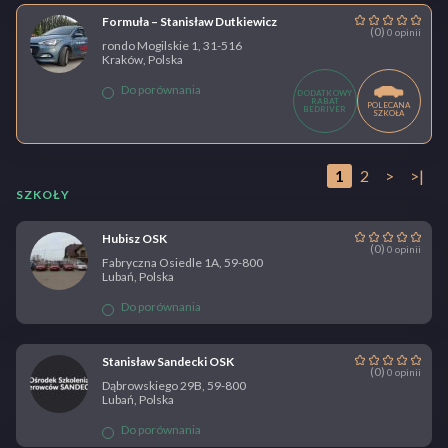
Formuła – Stanisław Dutkiewicz
(0)
0 opinii
rondo Mogilskie 1, 31-516
Kraków, Polska
Do porównania
DODATKOWY
RABAT
POLECANA
BEDRIVER
SZKOŁA
1
2
>
>|
SZKOŁY
Hubisz OSK
(0)
0 opinii
Fabryczna Osiedle 1A, 59-800
Lubań, Polska
Do porównania
Stanisław Sandecki OSK
(0)
0 opinii
Dąbrowskiego 29B, 59-800
Lubań, Polska
Do porównania