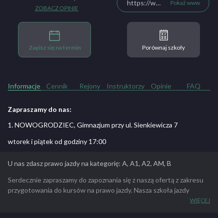
https://www.facebook.com/Nauka-Jazdy-Brygida-Krzysztof-Bujak-591778490867179/?ref=page_internal
Pokaż www
ZOBACZ OPINIE
Zapisz się na termin
Porównaj szkoły
Informacje
Cennik
Rejony
Instruktorzy
Opinie
FAQ
Zapraszamy do nas:
1. NOWOGRODZIEC, Gimnazjum przy ul. Sienkiewicza 7
wtorek i piątek od godziny 17:00
U nas zdasz prawo jazdy na kategorię: A, A1, A2, AM, B
Serdecznie zapraszamy do zapoznania się z naszą ofertą z zakresu
przygotowania do kursów na prawo jazdy. Nasza szkoła jazdy
posiada wykwalifikowaną kadrę instruktorów, którzy cechują
WIĘCEJ
się dużą wiedzą, wysoką kulturą osobistą oraz cierpliwością co