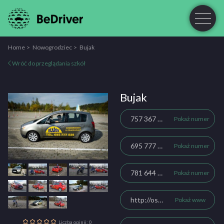
Home
Nowogrodziec
Bujak
Wróć do przeglądania szkół
Bujak
757 367 535
Pokaż numer
695 777 535
Pokaż numer
781 644 137
Pokaż numer
http://oskbujak-nowogrodziec.pl/
Pokaż www
Liczba opinii: 0