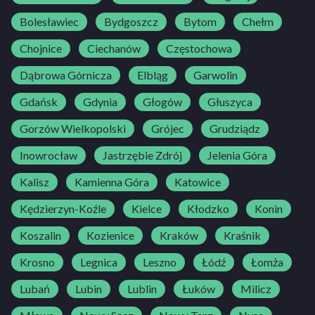
Bolesławiec
Bydgoszcz
Bytom
Chełm
Chojnice
Ciechanów
Częstochowa
Dąbrowa Górnicza
Elbląg
Garwolin
Gdańsk
Gdynia
Głogów
Głuszyca
Gorzów Wielkopolski
Grójec
Grudziądz
Inowrocław
Jastrzębie Zdrój
Jelenia Góra
Kalisz
Kamienna Góra
Katowice
Kędzierzyn-Koźle
Kielce
Kłodzko
Konin
Koszalin
Kozienice
Kraków
Kraśnik
Krosno
Legnica
Leszno
Łódź
Łomża
Lubań
Lubin
Lublin
Łuków
Milicz