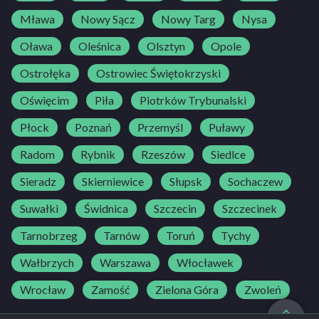
Mława
Nowy Sącz
Nowy Targ
Nysa
Oława
Oleśnica
Olsztyn
Opole
Ostrołęka
Ostrowiec Świętokrzyski
Oświęcim
Piła
Piotrków Trybunalski
Płock
Poznań
Przemyśl
Puławy
Radom
Rybnik
Rzeszów
Siedlce
Sieradz
Skierniewice
Słupsk
Sochaczew
Suwałki
Świdnica
Szczecin
Szczecinek
Tarnobrzeg
Tarnów
Toruń
Tychy
Wałbrzych
Warszawa
Włocławek
Wrocław
Zamość
Zielona Góra
Zwoleń