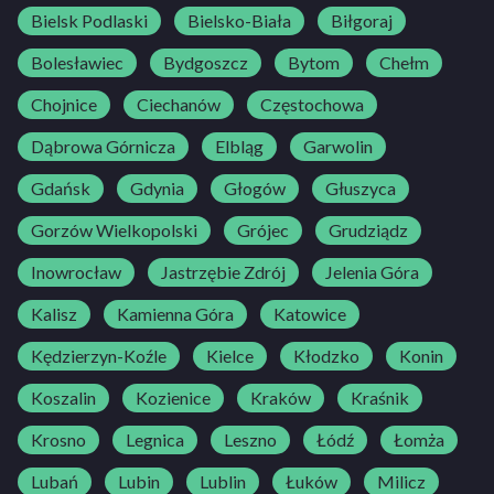
Bielsk Podlaski
Bielsko-Biała
Biłgoraj
Bolesławiec
Bydgoszcz
Bytom
Chełm
Chojnice
Ciechanów
Częstochowa
Dąbrowa Górnicza
Elbląg
Garwolin
Gdańsk
Gdynia
Głogów
Głuszyca
Gorzów Wielkopolski
Grójec
Grudziądz
Inowrocław
Jastrzębie Zdrój
Jelenia Góra
Kalisz
Kamienna Góra
Katowice
Kędzierzyn-Koźle
Kielce
Kłodzko
Konin
Koszalin
Kozienice
Kraków
Kraśnik
Krosno
Legnica
Leszno
Łódź
Łomża
Lubań
Lubin
Lublin
Łuków
Milicz