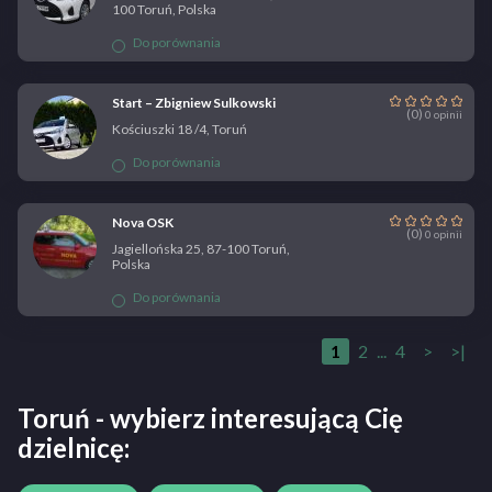
100 Toruń, Polska
Do porównania
Start – Zbigniew Sulkowski
(0)
0 opinii
Kościuszki 18 /4, Toruń
Do porównania
Nova OSK
(0)
0 opinii
Jagiellońska 25, 87-100 Toruń,
Polska
Do porównania
1
2
...
4
>
>|
Toruń - wybierz interesującą Cię
dzielnicę: