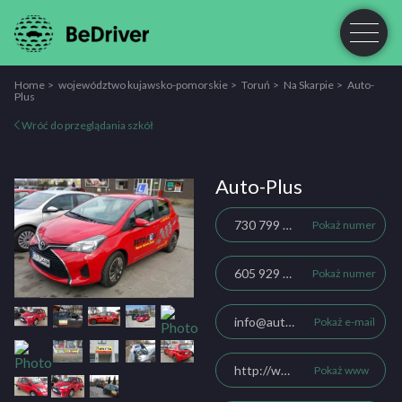
Home
województwo kujawsko-pomorskie
Toruń
Na Skarpie
Auto-
Plus
Wróć do przeglądania szkół
Auto-Plus
730 799 733
Pokaż numer
605 929 733
Pokaż numer
info@auto-plus-torun.pl
Pokaż e-mail
http://www.auto-plus-torun.pl
Pokaż www