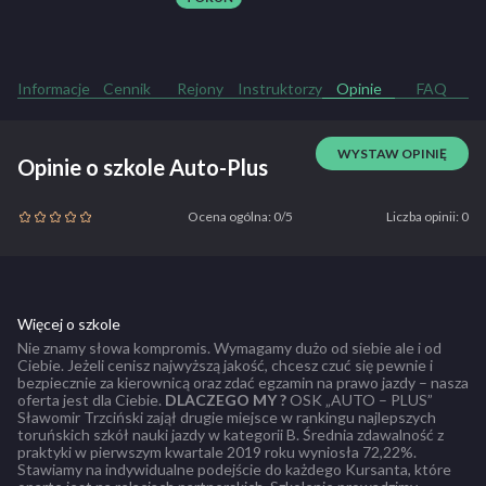
Informacje
Cennik
Rejony
Instruktorzy
Opinie
FAQ
WYSTAW OPINIĘ
Opinie o szkole Auto-Plus
Ocena ogólna: 0/5
Liczba opinii: 0
Więcej o szkole
Nie znamy słowa kompromis. Wymagamy dużo od siebie ale i od
Ciebie. Jeżeli cenisz najwyższą jakość, chcesz czuć się pewnie i
bezpiecznie za kierownicą oraz zdać egzamin na prawo jazdy – nasza
oferta jest dla Ciebie.
DLACZEGO MY ?
OSK „AUTO – PLUS”
Sławomir Trzciński zajął drugie miejsce w rankingu najlepszych
toruńskich szkół nauki jazdy w kategorii B. Średnia zdawalność z
praktyki w pierwszym kwartale 2019 roku wyniosła 72,22%.
Stawiamy na indywidualne podejście do każdego Kursanta, które