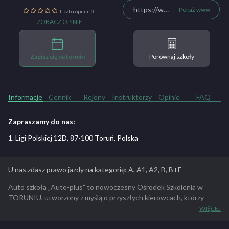
https://www.facebook.com/OSKAutoPlus
Pokaż www
Liczba opinii: 0
ZOBACZ OPINIE
Zapisz się na termin
Porównaj szkoły
Informacje
Cennik
Rejony
Instruktorzy
Opinie
FAQ
Zapraszamy do nas:
1. Ligi Polskiej 12D, 87-100 Toruń, Polska
U nas zdasz prawo jazdy na kategorię: A, A1, A2, B, B+E
Auto szkoła „Auto-plus” to nowoczesny Ośrodek Szkolenia w
TORUNIU, utworzony z myślą o przyszłych kierowcach, którzy
stawiają na najwyższy poziom kształcenia i usług. Od początku
WIĘCEJ
dokładamy wszelkich starań aby nasza szkoła nie była jedną z wielu