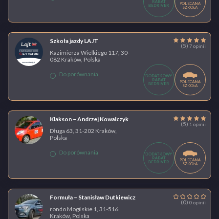
RABAT
POLECANA
BEDRIVER
SZKOŁA
Szkoła jazdy LAJT
(5)
7 opinii
Kazimierza Wielkiego 117, 30-
082 Kraków, Polska
Do porównania
DODATKOWY
RABAT
POLECANA
BEDRIVER
SZKOŁA
Klakson – Andrzej Kowalczyk
(5)
1 opinii
Długa 63, 31-202 Kraków,
Polska
Do porównania
DODATKOWY
RABAT
POLECANA
BEDRIVER
SZKOŁA
Formuła – Stanisław Dutkiewicz
(0)
0 opinii
rondo Mogilskie 1, 31-516
Kraków, Polska