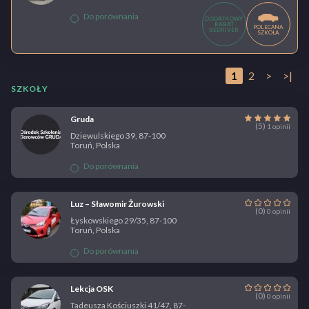
Do porównania
DODATKOWY
RABAT
POLECANA
BEDRIVER
SZKOŁA
1
2
>
>|
SZKOŁY
Gruda
(5)
1 opinii
Dziewulskiego 39, 87-100
Toruń, Polska
Do porównania
Luz – Sławomir Żurowski
(0)
0 opinii
Łyskowskiego 29/35, 87-100
Toruń, Polska
Do porównania
Lekcja OSK
(0)
0 opinii
Tadeusza Kościuszki 41/47, 87-