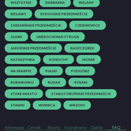
WSZYSTKIE
BARBARKA
BIELANY
BIELAWY
BYDGOSKIE PRZEDMIEŚCIE
CHEŁMIŃSKIE PRZEDMIEŚCIE
CZERNIEWICE
GLINKI
GRĘBOCIN NAD STRUGĄ
JAKUBSKIE PRZEDMIEŚCIE
KASZCZOREK
KATARZYNKA
KONIUCHY
MOKRE
NA SKARPIE
PIASKI
PODGÓRZ
RUBINKOWO
RUDAK
RYBAKI
STARE MIASTO
STAROTORUŃSKIE PRZEDMIEŚCIE
STAWKI
WINNICA
WRZOSY
Informacje
Cennik
Rejony
Instruktorzy
Opinie
FAQ