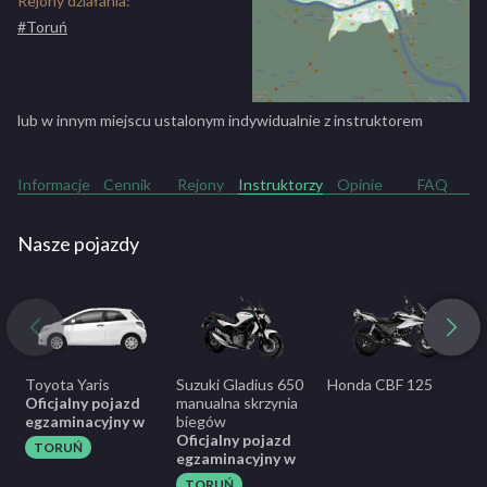
Rejony działania:
#Toruń
lub w innym miejscu ustalonym indywidualnie z instruktorem
Informacje
Cennik
Rejony
Instruktorzy
Opinie
FAQ
Nasze pojazdy
Toyota Yaris
Suzuki Gladius 650
Honda CBF 125
H
Oficjalny pojazd
manualna skrzynia
egzaminacyjny w
biegów
Oficjalny pojazd
TORUŃ
egzaminacyjny w
TORUŃ