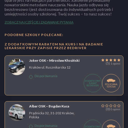
oparte jest na relacjach partnerskich. Szkolenie prowadzimy
nowatorskimi metodami nauczania. Nauka jazdy odbywa się
bezstresowo i jest dostosowana do indywidualnych potrzeb i
umiejętności osoby szkolonej. Twój sukces – to nasz sukces!
ZOBACZ NAJCZĘŚCIEJ ZADAWANE PYTANIA
PODOBNE SZKOŁY POLECANE:
Z DODATKOWYM RABATEM NA KURS I NA BADANIE
LEKARSKIE PRZY ZAPISIE PRZEZ BEDRIVER
Joker OSK – Mirosław Kłosiński
(5)
1 opinii
Kraków ul. Rusznikarska 12
Do porównania
DODATKOWY
RABAT
POLECANA
BEDRIVER
SZKOŁA
Albar OSK – Bogdan Kuca
(0)
0 opinii
Prądnicka 32, 31-202 Kraków,
Polska
Do porównania
DODATKOWY