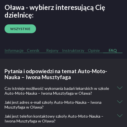
Oława - wybierz interesującą Cię
dzielnicę:
WSZYSTKIE
Informacje
Cennik
Rejony
Instruktorzy
Opinie
FAQ
Pytania i odpowiedzi na temat Auto-Moto-
Nauka – Iwona Musztyfaga
Czy istnieje możliwość wykonania badań lekarskich w szkole
Auto-Moto-Nauka – Iwona Musztyfaga w Oława?
Jaki jest adres e-mail szkoły Auto-Moto-Nauka – Iwona
Nie, nie ma takiej możliwości.
Musztyfaga w Oława?
Jaki jest telefon kontaktowy szkoły Auto-Moto-Nauka –
biuro@auto-moto-nauka.pl
Iwona Musztyfaga w Oława?