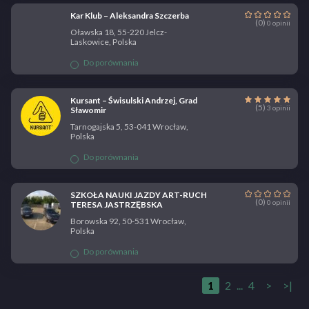
Kar Klub – Aleksandra Szczerba
(0)
0 opinii
Oławska 18, 55-220 Jelcz-
Laskowice, Polska
Do porównania
Kursant – Świsulski Andrzej, Grad
(5)
3 opinii
Sławomir
Tarnogajska 5, 53-041 Wrocław,
Polska
Do porównania
SZKOŁA NAUKI JAZDY ART-RUCH
(0)
0 opinii
TERESA JASTRZĘBSKA
Borowska 92, 50-531 Wrocław,
Polska
Do porównania
1
2
...
4
>
>|