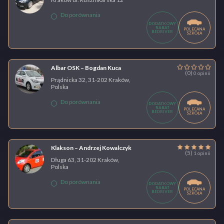
Do porównania
DODATKOWY
RABAT
POLECANA
BEDRIVER
SZKOŁA
Albar OSK – Bogdan Kuca
(0)
0 opinii
Prądnicka 32, 31-202 Kraków,
Polska
Do porównania
DODATKOWY
RABAT
POLECANA
BEDRIVER
SZKOŁA
Klakson – Andrzej Kowalczyk
(5)
1 opinii
Długa 63, 31-202 Kraków,
Polska
Do porównania
DODATKOWY
RABAT
POLECANA
BEDRIVER
SZKOŁA