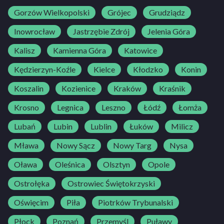
Gorzów Wielkopolski
Grójec
Grudziądz
Inowrocław
Jastrzębie Zdrój
Jelenia Góra
Kalisz
Kamienna Góra
Katowice
Kędzierzyn-Koźle
Kielce
Kłodzko
Konin
Koszalin
Kozienice
Kraków
Kraśnik
Krosno
Legnica
Leszno
Łódź
Łomża
Lubań
Lubin
Lublin
Łuków
Milicz
Mława
Nowy Sącz
Nowy Targ
Nysa
Oława
Oleśnica
Olsztyn
Opole
Ostrołęka
Ostrowiec Świętokrzyski
Oświęcim
Piła
Piotrków Trybunalski
Płock
Poznań
Przemyśl
Puławy