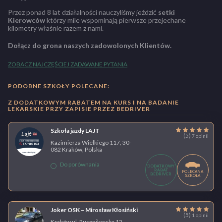
Przez ponad 8 lat działalności nauczyliśmy jeździć
setki
Kierowców
którzy mile wspominają pierwsze przejechane
kilometry właśnie razem z nami.
Dołącz do grona naszych zadowolonych Klientów.
ZOBACZ NAJCZĘŚCIEJ ZADAWANE PYTANIA
PODOBNE SZKOŁY POLECANE:
Z DODATKOWYM RABATEM NA KURS I NA BADANIE
LEKARSKIE PRZY ZAPISIE PRZEZ BEDRIVER
Szkoła jazdy LAJT
(5)
7 opinii
Kazimierza Wielkiego 117, 30-
082 Kraków, Polska
Do porównania
DODATKOWY
RABAT
POLECANA
BEDRIVER
SZKOŁA
Joker OSK – Mirosław Kłosiński
(5)
1 opinii
Kraków ul. Rusznikarska 12