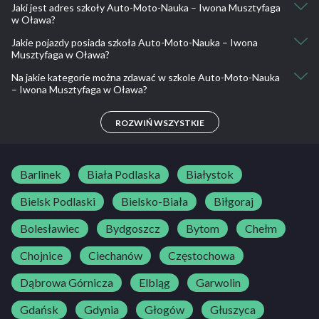
Jaki jest adres szkoły Auto-Moto-Nauka – Iwona Musztyfaga
71 303 75 44, 71 318 11 13
w Oława?
Jakie pojazdy posiada szkoła Auto-Moto-Nauka – Iwona
3-go Maja 4N, Oława
Musztyfaga w Oława?
Józefa Bożka 9a, 55-220 Jelcz-Laskowice, Polska
Na jakie kategorie można zdawać w szkole Auto-Moto-Nauka
Reanult Clio
– Iwona Musztyfaga w Oława?
B
ROZWIŃ WSZYSTKIE
Barlinek
Biała Podlaska
Białystok
Bielsk Podlaski
Bielsko-Biała
Biłgoraj
Bolesławiec
Bydgoszcz
Bytom
Chełm
Chojnice
Ciechanów
Częstochowa
Dąbrowa Górnicza
Elbląg
Garwolin
Gdańsk
Gdynia
Głogów
Głuszyca