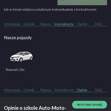
Bezpłatne korzystanie z komputera (ćwiczenia na
klawiaturze egzaminacyjnej)
lub w innym miejscu ustalonym indywidualnie z instruktorem
Dostęp do najlepszych materiałów dydaktycznych
Fachowe przeszkolenie w zakresie pierwszej pomocy
Godziny jazdy zawsze dostosowane do naszego Kursanta od
Informacje
Cennik
Rejony
Instruktorzy
Opinie
FAQ
7:00-22:00
Nasze pojazdy
ZOBACZ PEŁNY OPIS SZKOŁY
Reanult Clio
Informacje
Cennik
Rejony
Instruktorzy
Opinie
FAQ
WYSTAW OPINIĘ
Opinie o szkole Auto-Moto-