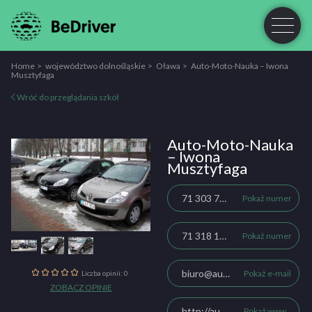
Home
województwo dolnośląskie
Oława
Auto-Moto-Nauka – Iwona
Musztyfaga
Wróć do przeglądania szkół
Auto-Moto-Nauka
– Iwona
Musztyfaga
71 303 75 44
Pokaż numer
71 318 11 13
Pokaż numer
biuro@auto-moto-nauka.pl
Pokaż e-mail
Liczba opinii: 0
ZOBACZ OPINIE
http://auto-moto-nauka.pl/index.php
Pokaż www