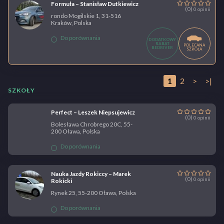
Formuła – Stanisław Dutkiewicz
(0)
0 opinii
rondo Mogilskie 1, 31-516
Kraków, Polska
Do porównania
DODATKOWY
RABAT
POLECANA
BEDRIVER
SZKOŁA
1
2
>
>|
SZKOŁY
Perfect – Leszek Niepsujewicz
(0)
0 opinii
Bolesława Chrobrego 20C, 55-
200 Oława, Polska
Do porównania
Nauka Jazdy Rokiccy – Marek
(0)
0 opinii
Rokicki
Rynek 25, 55-200 Oława, Polska
Do porównania