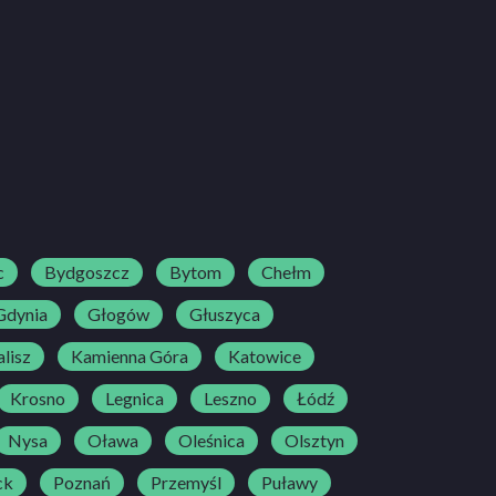
c
Bydgoszcz
Bytom
Chełm
Gdynia
Głogów
Głuszyca
lisz
Kamienna Góra
Katowice
Krosno
Legnica
Leszno
Łódź
Nysa
Oława
Oleśnica
Olsztyn
ck
Poznań
Przemyśl
Puławy