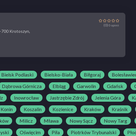
(0)
0 opinii
3-700 Krotoszyn,
Bielsk Podlaski
Bielsko-Biała
Biłgoraj
Bolesławie
Dąbrowa Górnicza
Elbląg
Garwolin
Gdańsk
dz
Inowrocław
Jastrzębie Zdrój
Jelenia Góra
Ka
Konin
Koszalin
Kozienice
Kraków
Kraśnik
ków
Milicz
Mława
Nowy Sącz
Nowy Targ
yski
Oświęcim
Piła
Piotrków Trybunalski
Pło