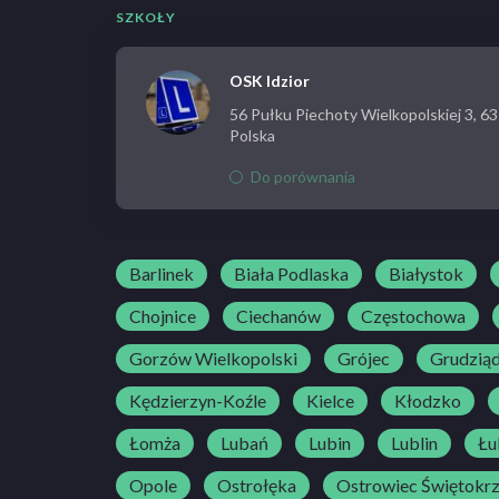
SZKOŁY
OSK Idzior
56 Pułku Piechoty Wielkopolskiej 3, 6
Polska
Do porównania
Barlinek
Biała Podlaska
Białystok
Chojnice
Ciechanów
Częstochowa
Gorzów Wielkopolski
Grójec
Grudzią
Kędzierzyn-Koźle
Kielce
Kłodzko
Łomża
Lubań
Lubin
Lublin
Łu
Opole
Ostrołęka
Ostrowiec Świętokrz