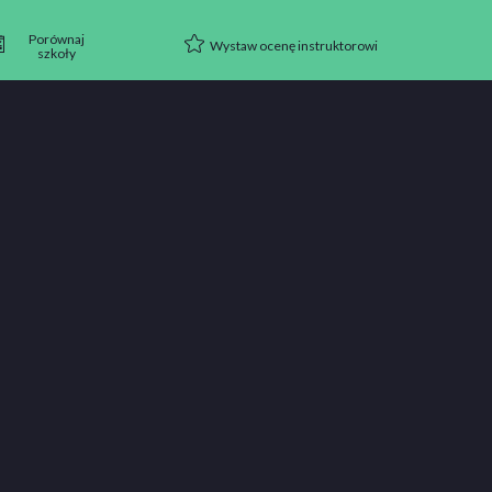
Porównaj
Wystaw ocenę instruktorowi
szkoły