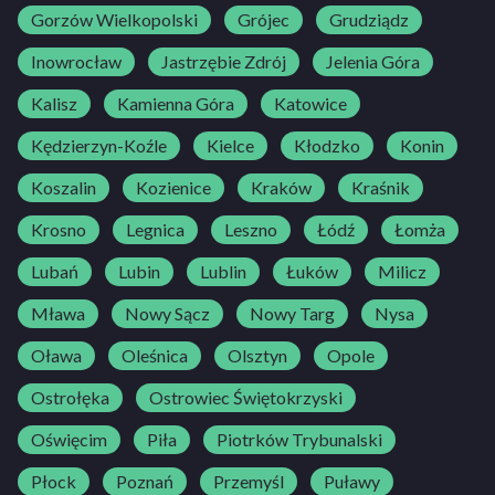
Gorzów Wielkopolski
Grójec
Grudziądz
Inowrocław
Jastrzębie Zdrój
Jelenia Góra
Kalisz
Kamienna Góra
Katowice
Kędzierzyn-Koźle
Kielce
Kłodzko
Konin
Koszalin
Kozienice
Kraków
Kraśnik
Krosno
Legnica
Leszno
Łódź
Łomża
Lubań
Lubin
Lublin
Łuków
Milicz
Mława
Nowy Sącz
Nowy Targ
Nysa
Oława
Oleśnica
Olsztyn
Opole
Ostrołęka
Ostrowiec Świętokrzyski
Oświęcim
Piła
Piotrków Trybunalski
Płock
Poznań
Przemyśl
Puławy