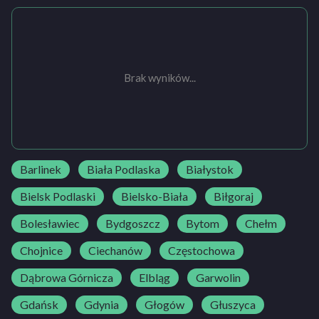
Brak wyników...
Barlinek
Biała Podlaska
Białystok
Bielsk Podlaski
Bielsko-Biała
Biłgoraj
Bolesławiec
Bydgoszcz
Bytom
Chełm
Chojnice
Ciechanów
Częstochowa
Dąbrowa Górnicza
Elbląg
Garwolin
Gdańsk
Gdynia
Głogów
Głuszyca