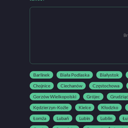
Br
Barlinek
Biała Podlaska
Białystok
Chojnice
Ciechanów
Częstochowa
Gorzów Wielkopolski
Grójec
Grudzią
Kędzierzyn-Koźle
Kielce
Kłodzko
Łomża
Lubań
Lubin
Lublin
Łu