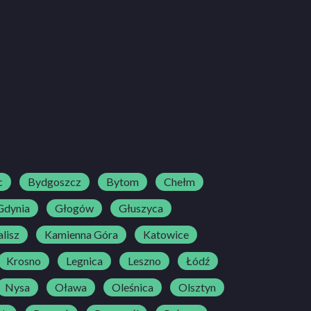
c
Bydgoszcz
Bytom
Chełm
Gdynia
Głogów
Głuszyca
lisz
Kamienna Góra
Katowice
Krosno
Legnica
Leszno
Łódź
Nysa
Oława
Oleśnica
Olsztyn