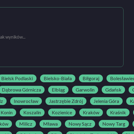
ak wyników...
Bielsk Podlaski
Bielsko-Biała
Biłgoraj
Bolesławie
Dąbrowa Górnicza
Elbląg
Garwolin
Gdańsk
dz
Inowrocław
Jastrzębie Zdrój
Jelenia Góra
Ka
Konin
Koszalin
Kozienice
Kraków
Kraśnik
ków
Milicz
Mława
Nowy Sącz
Nowy Targ