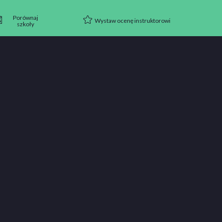
Porównaj
Wystaw ocenę instruktorowi
szkoły