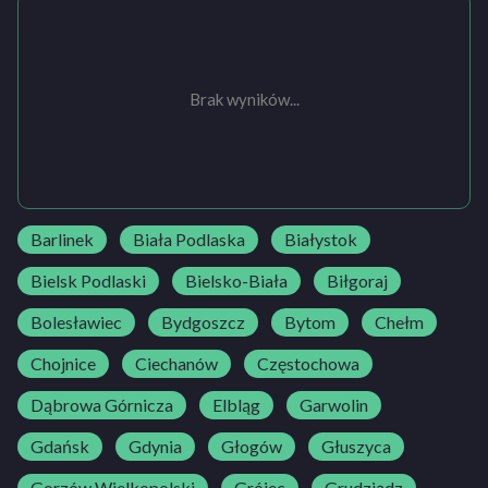
Brak wyników...
Barlinek
Biała Podlaska
Białystok
Bielsk Podlaski
Bielsko-Biała
Biłgoraj
Bolesławiec
Bydgoszcz
Bytom
Chełm
Chojnice
Ciechanów
Częstochowa
Dąbrowa Górnicza
Elbląg
Garwolin
Gdańsk
Gdynia
Głogów
Głuszyca
Gorzów Wielkopolski
Grójec
Grudziądz