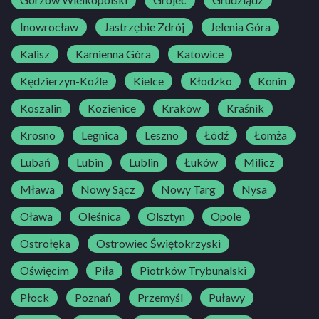
Inowrocław
Jastrzębie Zdrój
Jelenia Góra
Kalisz
Kamienna Góra
Katowice
Kędzierzyn-Koźle
Kielce
Kłodzko
Konin
Koszalin
Kozienice
Kraków
Kraśnik
Krosno
Legnica
Leszno
Łódź
Łomża
Lubań
Lubin
Lublin
Łuków
Milicz
Mława
Nowy Sącz
Nowy Targ
Nysa
Oława
Oleśnica
Olsztyn
Opole
Ostrołęka
Ostrowiec Świętokrzyski
Oświęcim
Piła
Piotrków Trybunalski
Płock
Poznań
Przemyśl
Puławy