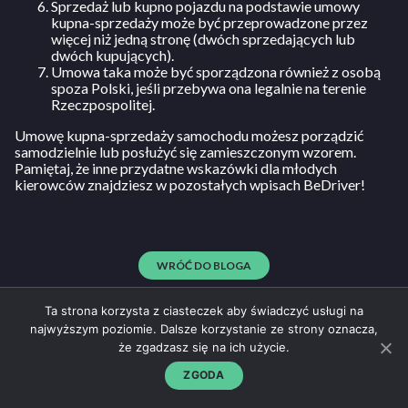
Sprzedaż lub kupno pojazdu na podstawie umowy
kupna-sprzedaży może być przeprowadzone przez
więcej niż jedną stronę (dwóch sprzedających lub
dwóch kupujących).
Umowa taka może być sporządzona również z osobą
spoza Polski, jeśli przebywa ona legalnie na terenie
Rzeczpospolitej.
Umowę kupna-sprzedaży samochodu możesz porządzić
samodzielnie lub posłużyć się zamieszczonym wzorem.
Pamiętaj, że inne przydatne wskazówki dla młodych
kierowców znajdziesz w pozostałych wpisach BeDriver!
WRÓĆ DO BLOGA
Ta strona korzysta z ciasteczek aby świadczyć usługi na
najwyższym poziomie. Dalsze korzystanie ze strony oznacza,
że zgadzasz się na ich użycie.
Regulamin
500 25 30 25
NAPISZ DO NAS
Polityka prywatności
ZGODA
kontakt@bedriver.pl
strefaosk@bedriver.pl
© BeDriver 2026