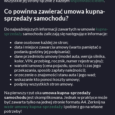
wszystkie jej strony łącznie z każdym
współwłaścicielem
.
Co powinna zawierać umowa kupna-
sprzedaży samochodu?
Do najważniejszych informacji zawartych w umowie
kupna-
sprzedaży
samochodu zaliczają się następujące informacje:
dane osobowe każdej ze stron;
data i miejsce zawarcia umowy (warto pamiętać o
podaniu godziny jej podpisania);
dane przedmiotu umowy (model auta, wersja silnika,
kolor, VIN, przebieg, rocznik, numer rejestracyjny);
warunki umowy (cena pojazdu, sposób i czas jego
przekazania, sposób zapłaty należności);
orzeczenie o znajomości stanu auta i jego wad;
wskazanie kto ponosi koszty umowy;
podpisy wszystkich stron umowy.
Na pierwszy rzut oka
umowa kupna-sprzedaży
samochodu
jest skomplikowana. Jednak w praktyce może
być zawarta tylko na jednej stronie formatu A4. Zerknij na
wzór umowy kupna-sprzedaży
i pobierz go na własne
potrzeby!