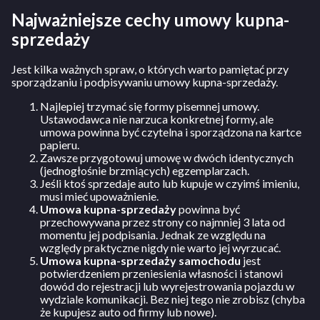
Najważniejsze cechy umowy kupna-
sprzedaży
Jest kilka ważnych spraw, o których warto pamiętać przy
sporządzaniu i podpisywaniu umowy kupna-sprzedaży.
Najlepiej trzymać się formy pisemnej umowy.
Ustawodawca nie narzuca konkretnej formy, ale
umowa powinna być czytelna i sporządzona na kartce
papieru.
Zawsze przygotowuj umowę w dwóch identycznych
(jednogłośnie brzmiących) egzemplarzach.
Jeśli ktoś sprzedaje auto lub kupuje w czyimś imieniu,
musi mieć upoważnienie.
Umowa kupna-sprzedaży
powinna być
przechowywana przez strony co najmniej 3 lata od
momentu jej podpisania. Jednak ze względu na
względy praktyczne nigdy nie warto jej wyrzucać.
Umowa kupna-sprzedaży samochodu
jest
potwierdzeniem przeniesienia własności i stanowi
dowód do rejestracji lub wyrejestrowania pojazdu w
wydziale komunikacji. Bez niej tego nie zrobisz (chyba
że kupujesz auto od firmy lub nowe).