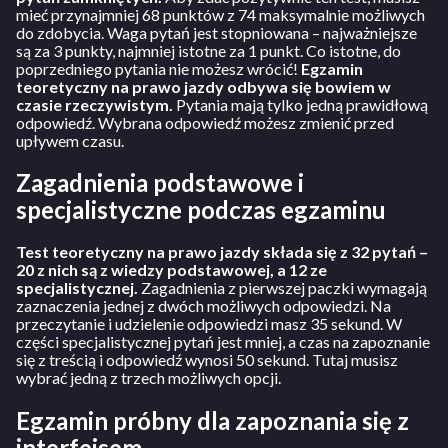
mieć przynajmniej 68 punktów z 74 maksymalnie możliwych
do zdobycia. Waga pytań jest stopniowana – najważniejsze
są za 3 punkty, najmniej istotne za 1 punkt. Co istotne, do
poprzedniego pytania nie możesz wrócić!
Egzamin
teoretyczny na prawo jazdy odbywa się bowiem w
czasie rzeczywistym.
Pytania mają tylko jedną prawidłową
odpowiedź. Wybrana odpowiedź możesz zmienić przed
upływem czasu.
Zagadnienia podstawowe i
specjalistyczne podczas egzaminu
Test teoretyczny na prawo jazdy składa się z 32 pytań –
20 z nich są z wiedzy podstawowej, a 12 ze
specjalistycznej.
Zagadnienia z pierwszej paczki wymagają
zaznaczenia jednej z dwóch możliwych odpowiedzi. Na
przeczytanie i udzielenie odpowiedzi masz 35 sekund. W
części specjalistycznej pytań jest mniej, a czas na zapoznanie
się z treścią i odpowiedź wynosi 50 sekund. Tutaj musisz
wybrać jedną z trzech możliwych opcji.
Egzamin próbny dla zapoznania się z
interfejsem