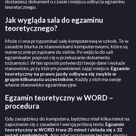
dostaniesz dokument o czasie i miejscu odbycia egzaminu
teoretycznego.
Jak wygląda sala do egzaminu
teoretycznego?
Może ci ona przypominać salę komputerową w szkole. To w
zasadzie biurka ze stanowiskami komputerowymi, które są
numerycznie przypisane do siebie. Po wejściu do sali
egzaminator poprosi cię o przekazanie dokumentu
tożsamości. W ten sposób potwierdzi twoje dane i wskaże
stanowisko, przy którym powinieneś zająć miejsce.
Egzamin
teoretyczny na prawo jazdy odbywa się zwykle w
grupie kilkunastu uczestników.
Każdy z nich ma swoje
własne stanowisko egzaminacyjne.
Egzamin teoretyczny w WORD –
procedura
Gdy zasiądziesz do komputera, będziesz miał kilka minut na
zapoznanie się z zasadami i wersją próbną testu.
Egzamin
teoretyczny w WORD trwa 25 minut i składa się z 32
pytań zamkniętych.
Aby zdać pozytywnie ten test, musisz