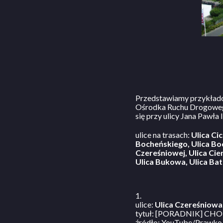
Przedstawiamy przykłado
Ośrodka Ruchu Drogoweg
się przy ulicy Jana Pawła I
ulice na trasach:
Ulica Ci
Bocheńskiego, Ulica Bocz
Czereśniowej, Ulica Cien
Ulica Bukowa, Ulica Bat
1.
ulice:
Ulica Czereśniowa,
tytuł: [PORADNIK] CHOIN
źródło: YouTube/Prawko