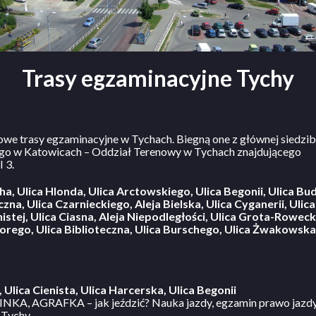
Trasy egzaminacyjne Tychy
we trasy egzaminacyjne w Tychach. Biegną one z głównej siedz
o w Katowicach – Oddział Terenowy w Tychach znajdującego
I 3.
cha, Ulica Hlonda, Ulica Arctowskiego, Ulica Begonii, Ulica Bu
na, Ulica Czarnieckiego, Aleja Bielska, Ulica Cyganerii, Ulica
istej, Ulica Ciasna, Aleja Niepodległości, Ulica Grota-Rowecki
orego, Ulica Biblioteczna, Ulica Burschego, Ulica Żwakowska
 Ulica Cienista, Ulica Harcerska, Ulica Begonii
KA, AGRAFKA – jak jeździć? Nauka jazdy, egzamin prawo jazdy
 Tychy