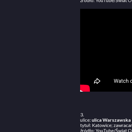
źródło: YouTube/Świat O
3.
ulice:
ulica Warszawska
tytuł: Katowice; zawraca
źródło: YouTube/Świat O