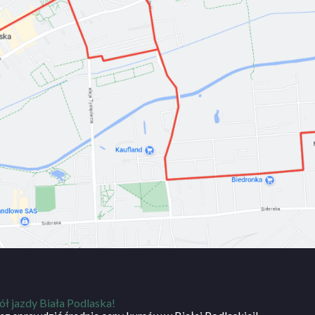
ół jazdy Biała Podlaska!