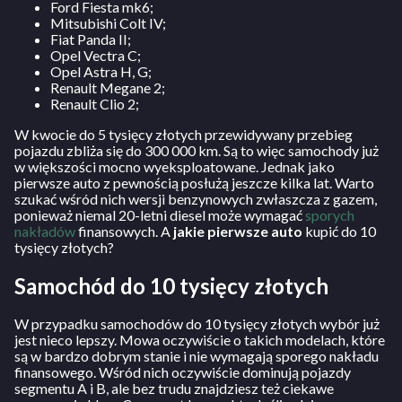
Ford Fiesta mk6;
Mitsubishi Colt IV;
Fiat Panda II;
Opel Vectra C;
Opel Astra H, G;
Renault Megane 2;
Renault Clio 2;
W kwocie do 5 tysięcy złotych przewidywany przebieg
pojazdu zbliża się do 300 000 km. Są to więc samochody już
w większości mocno wyeksploatowane. Jednak jako
pierwsze auto z pewnością posłużą jeszcze kilka lat. Warto
szukać wśród nich wersji benzynowych zwłaszcza z gazem,
ponieważ niemal 20-letni diesel może wymagać
sporych
nakładów
finansowych. A
jakie pierwsze auto
kupić do 10
tysięcy złotych?
Samochód do 10 tysięcy złotych
W przypadku samochodów do 10 tysięcy złotych wybór już
jest nieco lepszy. Mowa oczywiście o takich modelach, które
są w bardzo dobrym stanie i nie wymagają sporego nakładu
finansowego. Wśród nich oczywiście dominują pojazdy
segmentu A i B, ale bez trudu znajdziesz też ciekawe