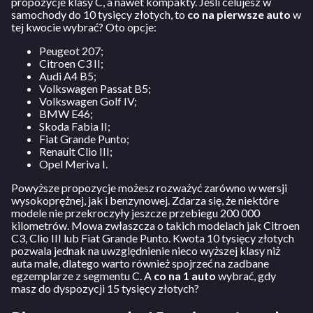
propozycje klasy C, a nawet kompakty. Jeśli celujesz w
samochody do 10 tysięcy złotych, to
co na pierwsze auto
w
tej kwocie wybrać? Oto opcje:
Peugeot 207;
Citroen C3 II;
Audi A4 B5;
Volkswagen Passat B5;
Volkswagen Golf IV;
BMW E46;
Skoda Fabia II;
Fiat Grande Punto;
Renault Clio III;
Opel Meriva I.
Powyższe propozycje możesz rozważyć zarówno w wersji
wysokoprężnej, jak i benzynowej. Zdarza się, że niektóre
modele nie przekroczyły jeszcze przebiegu 200 000
kilometrów. Mowa zwłaszcza o takich modelach jak Citroen
C3, Clio III lub Fiat Grande Punto. Kwota 10 tysięcy złotych
pozwala jednak na uwzględnienie nieco wyższej klasy niż
auta małe, dlatego warto również spojrzeć na zadbane
egzemplarze z segmentu C. A
co na 1 auto
wybrać, gdy
masz do dyspozycji 15 tysięcy złotych?