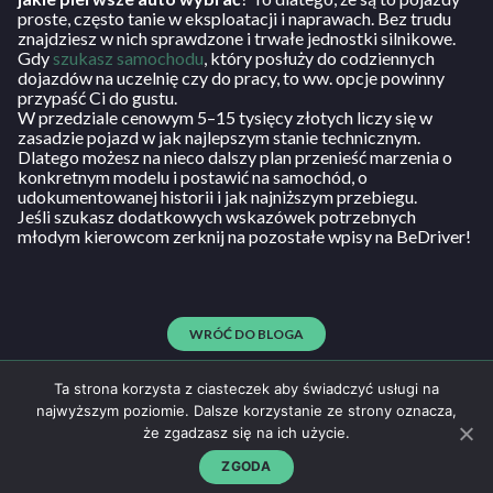
proste, często tanie w eksploatacji i naprawach. Bez trudu
znajdziesz w nich sprawdzone i trwałe jednostki silnikowe.
Gdy
szukasz samochodu
, który posłuży do codziennych
dojazdów na uczelnię czy do pracy, to ww. opcje powinny
przypaść Ci do gustu.
W przedziale cenowym 5–15 tysięcy złotych liczy się w
zasadzie pojazd w jak najlepszym stanie technicznym.
Dlatego możesz na nieco dalszy plan przenieść marzenia o
konkretnym modelu i postawić na samochód, o
udokumentowanej historii i jak najniższym przebiegu.
Jeśli szukasz dodatkowych wskazówek potrzebnych
młodym kierowcom zerknij na pozostałe wpisy na BeDriver!
WRÓĆ DO BLOGA
Ta strona korzysta z ciasteczek aby świadczyć usługi na
najwyższym poziomie. Dalsze korzystanie ze strony oznacza,
że zgadzasz się na ich użycie.
Regulamin
500 25 30 25
NAPISZ DO NAS
Polityka prywatności
ZGODA
kontakt@bedriver.pl
strefaosk@bedriver.pl
© BeDriver 2026