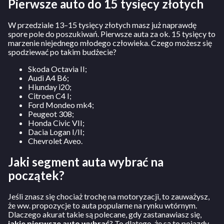
Pierwsze auto do 15 tysięcy złotych
W przedziale 13–15 tysięcy złotych masz już naprawdę
spore pole do poszukiwań. Pierwsze auta za ok. 15 tysięcy to
marzenie niejednego młodego człowieka. Czego możesz się
spodziewać po takim budżecie?
Skoda Octavia II;
Audi A4 B6;
Hiunday i20;
Citroen C4 I;
Ford Mondeo mk4;
Peugeot 308;
Honda Civic VII;
Dacia Logan I/II;
Chevrolet Aveo.
Jaki segment auta wybrać na
początek?
Jeśli znasz się chociaż trochę na motoryzacji, to zauważysz,
że ww. propozycje to auta popularne na rynku wtórnym.
Dlaczego akurat takie są polecane, gdy zastanawiasz się,
jakie pierwsze auto wybrać
? To dlatego, że są to pojazdy