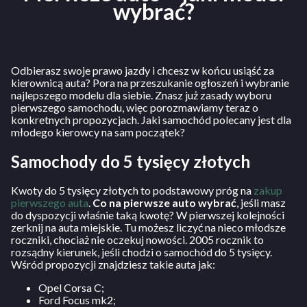
wybrać?
Odbierasz swoje prawo jazdy i chcesz w końcu usiąść za
kierownicą auta? Pora na przeszukanie ogłoszeń i wybranie
najlepszego modelu dla siebie. Znasz już zasady wyboru
pierwszego samochodu, więc porozmawiamy teraz o
konkretnych propozycjach. Jaki samochód polecany jest dla
młodego kierowcy na sam początek?
Samochody do 5 tysięcy złotych
Kwoty do 5 tysięcy złotych to podstawowy próg na
zakup
pierwszego auta
.
Co na pierwsze auto wybrać
, jeśli masz
do dyspozycji właśnie taką kwotę? W pierwszej kolejności
zerknij na auta miejskie. Tu możesz liczyć na nieco młodsze
roczniki, chociaż nie oczekuj nowości. 2005 rocznik to
rozsądny kierunek, jeśli chodzi o samochód do 5 tysięcy.
Wśród propozycji znajdziesz takie auta jak:
Opel Corsa C;
Ford Focus mk2;