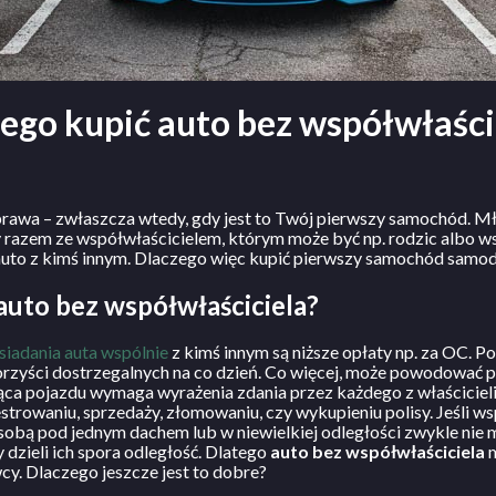
ego kupić auto bez współwłaści
rawa – zwłaszcza wtedy, gdy jest to Twój pierwszy samochód. M
razem ze współwłaścicielem, którym może być np. rodzic albo w
 auto z kimś innym. Dlaczego więc kupić pierwszy samochód samodz
auto bez współwłaściciela?
siadania auta wspólnie
z kimś innym są niższe opłaty np. za OC. P
orzyści dostrzegalnych na co dzień. Co więcej, może powodować
ca pojazdu wymaga wyrażenia zdania przez każdego z właściciel
strowaniu, sprzedaży, złomowaniu, czy wykupieniu polisy. Jeśli w
obą pod jednym dachem lub w niewielkiej odległości zwykle nie 
y dzieli ich spora odległość. Dlatego
auto bez współwłaściciela
m
cy. Dlaczego jeszcze jest to dobre?