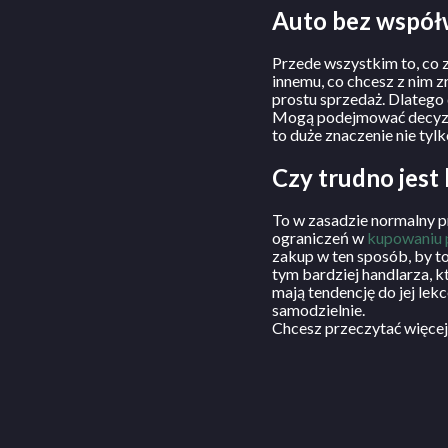
Auto bez współw
Przede wszystkim to, co 
innemu, co chcesz z nim 
prostu sprzedaż. Dlatego 
Mogą podejmować decyzje 
to duże znaczenie nie tyl
Czy trudno jest
To w zasadzie normalny p
ograniczeń w
kupowaniu p
zakup w ten sposób, by t
tym bardziej handlarza, 
mają tendencję do jej lek
samodzielnie.
Chcesz przeczytać więce