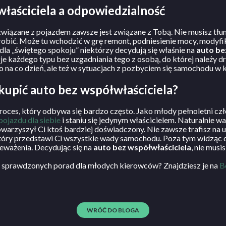
łaściciela a odpowiedzialność
związane z pojazdem zawsze jest związane z Tobą. Nie musisz tł
zrobić. Może tu wchodzić w grę remont, podniesienie mocy, modyf
dla „świętego spokoju” niektórzy decydują się właśnie na
auto be
każdego typu bez uzgadniania tego z osobą, do której należy d
ko na co dzień, ale też w sytuacjach z pozbyciem się samochodu w k
 kupić auto bez współwłaściciela?
roces, który odbywa się bardzo często. Jako młody pełnoletni cz
ojazdu dla siebie
i staniu się jedynym właścicielem. Naturalnie 
owarzyszył Ci ktoś bardziej doświadczony. Nie zawsze trafisz na
który przedstawi Ci wszystkie wady samochodu. Poza tym widząc 
ceważenia. Decydując się na
auto bez współwłaściciela
, nie mus
j sprawdzonych porad dla młodych kierowców? Znajdziesz je na
B
WRÓĆ DO BLOGA