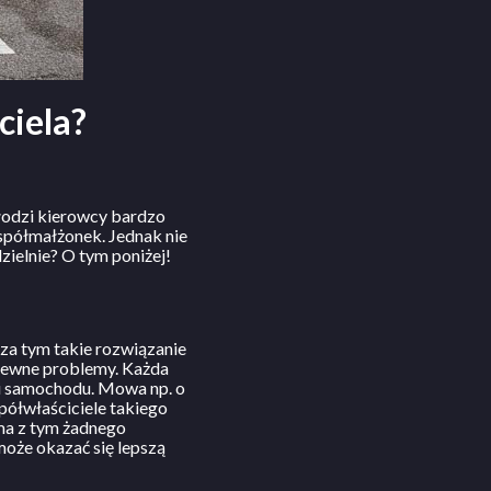
ciela?
łodzi kierowcy bardzo
spółmałżonek. Jednak nie
ielnie? O tym poniżej!
oza tym takie rozwiązanie
 pewne problemy. Każda
i samochodu. Mowa np. o
spółwłaściciele takiego
ma z tym żadnego
oże okazać się lepszą