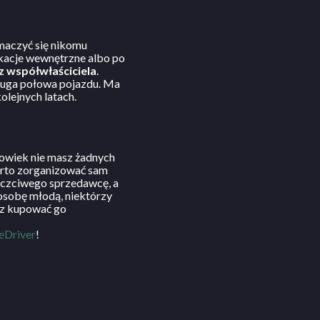
umaczyć się nikomu
ikacje wewnętrzne albo po
z współwłaściciela
.
ruga połowa pojazdu. Ma
olejnych latach.
łowiek nie masz żadnych
warto zorganizować sam
 uczciwego sprzedawcę, a
osobę młodą, niektórzy
isz kupować go
eDriver
!