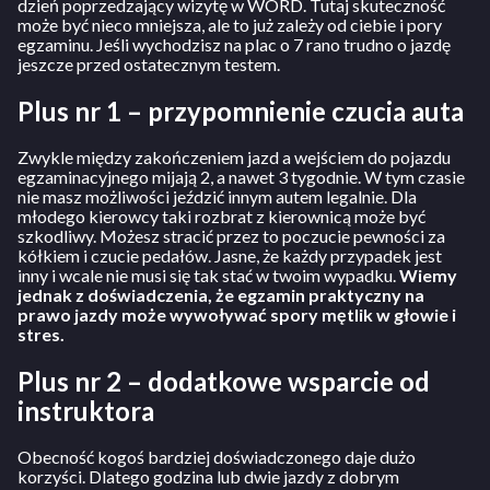
dzień poprzedzający wizytę w WORD. Tutaj skuteczność
może być nieco mniejsza, ale to już zależy od ciebie i pory
egzaminu. Jeśli wychodzisz na plac o 7 rano trudno o jazdę
jeszcze przed ostatecznym testem.
Plus nr 1 – przypomnienie czucia auta
Zwykle między zakończeniem jazd a wejściem do pojazdu
egzaminacyjnego mijają 2, a nawet 3 tygodnie. W tym czasie
nie masz możliwości jeździć innym autem legalnie. Dla
młodego kierowcy taki rozbrat z kierownicą może być
szkodliwy. Możesz stracić przez to poczucie pewności za
kółkiem i czucie pedałów. Jasne, że każdy przypadek jest
inny i wcale nie musi się tak stać w twoim wypadku.
Wiemy
jednak z doświadczenia, że egzamin praktyczny na
prawo jazdy może wywoływać spory mętlik w głowie i
stres.
Plus nr 2 – dodatkowe wsparcie od
instruktora
Obecność kogoś bardziej doświadczonego daje dużo
korzyści. Dlatego godzina lub dwie jazdy z dobrym