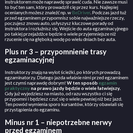
instruktorem może naprawdę sprawić cuda. Nie zawsze musi
to być ten sam, który prowadził cię przez kurs. Najlepiej
ocenianych możesz znaleźć np. w
BeDriver
. Podczas jazd tuż
przed egzaminem przypomnisz sobie najważniejsze rzeczy,
poczujesz znowu auto, usłyszysz kluczowe porady od
instruktora i rozluźnisz się. Wejście do auta egzaminacyjnego
po takiej przejażdżce będzie o wiele przyjemniejsze niż
rzucenie się na głęboką wodę po wielu dniach bez auta.
Plus nr 3 – przypomnienie trasy
egzaminacyjnej
Instruktorzy znają na wylot ścieżki, po których prowadzą
egzaminatorzy. Dlatego jazda właśnie nimi przed egzaminem
jest czymś naprawdę dobrym!
W ten sposób
egzamin
praktyczny
na prawo jazdy będzie o wiele łatwiejszy.
Gdy już wyjedziesz na miasto, od razu wszystko ci się
przypomni i będziesz czuć się o wiele pewniej niż bez jazd.
Ten powód wymienia sporo kursantów, którzy obawiali się
przystąpienia do egzaminu.
Minus nr 1 – niepotrzebne nerwy
przed egzaminem