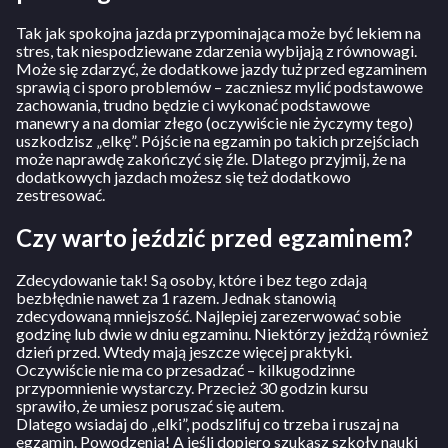
Tak jak spokojna jazda przypominająca może być lekiem na
stres, tak niespodziewane zdarzenia wybijają z równowagi.
Może się zdarzyć, że dodatkowe jazdy tuż przed egzaminem
sprawią ci sporo problemów – zaczniesz mylić podstawowe
zachowania, trudno będzie ci wykonać podstawowe
manewry a na domiar złego (oczywiście nie życzymy tego)
uszkodzisz „elkę”. Pójście na egzamin po takich przejściach
może naprawdę zakończyć się źle. Dlatego przyjmij, że na
dodatkowych jazdach możesz się też dodatkowo
zestresować.
Czy warto jeździć przed egzaminem?
Zdecydowanie tak! Są osoby, które i bez tego zdają
bezbłędnie nawet za 1 razem. Jednak stanowią
zdecydowaną mniejszość. Najlepiej zarezerwować sobie
godzinę lub dwie w dniu egzaminu. Niektórzy jeżdżą również
dzień przed. Wtedy mają jeszcze więcej praktyki.
Oczywiście nie ma co przesadzać – kilkugodzinne
przypomnienie wystarczy. Przecież 30 godzin kursu
sprawiło, że umiesz poruszać się autem.
Dlatego wsiadaj do „elki”, podszlifuj co trzeba i ruszaj na
egzamin. Powodzenia! A jeśli dopiero szukasz szkoły nauki