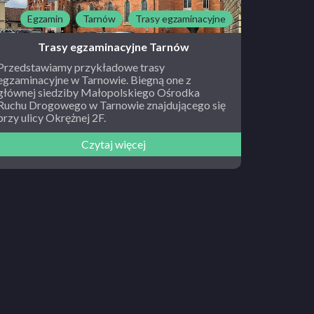
Egzamin
Tarnów
Trasy egzaminacyjne
Trasy egzaminacyjne Tarnów
Przedstawiamy przykładowe trasy
egzaminacyjne w Tarnowie. Biegną one z
głównej siedziby Małopolskiego Ośrodka
Ruchu Drogowego w Tarnowie znajdującego się
przy ulicy Okrężnej 2F.
Czytaj więcej