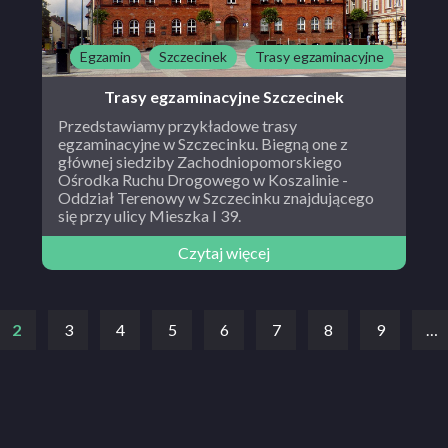
Egzamin
Szczecinek
Trasy egzaminacyjne
Trasy egzaminacyjne Szczecinek
Przedstawiamy przykładowe trasy
egzaminacyjne w Szczecinku. Biegną one z
głównej siedziby Zachodniopomorskiego
Ośrodka Ruchu Drogowego w Koszalinie -
Oddział Terenowy w Szczecinku znajdującego
się przy ulicy Mieszka I 39.
Czytaj więcej
2
3
4
5
6
7
8
9
…