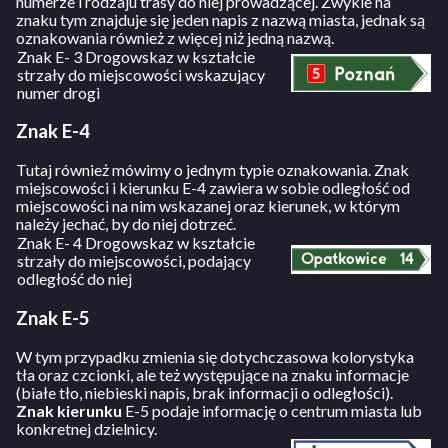
numerze i rodzaju trasy do niej prowadzącej. Zwykle na
znaku tym znajduje się jeden napis z nazwą miasta, jednak są
oznakowania również z więcej niż jedną nazwą.
Znak E- 3 Drogowskaz w kształcie
strzały do miejscowości wskazujący
numer drogi
Znak E-4
Tutaj również mówimy o jednym typie oznakowania. Znak
miejscowości i kierunku E-4 zawiera w sobie odległość od
miejscowości na nim wskazanej oraz kierunek, w którym
należy jechać, by do niej dotrzeć.
Znak E- 4 Drogowskaz w kształcie
strzały do miejscowości, podający
odległość do niej
Znak E-5
W tym przypadku zmienia się dotychczasowa kolorystyka
tła oraz czcionki, ale też występujące na znaku informacje
(białe tło, niebieski napis, brak informacji o odległości).
Znak kierunku
E-5 podaje informację o centrum miasta lub
konkretnej dzielnicy.