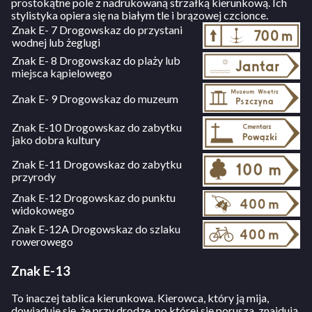
prostokątne pole z nadrukowaną strzałką kierunkową. Ich
stylistyka opiera się na białym tle i brązowej czcionce.
Znak E- 7 Drogowskaz do przystani
wodnej lub żeglugi
Znak E- 8 Drogowskaz do plaży lub
miejsca kąpielowego
Znak E- 9 Drogowskaz do muzeum
Znak E-10 Drogowskaz do zabytku
jako dobra kultury
Znak E-11 Drogowskaz do zabytku
przyrody
Znak E-12 Drogowskaz do punktu
widokowego
Znak E-12A Drogowskaz do szlaku
rowerowego
Znak E-13
To inaczej tablica kierunkowa. Kierowca, który ją mija,
dowiaduje się, że przy drodze, po której się porusza, znajdują