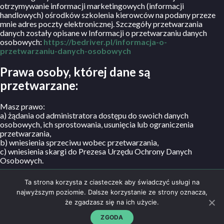
otrzymywanie informacji marketingowych (informacji
handlowych) ośrodków szkolenia kierowców na podany przeze
mnie adres poczty elektronicznej. Szczegóły przetwarzania
danych zostały opisane w Informacji o przetwarzaniu danych
osobowych:
https://bedriver.pl/informacja-o-
przetwarzaniu-danych-osobowych
Prawa osoby, której dane są
przetwarzane:
Masz prawo:
a) żądania od administratora dostępu do swoich danych
osobowych, ich sprostowania, usunięcia lub ograniczenia
przetwarzania,
b) wniesienia sprzeciwu wobec przetwarzania,
c) wniesienia skargi do Prezesa Urzędu Ochrony Danych
Osobowych.
Ta strona korzysta z ciasteczek aby świadczyć usługi na
najwyższym poziomie. Dalsze korzystanie ze strony oznacza,
że zgadzasz się na ich użycie.
Regulamin
500 25 30 25
NAPISZ DO NAS
Polityka prywatności
ZGODA
kontakt@bedriver.pl
strefaosk@bedriver.pl