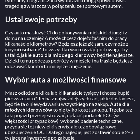
tym samym ograniczona wyobraźnia mogą spowodować
tragedię zwłaszcza w połączeniu ze sportowym autem.
Ustal swoje potrzeby
Czy auto ma służyć Ci do pokonywania miejskiej dżungli z
domu na uczelnię? A może chcesz dojeżdżać nim do pracy
kilkanaście kilometrów? Będziesz jeździć sam, czy może z
innymi osobami? To wszystko warto wziąć pod uwagę, by
ustalić,
jakie auto dla młodego kierowcy
będzie najlepsze.
Dzięki temu podczas podróży w mieście i na trasie będziesz
odczuwać komfort i mniejsze zmęczenie.
Wybór auta a możliwości finansowe
Masz odłożone kilka lub kilkanaście tysięcy i chcesz kupić
pierwsze auto? Jedną z najważniejszych rad, jakie dostaniesz,
będzie ta o niewydawaniu wszystkiego na zakup.
Auta dla
młodych kierowców
to nie tylko koszt zakupu. Trzeba też
taki pojazd przerejestrować, opłacić podatek PCC (w
większości przypadków), wykonać badanie techniczne,
przyda się też niewielki serwis, ale też obowiązkowe
ubezpieczenie OC. Dlatego najlepiej jest zostawić sobie 2–3
tysiące na inwestycje po zakupie.