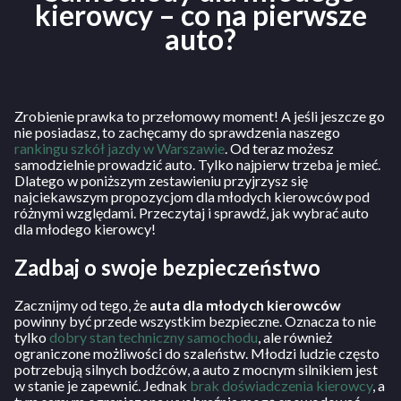
kierowcy – co na pierwsze
auto?
Zrobienie prawka to przełomowy moment! A jeśli jeszcze go
nie posiadasz, to zachęcamy do sprawdzenia naszego
rankingu szkół jazdy w Warszawie
. Od teraz możesz
samodzielnie prowadzić auto. Tylko najpierw trzeba je mieć.
Dlatego w poniższym zestawieniu przyjrzysz się
najciekawszym propozycjom dla młodych kierowców pod
różnymi względami. Przeczytaj i sprawdź, jak wybrać auto
dla młodego kierowcy!
Zadbaj o swoje bezpieczeństwo
Zacznijmy od tego, że
auta dla młodych kierowców
powinny być przede wszystkim bezpieczne. Oznacza to nie
tylko
dobry stan techniczny samochodu
, ale również
ograniczone możliwości do szaleństw. Młodzi ludzie często
potrzebują silnych bodźców, a auto z mocnym silnikiem jest
w stanie je zapewnić. Jednak
brak doświadczenia kierowcy
, a