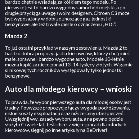
bardzo chętnie wsiadają za kółkiem tego modelu. Po
pierwsze jest to bardzo wygodny samochód miejski, a po
drugie przyciąga uwagę swoim designem. Citroen C3 może
być wyposażony w dobrze znoszące gaz jednostki
benzynowe, ale też trwałe diesle o oznaczeniu „HDI”.
Mazda 2
To już ostatni przykład w naszym zestawieniu. Mazda 2 to
bardzo dobra propozycja dla kierowców, którzy chcą mieć
małe, sprawne i bardzo wygodne auto. Modele 10-letnie
można kupić za nieco ponad 13–14 tysięcy złotych. W gamie
silnikowej tych roczników występowały tylko jednostki
benzynowe.
Auto dla młodego kierowcy – wnioski
To prawda, że wybór pierwszego auta dla młodej osoby jest
trudny. Powyższe propozycje łączy wygoda podróżowania,
niskie koszty eksploatacji oraz niższe ceny ubezpieczeń.
Uwzględnij ww. zasady wyboru auta, a na pewno będzie
służyło Ci wiele lat. Jeśli chcesz więcej porad dla młodych
kierowców, sięgnij po inne artykuły na BeDriver!