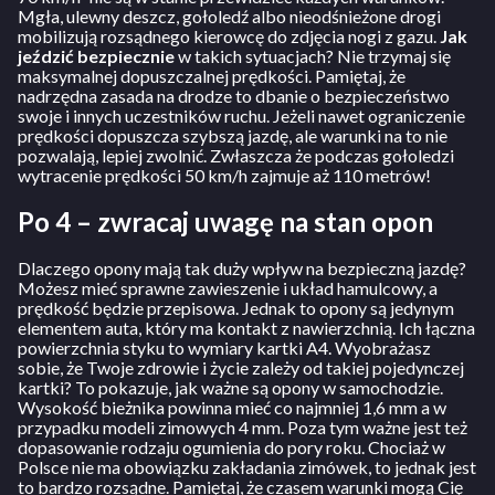
Mgła, ulewny deszcz, gołoledź albo nieodśnieżone drogi
mobilizują rozsądnego kierowcę do zdjęcia nogi z gazu.
Jak
jeździć bezpiecznie
w takich sytuacjach? Nie trzymaj się
maksymalnej dopuszczalnej prędkości. Pamiętaj, że
nadrzędna zasada na drodze to dbanie o bezpieczeństwo
swoje i innych uczestników ruchu. Jeżeli nawet ograniczenie
prędkości dopuszcza szybszą jazdę, ale warunki na to nie
pozwalają, lepiej zwolnić. Zwłaszcza że podczas gołoledzi
wytracenie prędkości 50 km/h zajmuje aż 110 metrów!
Po 4 – zwracaj uwagę na stan opon
Dlaczego opony mają tak duży wpływ na bezpieczną jazdę?
Możesz mieć sprawne zawieszenie i układ hamulcowy, a
prędkość będzie przepisowa. Jednak to opony są jedynym
elementem auta, który ma kontakt z nawierzchnią. Ich łączna
powierzchnia styku to wymiary kartki A4. Wyobrażasz
sobie, że Twoje zdrowie i życie zależy od takiej pojedynczej
kartki? To pokazuje, jak ważne są opony w samochodzie.
Wysokość bieżnika powinna mieć co najmniej 1,6 mm a w
przypadku modeli zimowych 4 mm. Poza tym ważne jest też
dopasowanie rodzaju ogumienia do pory roku. Chociaż w
Polsce nie ma obowiązku zakładania zimówek, to jednak jest
to bardzo rozsądne. Pamiętaj, że czasem warunki mogą Cię