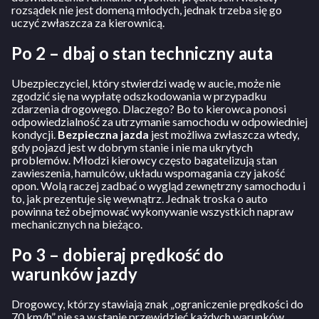
rozsądek nie jest domeną młodych, jednak trzeba się go
uczyć zwłaszcza za kierownicą.
Po 2 – dbaj o stan techniczny auta
Ubezpieczyciel, który stwierdzi wadę w aucie, może nie
zgodzić się na wypłatę odszkodowania w przypadku
zdarzenia drogowego. Dlaczego? Bo to kierowca ponosi
odpowiedzialność za utrzymanie samochodu w odpowiedniej
kondycji.
Bezpieczna jazda
jest możliwa zwłaszcza wtedy,
gdy pojazd jest w dobrym stanie i nie ma ukrytych
problemów. Młodzi kierowcy często bagatelizują stan
zawieszenia, hamulców, układu wspomagania czy jakość
opon. Wolą raczej zadbać o wygląd zewnętrzny samochodu i
to, jak prezentuje się wewnątrz. Jednak troska o auto
powinna też obejmować wykonywanie wszystkich napraw
mechanicznych na bieżąco.
Po 3 – dobieraj prędkość do
warunków jazdy
Drogowcy, którzy stawiają znak „ograniczenie prędkości do
70 km/h” nie są w stanie przewidzieć każdych warunków.