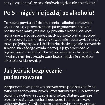
na tyle zaskoczyć, że bez zimówek nigdzie nie pojedziesz.
Po 5 – nigdy nie jeździj po alkoholu!
To można powtarzać do znudzenia – alkohol całkowicie
wyklucza się z prowadzeniem jakiegokolwiek pojazdu.
Można mieć maksymalnie 0,2 promila alkoholu we krwi,
jednak nie warto próbować jazdy po spożywaniu napojów
alkoholowych. Lepiej nie ryzykować i nie zastanawiać się, czy
może po jednym piwie lub kieliszku da się legalnie prowadzić.
Alkohol na każdego działa inaczej, a jego obecność w
organizmie może spowodować np. senność za kółkiem. Jeśli
Twoim celem jest
bezpieczna jazda
, nigdy nie siadaj po
alkoholu za kierownicę!
Jak jeździć bezpiecznie –
podsumowanie
Bezpieczeństwo podczas prowadzenia pojazdu zależy nie
tylko od zachowania innych uczestników ruchu. Ty też masz
ogromny wpływ na sytuację na drodze. Dlatego zawsze
przestrzegaj zasad ruchu drogowego i pamiętaj o ww.
wskazówkach. A jeśli dopiero zastanawiasz się, czy prawo