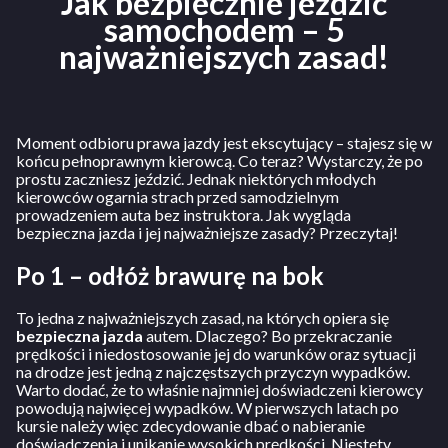
Jak bezpiecznie jeździć
samochodem – 5
najważniejszych zasad!
Moment odbioru prawa jazdy jest ekscytujący – stajesz się w
końcu pełnoprawnym kierowcą. Co teraz? Wystarczy, że po
prostu zaczniesz jeździć. Jednak niektórych młodych
kierowców ogarnia strach przed samodzielnym
prowadzeniem auta bez instruktora. Jak wygląda
bezpieczna jazda i jej najważniejsze zasady? Przeczytaj!
Po 1 – odłóż brawurę na bok
To jedna z najważniejszych zasad, na których opiera się
bezpieczna jazda
autem. Dlaczego? Bo przekraczanie
prędkości i niedostosowanie jej do warunków oraz sytuacji
na drodze jest jedną z najczęstszych przyczyn wypadków.
Warto dodać, że to właśnie najmniej doświadczeni kierowcy
powodują najwięcej wypadków. W pierwszych latach po
kursie należy więc zdecydowanie dbać o nabieranie
doświadczenia i unikanie wysokich prędkości. Niestety