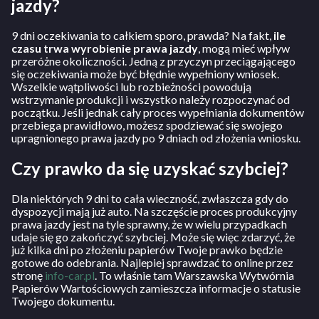
jazdy?
9 dni oczekiwania to całkiem sporo, prawda? Na fakt,
ile
czasu trwa wyrobienie prawa jazdy
, mogą mieć wpływ
przeróżne okoliczności. Jedną z przyczyn przeciągającego
się oczekiwania może być błędnie wypełniony wniosek.
Wszelkie wątpliwości lub rozbieżności powodują
wstrzymanie produkcji i wszystko należy rozpoczynać od
początku. Jeśli jednak cały proces wypełniania dokumentów
przebiega prawidłowo, możesz spodziewać się swojego
upragnionego prawa jazdy po 9 dniach od złożenia wniosku.
Czy prawko da się uzyskać szybciej?
Dla niektórych 9 dni to cała wieczność, zwłaszcza gdy do
dyspozycji mają już auto. Na szczęście proces produkcyjny
prawa jazdy jest na tyle sprawny, że w wielu przypadkach
udaje się go zakończyć szybciej. Może się więc zdarzyć, że
już kilka dni po złożeniu papierów Twoje prawko będzie
gotowe do odebrania. Najlepiej sprawdzać to online przez
stronę
info-car.pl
. To właśnie tam Warszawska Wytwórnia
Papierów Wartościowych zamieszcza informacje o statusie
Twojego dokumentu.