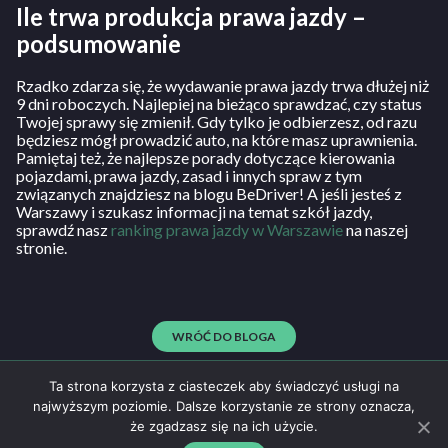
Ile trwa produkcja prawa jazdy –
podsumowanie
Rzadko zdarza się, że wydawanie prawa jazdy trwa dłużej niż
9 dni roboczych. Najlepiej na bieżąco sprawdzać, czy status
Twojej sprawy się zmienił. Gdy tylko je odbierzesz, od razu
będziesz mógł prowadzić auto, na które masz uprawnienia.
Pamiętaj też, że najlepsze porady dotyczące kierowania
pojazdami, prawa jazdy, zasad i innych spraw z tym
związanych znajdziesz na blogu BeDriver! A jeśli jesteś z
Warszawy i szukasz informacji na temat szkół jazdy,
sprawdź nasz
ranking prawa jazdy w Warszawie
na naszej
stronie.
WRÓĆ DO BLOGA
Ta strona korzysta z ciasteczek aby świadczyć usługi na
najwyższym poziomie. Dalsze korzystanie ze strony oznacza,
że zgadzasz się na ich użycie.
Regulamin
500 25 30 25
NAPISZ DO NAS